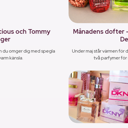
icious och Tommy
Månadens dofter 
iger
De
en du omger dig med spegla
Under maj står värmen för d
varm känsla.
två parfymer för