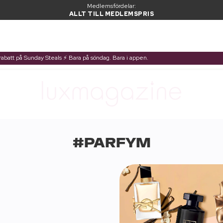
Medlemsfördelar:
ALLT TILL MEDLEMSPRIS
a rabatt på Sunday Steals ⚡ Bara på söndag. Bara i appen.
#PARFYM