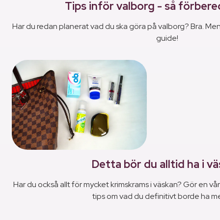
Tips inför valborg - så förbere
Har du redan planerat vad du ska göra på valborg? Bra. Men 
guide!
Detta bör du alltid ha i v
Har du också allt för mycket krimskrams i väskan? Gör en vå
tips om vad du definitivt borde ha m