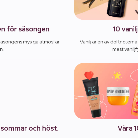
en för säsongen
10 vanil
säsongens mysiga atmosfär
Vanilj är en av doftnoterna 
n.
mest vanilj
ensommar och höst.
Våra 1