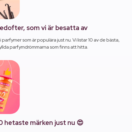
jedofter, som vi är besatta av
i parfymer som är populära just nu. Vi listar 10 av de bästa,
fyllda parfymdrömmarna som finns att hitta.
0 hetaste märken just nu 😍