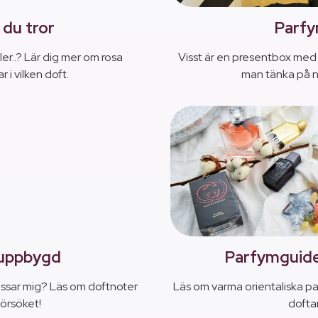
 du tror
Parfy
er..? Lär dig mer om rosa
Visst är en presentbox med 
i vilken doft.
man tänka på n
 uppbygd
Parfymguide 
ssar mig? Läs om doftnoter
Läs om varma orientaliska p
försöket!
doftar