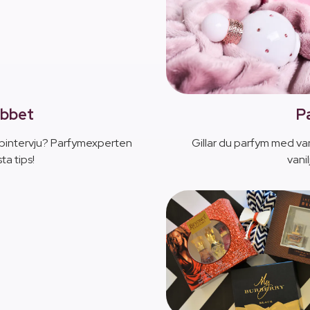
obbet
P
jobbintervju? Parfymexperten
Gillar du parfym med va
ta tips!
vani