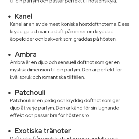
till din parfym och passar perfekt till höstens kyla.
Kanel
Kanel är en av de mest ikoniska höstdoftnoterna. Dess
kryddiga och varma doft påminner om kryddad
äppelcider och bakverk som gräddas på hösten.
Ambra
Ambra är en djup och sensuell doftnot som ger en
mystisk dimension till din parfym. Den är perfekt för
kvällsbruk och romantiska tillfällen.
Patchouli
Patchouli är en jordig och kryddig doftnot som ger
djup åt varje parfym. Den är känd för sin lugnande
effekt och passar bra för höstens ro.
Exotiska tränoter
Doftnoter från exotiska träslag som sandelträ och