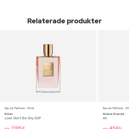
Relaterade produkter
Eau de Parfume ⋅ 50 ml
Eau de Parfume ⋅ 30
Kilian
Ariana Grande
Love Don't Be Shy EDP
Ari
2195
456
06
82
SEK
SEK