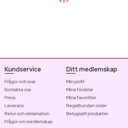
Arabiska parfymer: Upptäck de 
Arabiska parfymer är en hit just nu! Läs om de exotiska dofte
Kundservice
Ditt medlemskap
Frågor och svar
Min profil
Kontakta oss
Mina fördelar
Press
Mina favoritter
Leverans
Regelbunden order
Retur och reklamation
Betygsätt produkter
Frågor om medlemskap