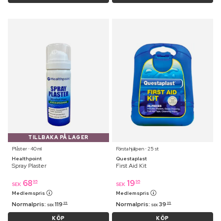
TILLBAKA PÅ LAGER
Plåster ⋅ 40 ml
Första hjälpen ⋅ 25 st
Healthpoint
Questaplast
Spray Plaster
First Aid Kit
68
19
95
95
SEK
SEK
Medlemspris
Medlemspris
Normalpris:
119
Normalpris:
39
95
95
SEK
SEK
KÖP
KÖP