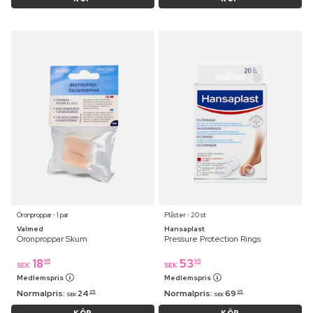
Öronproppar ⋅ 1 par
Plåster ⋅ 20 st
Valmed
Hansaplast
Öronproppar Skum
Pressure Protection Rings
18
53
95
95
SEK
SEK
Medlemspris
Medlemspris
Normalpris:
24
Normalpris:
69
95
95
SEK
SEK