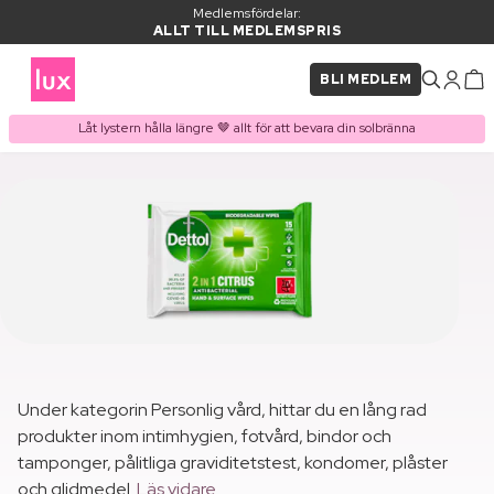
Medlemsfördelar:
ALLT TILL MEDLEMSPRIS
BLI MEDLEM
Låt lystern hålla längre 🤎 allt för att bevara din solbränna
Under kategorin Personlig vård, hittar du en lång rad
produkter inom intimhygien, fotvård, bindor och
tamponger, pålitliga graviditetstest, kondomer, plåster
och glidmedel.
Läs vidare