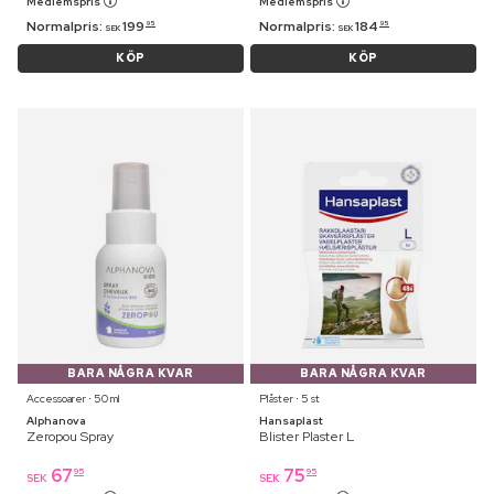
Medlemspris
Medlemspris
Normalpris:
199
Normalpris:
184
95
95
SEK
SEK
KÖP
KÖP
BARA NÅGRA KVAR
BARA NÅGRA KVAR
Accessoarer ⋅ 50 ml
Plåster ⋅ 5 st
Alphanova
Hansaplast
Zeropou Spray
Blister Plaster L
67
75
95
95
SEK
SEK