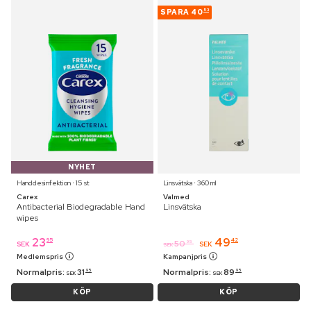
SPARA
40
53
NYHET
Handdesinfektion ⋅ 15 st
Linsvätska ⋅ 360 ml
Carex
Valmed
Antibacterial Biodegradable Hand
Linsvätska
wipes
23
49
95
42
50
95
SEK
SEK
SEK
Medlemspris
Kampanjpris
Normalpris:
31
Normalpris:
89
95
95
SEK
SEK
KÖP
KÖP