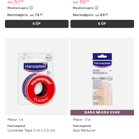
57
55
95
95
SEK
SEK
Medlemspris
Medlemspris
Normalpris:
74
Normalpris:
69
95
95
SEK
SEK
KÖP
KÖP
BARA NÅGRA KVAR
Plåster ⋅ 1 st
Plåster ⋅ 21 st
Hansaplast
Hansaplast
Universal Tape 5 m x 2,5 cm
Scar Reducer