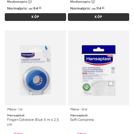
Medlemspris
Medlemspris
Normalpris:
94
Normalpris:
114
95
95
SEK
SEK
KÖP
KÖP
Plåster ⋅ 1 st
Plåster ⋅ 10 st
Hansaplast
Hansaplast
Finger Cohesive Blue 5 m x 2,5
Soft Compress
cm
95
95