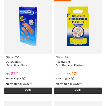
Plåster ⋅ 200 st
Plåster ⋅ 6 st
Questaplast
Healthpoint
Vattentäta plåster
Corn Removal Plasters
27
17
95
41
17
95
SEK
SEK
SEK
Medlemspris
Kampanjpris
Normalpris:
35
Normalpris:
29
95
95
SEK
SEK
KÖP
KÖP