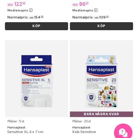
122
86
95
95
SEK
SEK
Medlemspris
Medlemspris
Normalpris:
154
Normalpris:
109
95
95
SEK
SEK
KÖP
KÖP
BARA NÅGRA KVAR
Plåster ⋅ 5 st
Plåster ⋅ 20 st
Hansaplast
Hansaplast
Sensitive XL 6 x 7 cm
Kids Sensitive