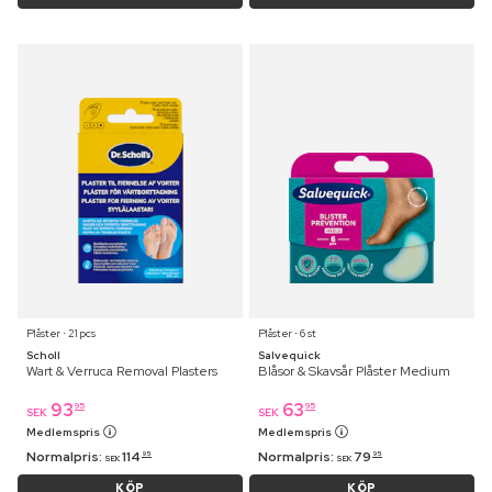
Plåster ⋅ 21 pcs
Plåster ⋅ 6 st
Scholl
Salvequick
Wart & Verruca Removal Plasters
Blåsor & Skavsår Plåster Medium
93
63
95
95
SEK
SEK
Medlemspris
Medlemspris
Normalpris:
114
Normalpris:
79
95
95
SEK
SEK
KÖP
KÖP