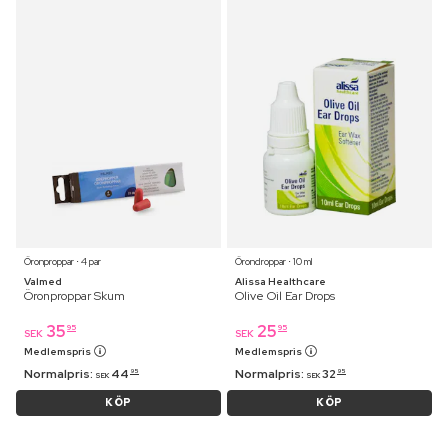
Öronproppar ⋅ 4 par
Örondroppar ⋅ 10 ml
Valmed
Alissa Healthcare
Öronproppar Skum
Olive Oil Ear Drops
35
25
95
95
SEK
SEK
Medlemspris
Medlemspris
Normalpris:
44
Normalpris:
32
95
95
SEK
SEK
KÖP
KÖP