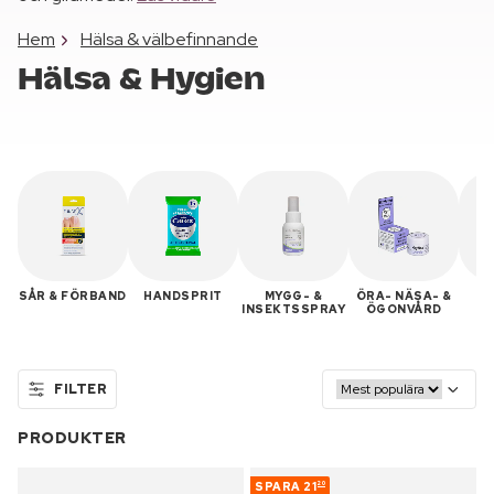
Hem
Hälsa & välbefinnande
Hälsa & Hygien
SÅR & FÖRBAND
HANDSPRIT
MYGG- &
ÖRA- NÄSA- &
M
INSEKTSSPRAY
ÖGONVÅRD
FILTER
PRODUKTER
SPARA
21
20