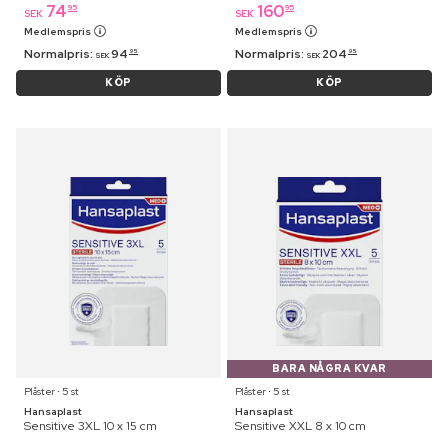
74
160
95
95
SEK
SEK
Medlemspris
Medlemspris
Normalpris:
94
Normalpris:
204
95
95
SEK
SEK
KÖP
KÖP
BARA NÅGRA KVAR
Plåster ⋅ 5 st
Plåster ⋅ 5 st
Hansaplast
Hansaplast
Sensitive 3XL 10 x 15 cm
Sensitive XXL 8 x 10 cm