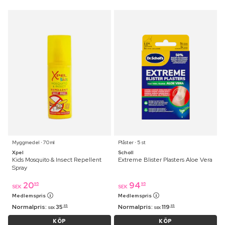
Myggmedel ⋅ 70 ml
Plåster ⋅ 5 st
Xpel
Scholl
Kids Mosquito & Insect Repellent
Extreme Blister Plasters Aloe Vera
Spray
20
94
95
95
SEK
SEK
Medlemspris
Medlemspris
Normalpris:
35
Normalpris:
119
95
95
SEK
SEK
KÖP
KÖP