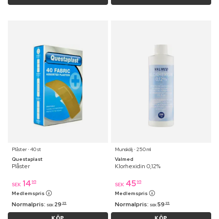
Plåster ⋅ 40 st
Munskölj ⋅ 250 ml
Questaplast
Valmed
Plåster
Klorhexidin 0,12%
14
45
95
95
SEK
SEK
Medlemspris
Medlemspris
Normalpris:
29
Normalpris:
59
95
95
SEK
SEK
KÖP
KÖP