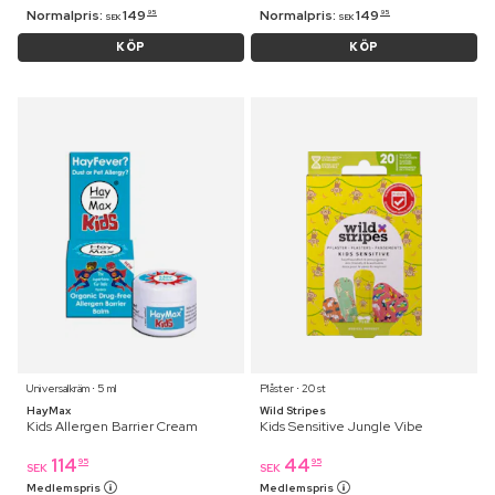
Normalpris:
149
Normalpris:
149
95
95
SEK
SEK
KÖP
KÖP
Universalkräm ⋅ 5 ml
Plåster ⋅ 20 st
HayMax
Wild Stripes
Kids Allergen Barrier Cream
Kids Sensitive Jungle Vibe
114
44
95
95
SEK
SEK
Medlemspris
Medlemspris