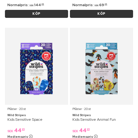
Normalpris:
144
Normalpris:
69
95
95
SEK
SEK
KÖP
KÖP
Plåster ⋅ 20 st
Plåster ⋅ 20 st
Wild Stripes
Wild Stripes
Kids Sensitive Space
Kids Sensitive Animal Fun
44
44
95
95
SEK
SEK
Medlemspris
Medlemspris