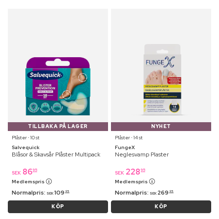
TILLBAKA PÅ LAGER
NYHET
Plåster ⋅ 10 st
Plåster ⋅ 14 st
Salvequick
FungeX
Blåsor & Skavsår Plåster Multipack
Neglesvamp Plaster
86
228
95
95
SEK
SEK
Medlemspris
Medlemspris
Normalpris:
109
Normalpris:
269
95
95
SEK
SEK
KÖP
KÖP