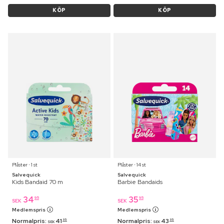
KÖP
KÖP
Plåster ⋅ 1 st
Plåster ⋅ 14 st
Salvequick
Salvequick
Kids Bandaid 70 m
Barbie Bandaids
34
35
95
95
SEK
SEK
Medlemspris
Medlemspris
Normalpris:
41
Normalpris:
43
95
95
SEK
SEK