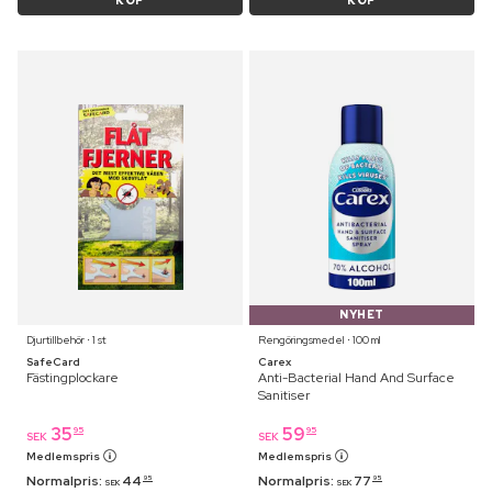
KÖP
KÖP
NYHET
Djurtillbehör ⋅ 1 st
Rengöringsmedel ⋅ 100 ml
SafeCard
Carex
Fästingplockare
Anti-Bacterial Hand And Surface
Sanitiser
35
59
95
95
SEK
SEK
Medlemspris
Medlemspris
Normalpris:
44
Normalpris:
77
95
95
SEK
SEK