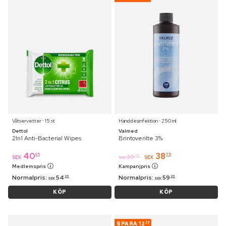
Våtservetter ⋅ 15 st
Handdesinfektion ⋅ 250 ml
Dettol
Valmed
2In1 Anti-Bacterial Wipes
Brintoverilte 3%
40
38
95
75
39
95
SEK
SEK
SEK
Medlemspris
Kampanjpris
Normalpris:
54
Normalpris:
59
95
95
SEK
SEK
KÖP
KÖP
SPARA
12
54