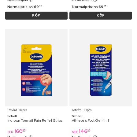
Normalpris:
69
Normalpris:
69
95
95
SEK
SEK
KÖP
KÖP
Fotvård ⋅ 10 pcs
Fotvård ⋅ 10 pcs
Scholl
Scholl
Ingrown Toenail Pain Relief Strips
Athlete's Foot Gel 4in1
160
146
95
95
SEK
SEK