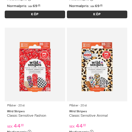
Normalpris:
69
Normalpris:
69
95
95
SEK
SEK
KÖP
KÖP
Plåster ⋅ 20 st
Plåster ⋅ 20 st
Wild Stripes
Wild Stripes
Classic Sensitive Fashion
Classic Sensitive Animal
44
44
95
95
SEK
SEK
Medlemspris
Medlemspris