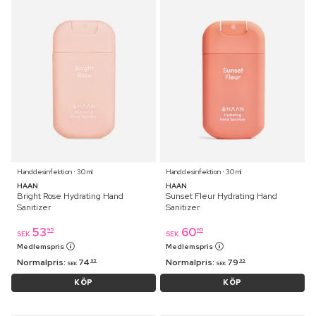
Handdesinfektion ⋅ 30 ml
Handdesinfektion ⋅ 30 ml
HAAN
HAAN
Bright Rose Hydrating Hand
Sunset Fleur Hydrating Hand
Sanitizer
Sanitizer
53
60
95
95
SEK
SEK
Medlemspris
Medlemspris
Normalpris:
74
Normalpris:
79
95
95
SEK
SEK
KÖP
KÖP