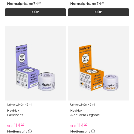
Normalpris:
74
Normalpris:
74
95
95
SEK
SEK
KÖP
KÖP
Universalkräm ⋅ 5 ml
Universalkräm ⋅ 5 ml
HayMax
HayMax
Lavender
Aloe Vera Organic
114
114
95
95
SEK
SEK
Medlemspris
Medlemspris