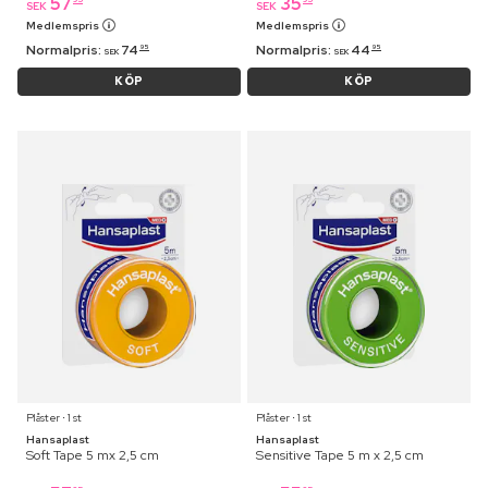
57
35
SEK
SEK
Medlemspris
Medlemspris
Normalpris:
74
Normalpris:
44
95
95
SEK
SEK
KÖP
KÖP
Plåster ⋅ 1 st
Plåster ⋅ 1 st
Hansaplast
Hansaplast
Soft Tape 5 mx 2,5 cm
Sensitive Tape 5 m x 2,5 cm