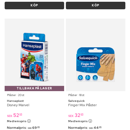
KÖP
KÖP
TILLBAKA PÅ LAGER
Plåster ⋅ 20 st
Plåster ⋅ 18 st
Hansaplast
Salvequick
Disney Marvel
Finger Mix Plåster
52
32
95
95
SEK
SEK
Medlemspris
Medlemspris
Normalpris:
69
Normalpris:
44
95
95
SEK
SEK