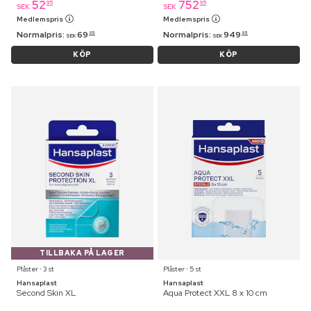
52
752
95
95
SEK
SEK
Medlemspris
Medlemspris
Normalpris:
69
Normalpris:
949
95
95
SEK
SEK
KÖP
KÖP
TILLBAKA PÅ LAGER
Plåster ⋅ 3 st
Plåster ⋅ 5 st
Hansaplast
Hansaplast
Second Skin XL
Aqua Protect XXL 8 x 10 cm