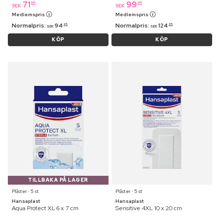
71
99
95
95
SEK
SEK
Medlemspris
Medlemspris
Normalpris:
94
Normalpris:
124
95
95
SEK
SEK
KÖP
KÖP
TILLBAKA PÅ LAGER
Plåster ⋅ 5 st
Plåster ⋅ 5 st
Hansaplast
Hansaplast
Aqua Protect XL 6 x 7 cm
Sensitive 4XL 10 x 20 cm