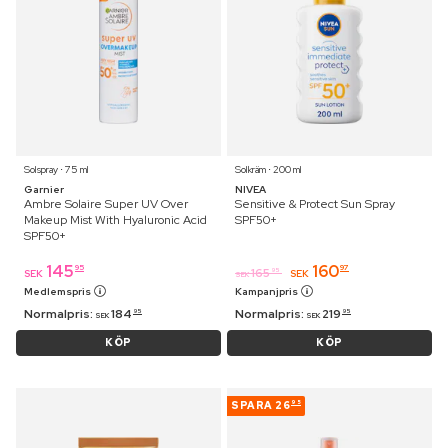
Solspray ⋅ 75 ml
Solkräm ⋅ 200 ml
Garnier
NIVEA
Ambre Solaire Super UV Over
Sensitive & Protect Sun Spray
Makeup Mist With Hyaluronic Acid
SPF50+
SPF50+
145
160
95
97
165
95
SEK
SEK
SEK
Medlemspris
Kampanjpris
Normalpris:
184
Normalpris:
219
95
95
SEK
SEK
KÖP
KÖP
SPARA
26
95