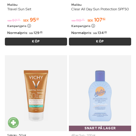
Malibu
Malibu
Travel Sun Set
Clear All Day Sun Protection SPF50
95
107
01
62
97
110
95
95
SEK
SEK
SEK
SEK
Kampanjpris
Kampanjpris
Normalpris:
129
Normalpris:
134
95
95
SEK
SEK
KÖP
KÖP
SNART PÅ LAGER
Solkräm ⋅ 50 ml
After Sun ⋅ 200 ml