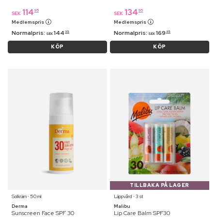
114
134
95
95
SEK
SEK
Medlemspris
Medlemspris
Normalpris:
144
Normalpris:
169
95
95
SEK
SEK
KÖP
KÖP
TILLBAKA PÅ LAGER
Solkräm ⋅ 50 ml
Läppvård ⋅ 3 st
Derma
Malibu
Sunscreen Face SPF 30
Lip Care Balm SPF30