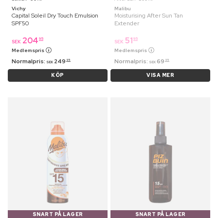
Vichy
Malibu
Capital Soleil Dry Touch Emulsion
Moisturising After Sun Tan
SPF50
Extender
204
51
95
95
SEK
SEK
Medlemspris
Medlemspris
Normalpris:
249
Normalpris:
69
95
95
SEK
SEK
KÖP
VISA MER
SNART PÅ LAGER
SNART PÅ LAGER