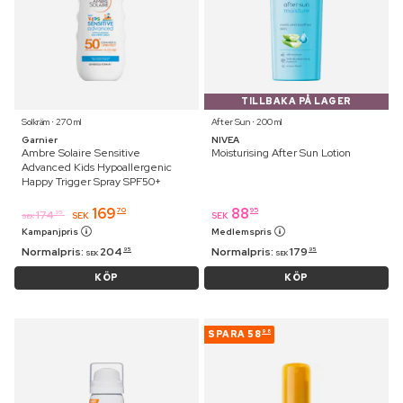
TILLBAKA PÅ LAGER
Solkräm ⋅ 270 ml
After Sun ⋅ 200 ml
Garnier
NIVEA
Ambre Solaire Sensitive
Moisturising After Sun Lotion
Advanced Kids Hypoallergenic
Happy Trigger Spray SPF50+
169
88
70
95
174
95
SEK
SEK
SEK
Kampanjpris
Medlemspris
Normalpris:
204
Normalpris:
179
95
95
SEK
SEK
KÖP
KÖP
SPARA
58
98