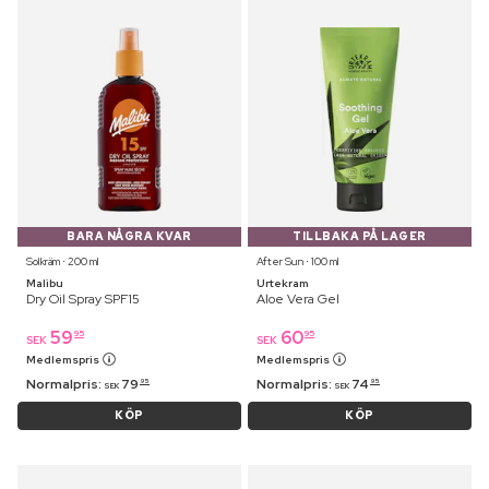
BARA NÅGRA KVAR
TILLBAKA PÅ LAGER
Solkräm ⋅ 200 ml
After Sun ⋅ 100 ml
Malibu
Urtekram
Dry Oil Spray SPF15
Aloe Vera Gel
59
60
95
95
SEK
SEK
Medlemspris
Medlemspris
Normalpris:
79
Normalpris:
74
95
95
SEK
SEK
KÖP
KÖP