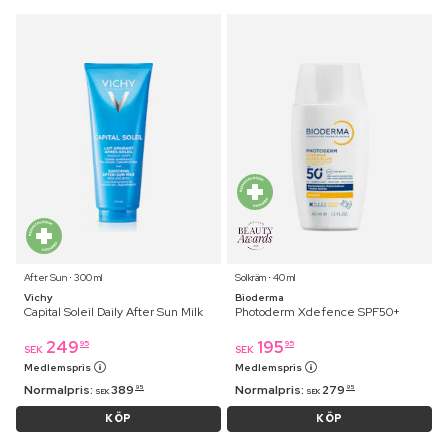
After Sun ⋅ 300 ml
Solkräm ⋅ 40 ml
Vichy
Bioderma
Capital Soleil Daily After Sun Milk
Photoderm Xdefence SPF50+
249
195
95
95
SEK
SEK
Medlemspris
Medlemspris
Normalpris:
389
Normalpris:
279
95
95
SEK
SEK
KÖP
KÖP