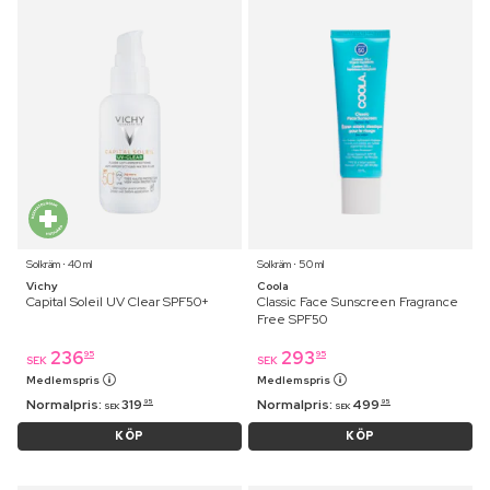
Solkräm ⋅ 40 ml
Solkräm ⋅ 50 ml
Vichy
Coola
Capital Soleil UV Clear SPF50+
Classic Face Sunscreen Fragrance
Free SPF50
236
293
95
95
SEK
SEK
Medlemspris
Medlemspris
Normalpris:
319
Normalpris:
499
95
95
SEK
SEK
KÖP
KÖP