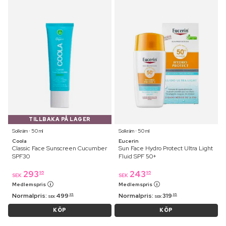
TILLBAKA PÅ LAGER
Solkräm ⋅ 50 ml
Solkräm ⋅ 50 ml
Coola
Eucerin
Classic Face Sunscreen Cucumber
Sun Face Hydro Protect Ultra Light
SPF30
Fluid SPF 50+
293
243
95
95
SEK
SEK
Medlemspris
Medlemspris
Normalpris:
499
Normalpris:
319
95
95
SEK
SEK
KÖP
KÖP