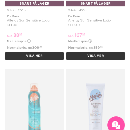
SNART PÅ LAGER
SNART PÅ LAGER
Solkräm ⋅ 200 ml
Solkräm ⋅ 400 ml
Piz Buin
Piz Buin
Allergy Sun Sensitive Lotion
Allergy Sun Sensitive Lotion
SPF30
SPF50+
88
167
95
95
SEK
SEK
Medlemspris
Medlemspris
Normalpris:
309
Normalpris:
359
95
95
SEK
SEK
VISA MER
VISA MER