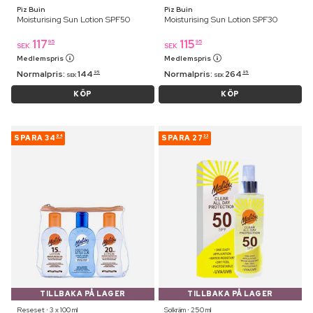
Piz Buin
Piz Buin
Moisturising Sun Lotion SPF50
Moisturising Sun Lotion SPF30
117
115
95
95
SEK
SEK
Medlemspris
Medlemspris
Normalpris:
144
Normalpris:
264
95
95
SEK
SEK
KÖP
KÖP
SPARA
34
SPARA
27
94
33
TILLBAKA PÅ LAGER
TILLBAKA PÅ LAGER
Reseset ⋅ 3 x 100 ml
Solkräm ⋅ 250 ml