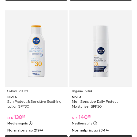
Solkräm ⋅ 200 ml
Dagkräm ⋅ 50 ml
NIVEA
NIVEA
Sun Protect & Sensitive Soothing
Men Sensitive Daily Protect
Lotion SPF30
Moisturiser SPF30
138
140
95
95
SEK
SEK
Medlemspris
Medlemspris
Normalpris:
219
Normalpris:
234
95
95
SEK
SEK