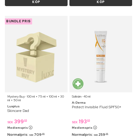
KÖP
KÖP
BUNDLE PRIS
Mystery Buy ⋅ 100 ml + 75 ml + 100 ml + 30
Solkräm ⋅ 40 ml
ml + 50 ml
A-Derma
Luxplus
Protect Invisible Fluid SPF50+
Skincare Dad
399
193
95
95
SEK
SEK
Medlemspris
Medlemspris
Normalpris:
709
Normalpris:
259
95
95
SEK
SEK