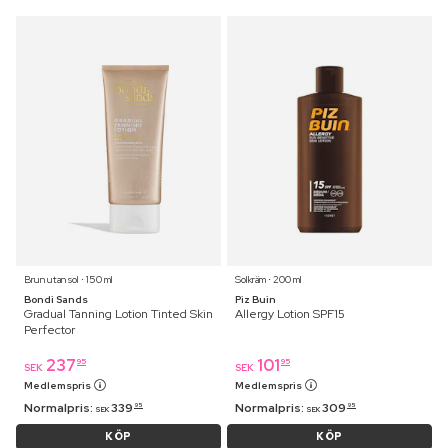
Brun utan sol ⋅ 150 ml
Solkräm ⋅ 200 ml
Bondi Sands
Piz Buin
Gradual Tanning Lotion Tinted Skin
Allergy Lotion SPF15
Perfector
237
101
95
95
SEK
SEK
Medlemspris
Medlemspris
Normalpris:
339
Normalpris:
309
95
95
SEK
SEK
KÖP
KÖP