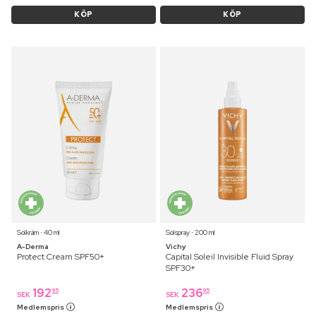
KÖP
KÖP
Solkräm ⋅ 40 ml
Solspray ⋅ 200 ml
A-Derma
Vichy
Protect Cream SPF50+
Capital Soleil Invisible Fluid Spray
SPF30+
192
236
95
95
SEK
SEK
Medlemspris
Medlemspris