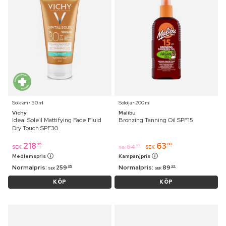
Solkräm ⋅ 50 ml
Sololja ⋅ 200 ml
Vichy
Malibu
Ideal Soleil Mattifying Face Fluid
Bronzing Tanning Oil SPF15
Dry Touch SPF30
218
63
95
00
64
95
SEK
SEK
SEK
Medlemspris
Kampanjpris
Normalpris:
259
Normalpris:
89
95
95
SEK
SEK
KÖP
KÖP