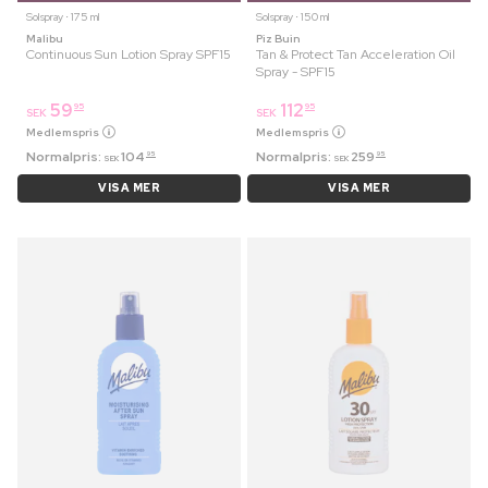
Solspray ⋅ 175 ml
Solspray ⋅ 150 ml
Malibu
Piz Buin
Continuous Sun Lotion Spray SPF15
Tan & Protect Tan Acceleration Oil
Spray - SPF15
59
112
95
95
SEK
SEK
Medlemspris
Medlemspris
Normalpris:
104
Normalpris:
259
95
95
SEK
SEK
VISA MER
VISA MER