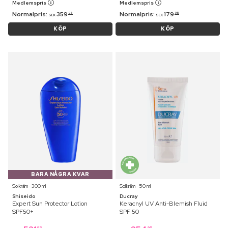
Medlemspris
Medlemspris
Normalpris:
359
Normalpris:
179
95
95
SEK
SEK
KÖP
KÖP
BARA NÅGRA KVAR
Solkräm ⋅ 300 ml
Solkräm ⋅ 50 ml
Shiseido
Ducray
Expert Sun Protector Lotion
Keracnyl UV Anti-Blemish Fluid
SPF50+
SPF 50
95
95