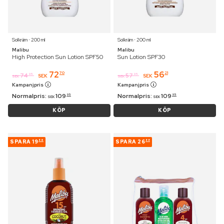
Solkräm ⋅ 200 ml
Solkräm ⋅ 200 ml
Malibu
Malibu
High Protection Sun Lotion SPF50
Sun Lotion SPF30
72
56
70
21
74
57
95
95
SEK
SEK
SEK
SEK
Kampanjpris
Kampanjpris
Normalpris:
109
Normalpris:
109
95
95
SEK
SEK
KÖP
KÖP
SPARA
19
SPARA
26
86
88