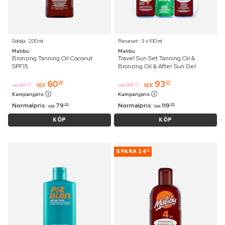
Sololja ⋅ 200 ml
Reseset ⋅ 3 x 100 ml
Malibu
Malibu
Bronzing Tanning Oil Coconut
Travel Sun Set Tanning Oil &
SPF15
Bronzing Oil & After Sun Gel
60
93
09
07
61
95
95
95
SEK
SEK
SEK
SEK
Kampanjpris
Kampanjpris
Normalpris:
79
Normalpris:
119
95
95
SEK
SEK
KÖP
KÖP
SPARA
24
71