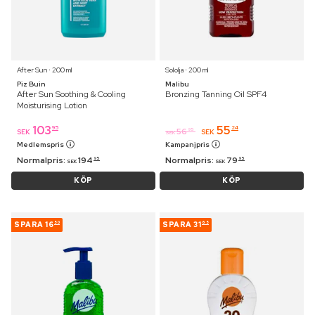
After Sun ⋅ 200 ml
Sololja ⋅ 200 ml
Piz Buin
Malibu
After Sun Soothing & Cooling
Bronzing Tanning Oil SPF4
Moisturising Lotion
103
55
95
24
56
95
SEK
SEK
SEK
Medlemspris
Kampanjpris
Normalpris:
194
Normalpris:
79
95
95
SEK
SEK
KÖP
KÖP
SPARA
16
SPARA
31
50
65