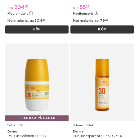
204
55
95
95
SEK
SEK
Medlemspris
Medlemspris
Normalpris:
304
Normalpris:
79
95
95
SEK
SEK
KÖP
KÖP
TILLBAKA PÅ LAGER
Solkräm ⋅ 50 ml
Solkräm ⋅ 150 ml
Derma
Derma
Roll On Sollotion SPF30
Sun Transparent Sunoil SPF30