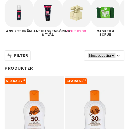
ANSIKTSKRÄM
ANSIKTSRENGÖRING
SOLSKYDD
MASKER &
A
& TVÅL
SCRUB
FILTER
PRODUKTER
SPARA
37
SPARA
53
25
74