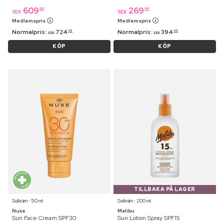
609
269
95
95
SEK
SEK
Medlemspris
Medlemspris
Normalpris:
724
Normalpris:
394
95
95
SEK
SEK
KÖP
KÖP
TILLBAKA PÅ LAGER
Solkräm ⋅ 50 ml
Solkräm ⋅ 200 ml
Nuxe
Malibu
Sun Face Cream SPF30
Sun Lotion Spray SPF15