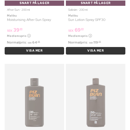
SNART PÅ LAGER
SNART PÅ LAGER
After Sun ⋅ 200 ml
Solkräm ⋅ 200 ml
Malibu
Malibu
Moisturising After Sun Spray
Sun Lotion Spray SPF30
39
69
95
95
SEK
SEK
Medlemspris
Medlemspris
Normalpris:
64
Normalpris:
119
95
95
SEK
SEK
VISA MER
VISA MER