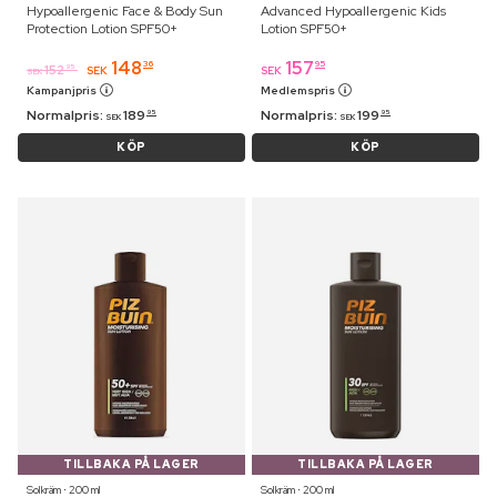
Hypoallergenic Face & Body Sun
Advanced Hypoallergenic Kids
Protection Lotion SPF50+
Lotion SPF50+
148
157
36
95
152
95
SEK
SEK
SEK
Kampanjpris
Medlemspris
Normalpris:
189
Normalpris:
199
95
95
SEK
SEK
KÖP
KÖP
TILLBAKA PÅ LAGER
TILLBAKA PÅ LAGER
Solkräm ⋅ 200 ml
Solkräm ⋅ 200 ml