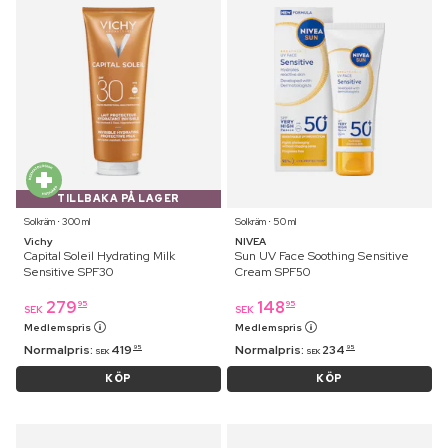
TILLBAKA PÅ LAGER
Solkräm ⋅ 300 ml
Solkräm ⋅ 50 ml
Vichy
NIVEA
Capital Soleil Hydrating Milk
Sun UV Face Soothing Sensitive
Sensitive SPF30
Cream SPF50
279
148
95
95
SEK
SEK
Medlemspris
Medlemspris
Normalpris:
419
Normalpris:
234
95
95
SEK
SEK
KÖP
KÖP