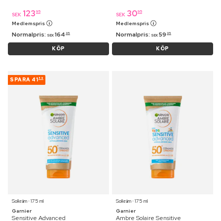
123
30
95
95
SEK
SEK
Medlemspris
Medlemspris
Normalpris:
164
Normalpris:
59
95
95
SEK
SEK
KÖP
KÖP
SPARA
41
59
Solkräm ⋅ 175 ml
Solkräm ⋅ 175 ml
Garnier
Garnier
Sensitive Advanced
Ambre Solaire Sensitive