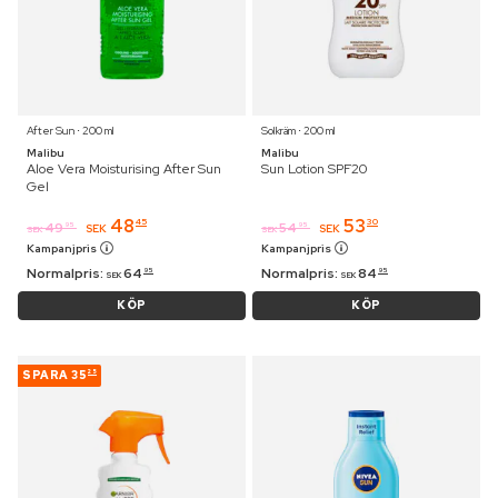
After Sun ⋅ 200 ml
Solkräm ⋅ 200 ml
Malibu
Malibu
Aloe Vera Moisturising After Sun
Sun Lotion SPF20
Gel
48
53
45
30
49
54
95
95
SEK
SEK
SEK
SEK
Kampanjpris
Kampanjpris
Normalpris:
64
Normalpris:
84
95
95
SEK
SEK
KÖP
KÖP
SPARA
35
25