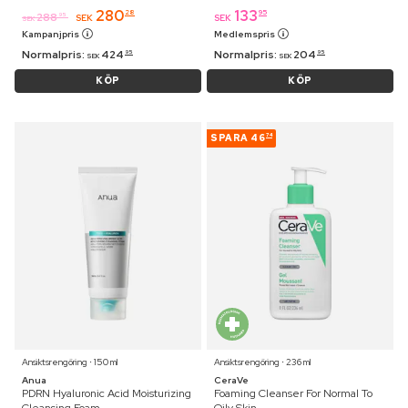
280
133
28
95
288
95
SEK
SEK
SEK
Kampanjpris
Medlemspris
Normalpris:
424
Normalpris:
204
95
95
SEK
SEK
KÖP
KÖP
SPARA
46
74
Ansiktsrengöring ⋅ 150 ml
Ansiktsrengöring ⋅ 236 ml
Anua
CeraVe
PDRN Hyaluronic Acid Moisturizing
Foaming Cleanser For Normal To
Cleansing Foam
Oily Skin