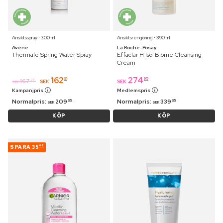
Ansiktsspray ⋅ 300 ml
Ansiktsrengöring ⋅ 390 ml
Avène
La Roche-Posay
Thermale Spring Water Spray
Effaclar H Iso-Biome Cleansing
Cream
162
274
91
95
167
95
SEK
SEK
SEK
Kampanjpris
Medlemspris
Normalpris:
209
Normalpris:
339
95
95
SEK
SEK
KÖP
KÖP
SPARA
35
09