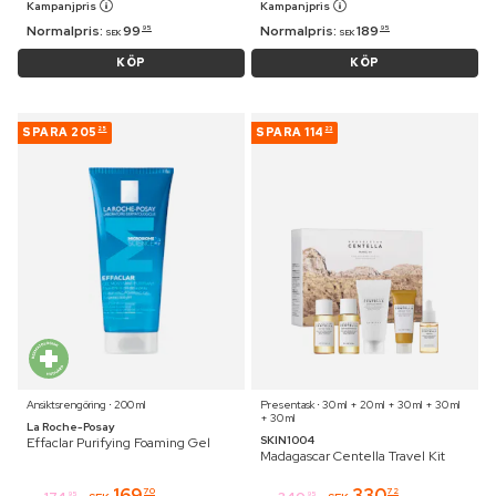
Kampanjpris
Kampanjpris
Normalpris:
99
Normalpris:
189
95
95
SEK
SEK
KÖP
KÖP
SPARA
205
SPARA
114
25
23
Ansiktsrengöring ⋅ 200 ml
Presentask ⋅ 30 ml + 20 ml + 30 ml + 30 ml
+ 30 ml
La Roche-Posay
SKIN1004
Effaclar Purifying Foaming Gel
Madagascar Centella Travel Kit
169
330
70
72
95
95