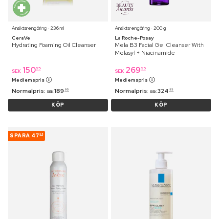
Ansiktsrengöring ⋅ 236 ml
Ansiktsrengöring ⋅ 200 g
CeraVe
La Roche-Posay
Hydrating Foaming Oil Cleanser
Mela B3 Facial Gel Cleanser With
Melasyl + Niacinamide
150
269
95
95
SEK
SEK
Medlemspris
Medlemspris
Normalpris:
189
Normalpris:
324
95
95
SEK
SEK
KÖP
KÖP
SPARA
47
04