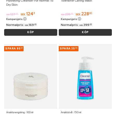
Hydrating Cleanser For Normal To
Toleraine Caring Wash
Dry Skin
124
228
11
87
127
235
95
95
SEK
SEK
SEK
SEK
Kampanjpris
Kampanjpris
Normalpris:
169
Normalpris:
399
95
95
SEK
SEK
KÖP
KÖP
SPARA
95
SPARA
35
70
76
Ansiktsrengöring ⋅ 100 ml
Ansiktstvål ⋅ 150 ml