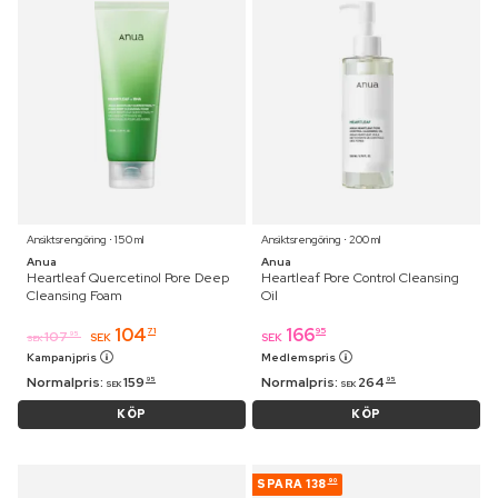
Ansiktsrengöring ⋅ 150 ml
Ansiktsrengöring ⋅ 200 ml
Anua
Anua
Heartleaf Quercetinol Pore Deep
Heartleaf Pore Control Cleansing
Cleansing Foam
Oil
104
166
71
95
107
95
SEK
SEK
SEK
Kampanjpris
Medlemspris
Normalpris:
159
Normalpris:
264
95
95
SEK
SEK
KÖP
KÖP
SPARA
138
90