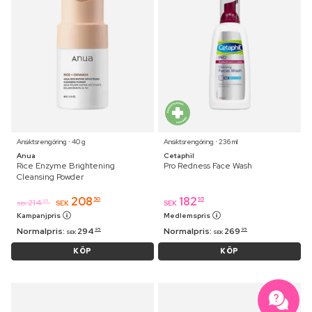
Ansiktsrengöring ⋅ 40 g
Ansiktsrengöring ⋅ 236 ml
Anua
Cetaphil
Rice Enzyme Brightening
Pro Redness Face Wash
Cleansing Powder
208
182
50
95
214
95
SEK
SEK
SEK
Kampanjpris
Medlemspris
Normalpris:
294
Normalpris:
269
95
95
SEK
SEK
KÖP
KÖP