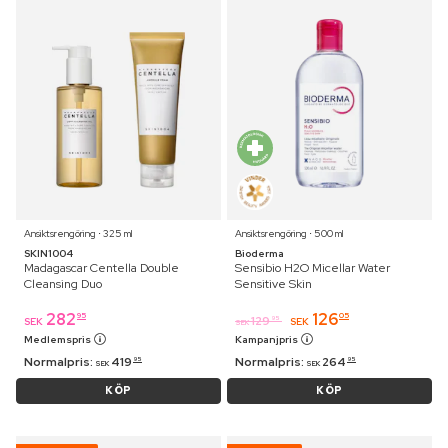
Ansiktsrengöring ⋅ 325 ml
Ansiktsrengöring ⋅ 500 ml
SKIN1004
Bioderma
Madagascar Centella Double
Sensibio H2O Micellar Water
Cleansing Duo
Sensitive Skin
282
126
95
05
129
95
SEK
SEK
SEK
Medlemspris
Kampanjpris
Normalpris:
419
Normalpris:
264
95
95
SEK
SEK
KÖP
KÖP