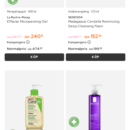
Rengöringsgel ⋅ 400 ml
Ansiktsrengöring ⋅ 125 ml
La Roche-Posay
SKIN1004
Effaclar Micropeeling Gel
Madagascar Centella Poremizing
Deep Cleansing Foam
240
152
51
24
247
156
95
95
SEK
SEK
SEK
SEK
Kampanjpris
Kampanjpris
Normalpris:
474
Normalpris:
199
95
95
SEK
SEK
KÖP
KÖP