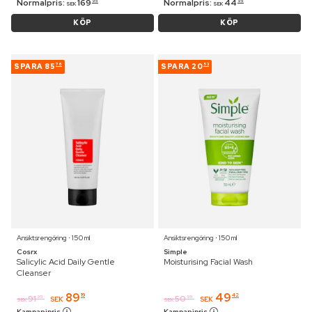
Normalpris:
169
Normalpris:
44
95
95
SEK
SEK
KÖP
KÖP
SPARA
85
SPARA
20
76
53
Ansiktsrengöring ⋅ 150 ml
Ansiktsrengöring ⋅ 150 ml
Cosrx
Simple
Salicylic Acid Daily Gentle
Moisturising Facial Wash
Cleanser
89
49
19
42
91
50
95
95
SEK
SEK
SEK
SEK
Kampanjpris
Kampanjpris