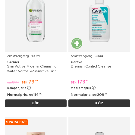
Ansiktsrengöring ⋅ 400 ml
Ansiktsrengöring ⋅ 236 ml
Garnier
CeraVe
Skin Active Micellar Cleansing
Blemish Control Cleanser
Water Normal & Sensitive Skin
79
173
49
95
81
95
SEK
SEK
SEK
Kampanjpris
Medlemspris
Normalpris:
114
Normalpris:
209
95
95
SEK
SEK
KÖP
KÖP
SPARA
86
45