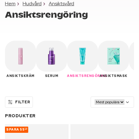
Hem
Hudvård
Ansiktsvård
Ansiktsrengöring
ANSIKTSKRÄM
SERUM
ANSIKTSRENGÖRING
ANSIKTSMASK
SK
FILTER
PRODUKTER
SPARA
55
24