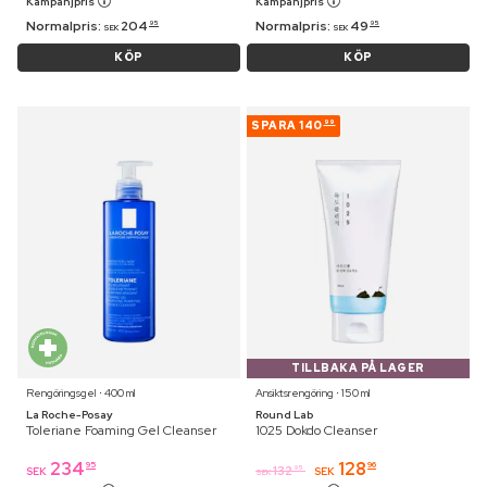
Kampanjpris
Kampanjpris
Normalpris:
204
Normalpris:
49
95
95
SEK
SEK
KÖP
KÖP
SPARA
140
99
TILLBAKA PÅ LAGER
Rengöringsgel ⋅ 400 ml
Ansiktsrengöring ⋅ 150 ml
La Roche-Posay
Round Lab
Toleriane Foaming Gel Cleanser
1025 Dokdo Cleanser
234
128
95
96
132
95
SEK
SEK
SEK