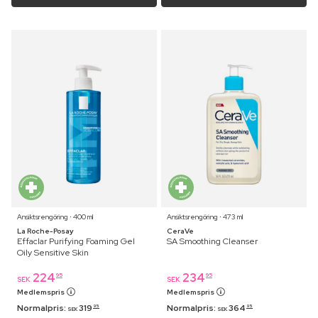
Ansiktsrengöring ⋅ 400 ml
Ansiktsrengöring ⋅ 473 ml
La Roche-Posay
CeraVe
Effaclar Purifying Foaming Gel
SA Smoothing Cleanser
Oily Sensitive Skin
224
234
95
95
SEK
SEK
Medlemspris
Medlemspris
Normalpris:
319
Normalpris:
364
95
95
SEK
SEK