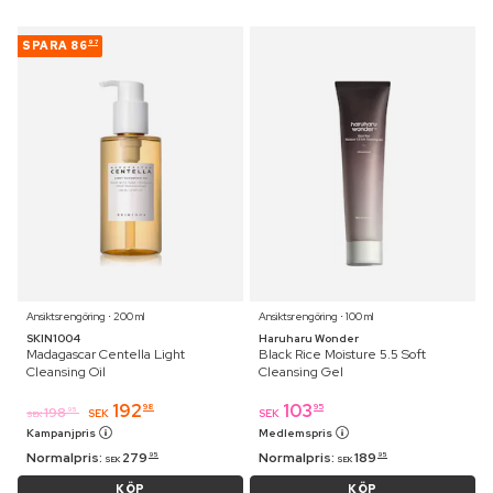
SPARA
86
97
Ansiktsrengöring ⋅ 200 ml
Ansiktsrengöring ⋅ 100 ml
SKIN1004
Haruharu Wonder
Madagascar Centella Light
Black Rice Moisture 5.5 Soft
Cleansing Oil
Cleansing Gel
192
103
98
95
198
95
SEK
SEK
SEK
Kampanjpris
Medlemspris
Normalpris:
279
Normalpris:
189
95
95
SEK
SEK
KÖP
KÖP