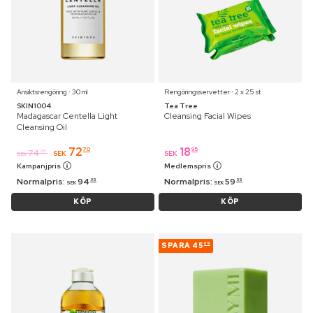
Ansiktsrengöring ⋅ 30 ml
Rengöringsservetter ⋅ 2 x 25 st
SKIN1004
Tea Tree
Madagascar Centella Light
Cleansing Facial Wipes
Cleansing Oil
72
18
70
95
74
95
SEK
SEK
SEK
Kampanjpris
Medlemspris
Normalpris:
94
Normalpris:
59
95
95
SEK
SEK
KÖP
KÖP
SPARA
45
09