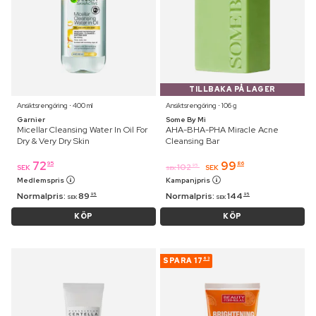
TILLBAKA PÅ LAGER
Ansiktsrengöring ⋅ 400 ml
Ansiktsrengöring ⋅ 106 g
Garnier
Some By Mi
Micellar Cleansing Water In Oil For
AHA-BHA-PHA Miracle Acne
Dry & Very Dry Skin
Cleansing Bar
72
99
95
86
102
95
SEK
SEK
SEK
Medlemspris
Kampanjpris
Normalpris:
89
Normalpris:
144
95
95
SEK
SEK
KÖP
KÖP
SPARA
17
63