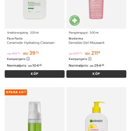
Ansiktsrengöring ⋅ 200 ml
Rengöringsgel ⋅ 500 ml
Face Facts
Bioderma
Ceramide Hydrating Cleanser
Sensibio Gel Moussant
39
211
72
41
40
217
95
95
SEK
SEK
SEK
SEK
Kampanjpris
Kampanjpris
Normalpris:
104
Normalpris:
294
95
95
SEK
SEK
KÖP
KÖP
SPARA
60
70