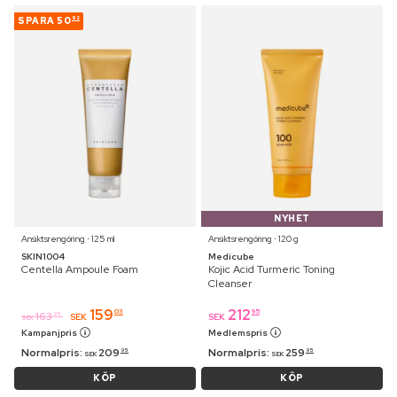
SPARA
50
92
NYHET
Ansiktsrengöring ⋅ 125 ml
Ansiktsrengöring ⋅ 120 g
SKIN1004
Medicube
Centella Ampoule Foam
Kojic Acid Turmeric Toning
Cleanser
159
212
03
95
163
95
SEK
SEK
SEK
Kampanjpris
Medlemspris
Normalpris:
209
Normalpris:
259
95
95
SEK
SEK
KÖP
KÖP