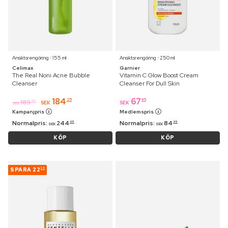
Ansiktsrengöring ⋅ 155 ml
Ansiktsrengöring ⋅ 250 ml
Celimax
Garnier
The Real Noni Acne Bubble
Vitamin C Glow Boost Cream
Cleanser
Cleanser For Dull Skin
184
67
25
95
189
95
SEK
SEK
SEK
Kampanjpris
Medlemspris
Normalpris:
244
Normalpris:
84
95
95
SEK
SEK
KÖP
KÖP
SPARA
22
25