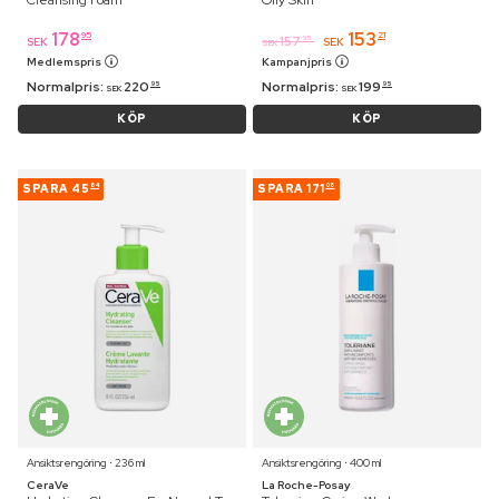
178
153
95
21
157
95
SEK
SEK
SEK
Medlemspris
Kampanjpris
Normalpris:
220
Normalpris:
199
95
95
SEK
SEK
KÖP
KÖP
SPARA
45
SPARA
171
84
08
Ansiktsrengöring ⋅ 236 ml
Ansiktsrengöring ⋅ 400 ml
CeraVe
La Roche-Posay