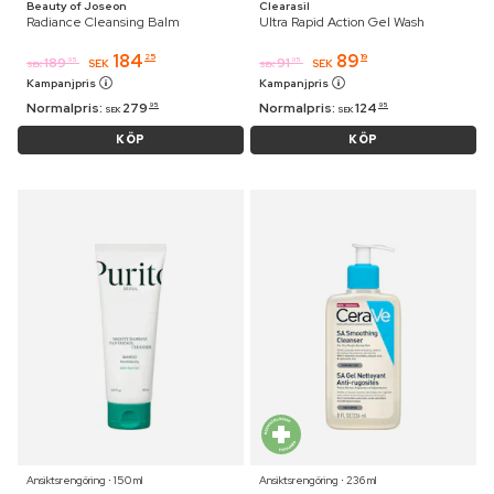
Beauty of Joseon
Clearasil
Radiance Cleansing Balm
Ultra Rapid Action Gel Wash
184
89
25
19
189
91
95
95
SEK
SEK
SEK
SEK
Kampanjpris
Kampanjpris
Normalpris:
279
Normalpris:
124
95
95
SEK
SEK
KÖP
KÖP
Ansiktsrengöring ⋅ 150 ml
Ansiktsrengöring ⋅ 236 ml