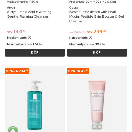
Ansiktsrengöring ⋅ 150 ml
Presentask ⋅ 20 ml + 20 g + 2 x 30 ml
Anua
Cosrx
8 Hyaluronic Acid Hydrating
Bestsellers Giftbox with Snail
Gentle Foaming Cleanser
Mucin, Peptide Skin Booster & Gel
Cleanser
144
239
95
54
246
95
SEK
SEK
SEK
Medlemspris
Kampanjpris
Normalpris:
174
Normalpris:
399
95
95
SEK
SEK
KÖP
KÖP
SPARA
234
SPARA
47
44
71