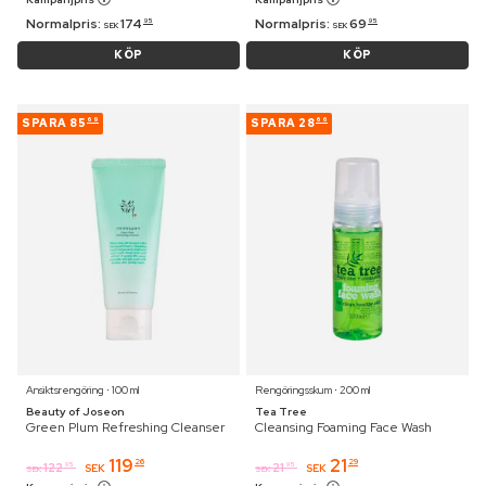
Normalpris:
174
Normalpris:
69
95
95
SEK
SEK
KÖP
KÖP
SPARA
85
SPARA
28
69
66
Ansiktsrengöring ⋅ 100 ml
Rengöringsskum ⋅ 200 ml
Beauty of Joseon
Tea Tree
Green Plum Refreshing Cleanser
Cleansing Foaming Face Wash
119
21
26
29
122
21
95
95
SEK
SEK
SEK
SEK