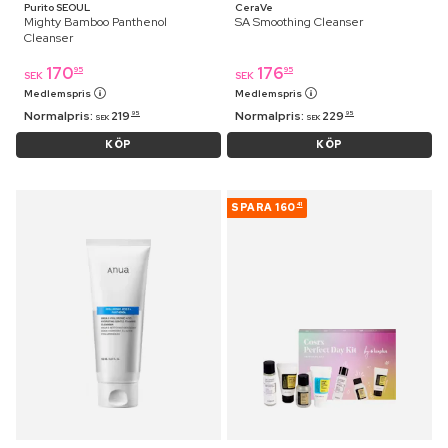
Purito SEOUL
CeraVe
Mighty Bamboo Panthenol
SA Smoothing Cleanser
Cleanser
170
176
95
95
SEK
SEK
Medlemspris
Medlemspris
Normalpris:
219
Normalpris:
229
95
95
SEK
SEK
KÖP
KÖP
SPARA
160
41