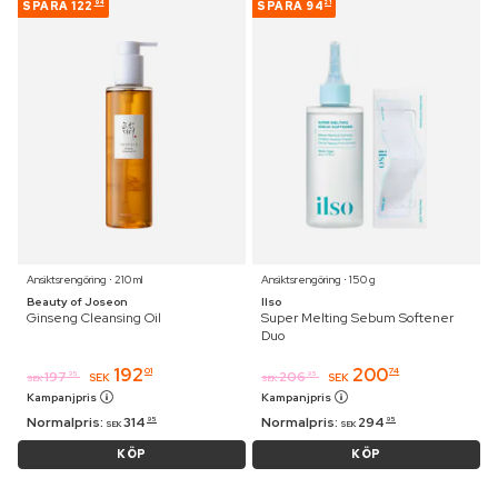
SPARA
122
SPARA
94
94
21
Ansiktsrengöring ⋅ 210 ml
Ansiktsrengöring ⋅ 150 g
Beauty of Joseon
Ilso
Ginseng Cleansing Oil
Super Melting Sebum Softener
Duo
192
200
01
74
197
206
95
95
SEK
SEK
SEK
SEK
Kampanjpris
Kampanjpris
Normalpris:
314
Normalpris:
294
95
95
SEK
SEK
KÖP
KÖP