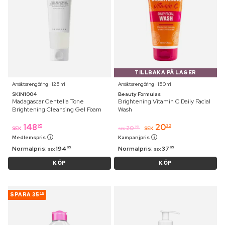
TILLBAKA PÅ LAGER
Ansiktsrengöring ⋅ 125 ml
Ansiktsrengöring ⋅ 150 ml
SKIN1004
Beauty Formulas
Madagascar Centella Tone
Brightening Vitamin C Daily Facial
Brightening Cleansing Gel Foam
Wash
148
20
95
32
20
95
SEK
SEK
SEK
Medlemspris
Kampanjpris
Normalpris:
194
Normalpris:
37
95
95
SEK
SEK
KÖP
KÖP
SPARA
35
46