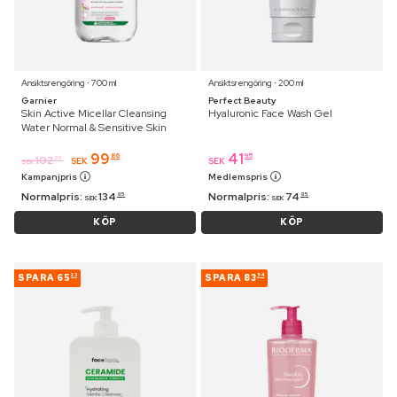
Ansiktsrengöring ⋅ 700 ml
Ansiktsrengöring ⋅ 200 ml
Garnier
Perfect Beauty
Skin Active Micellar Cleansing
Hyaluronic Face Wash Gel
Water Normal & Sensitive Skin
99
41
86
95
102
95
SEK
SEK
SEK
Kampanjpris
Medlemspris
Normalpris:
134
Normalpris:
74
95
95
SEK
SEK
KÖP
KÖP
SPARA
65
SPARA
83
23
54