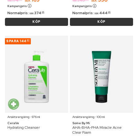
174
340
SEK
SEK
SEK
SEK
Kampanjpris
Kampanjpris
Normalpris:
374
Normalpris:
444
95
95
SEK
SEK
KÖP
KÖP
SPARA
144
67
Ansiktsrengöring ⋅ 976 ml
Ansiktsrengöring ⋅ 100 ml
CeraVe
Some By Mi
Hydrating Cleanser
AHA-BHA-PHA Miracle Acne
Clear Foam