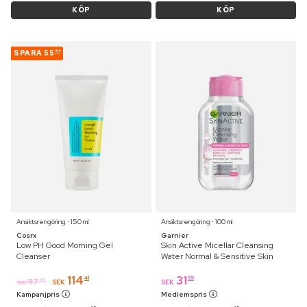
KÖP
KÖP
SPARA
55
54
Ansiktsrengöring ⋅ 150 ml
Ansiktsrengöring ⋅ 100 ml
Cosrx
Garnier
Low PH Good Morning Gel
Skin Active Micellar Cleansing
Cleanser
Water Normal & Sensitive Skin
114
31
41
95
117
95
SEK
SEK
SEK
Kampanjpris
Medlemspris