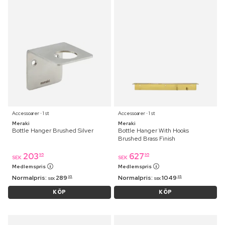
Accessoarer ⋅ 1 st
Accessoarer ⋅ 1 st
Meraki
Meraki
Bottle Hanger Brushed Silver
Bottle Hanger With Hooks
Brushed Brass Finish
203
627
95
95
SEK
SEK
Medlemspris
Medlemspris
Normalpris:
289
Normalpris:
1049
95
95
SEK
SEK
KÖP
KÖP