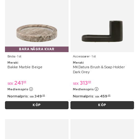
BARA NÅGRA KVAR
Bricka ⋅ 1 st
Accessoarer ⋅ 1 st
Meraki
Meraki
Bakke Marble Beige
MKDatura Brush & Soap Holder
Dark Grey
241
313
95
95
SEK
SEK
Medlemspris
Medlemspris
Normalpris:
349
Normalpris:
459
95
95
SEK
SEK
KÖP
KÖP