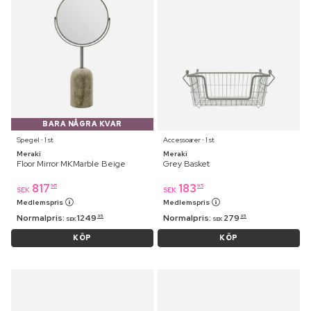
BARA NÅGRA KVAR
Spegel ⋅ 1 st
Accessoarer ⋅ 1 st
Meraki
Meraki
Floor Mirror MKMarble Beige
Grey Basket
817
183
95
95
SEK
SEK
Medlemspris
Medlemspris
Normalpris:
1249
Normalpris:
279
95
95
SEK
SEK
KÖP
KÖP