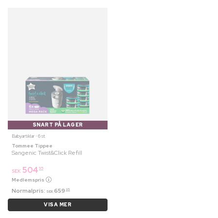
SNART PÅ LAGER
Babyartiklar ⋅ 6 st
Tommee Tippee
Sangenic Twist&Click Refill
504
95
SEK
Medlemspris
Normalpris:
659
95
SEK
VISA MER