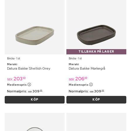
TILLBAKA PÅ LAGER
Bricka ⋅ 1 st
Bricka ⋅ 1 st
Meraki
Meraki
Datura Bakke Shellish Grey
Datura Bakke Mørkegrå
203
206
95
95
SEK
SEK
Medlemspris
Medlemspris
Normalpris:
309
Normalpris:
309
95
95
SEK
SEK
KÖP
KÖP