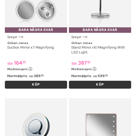
BARA NÅGRA KVAR
BARA NÅGRA KVAR
Spegel ⋅ 1 st
Spegel ⋅ 1 st
Gillian Jones
Gillian Jones
Suction Mirror x7 Magnifying
Stand Mirror x10 Magnifying With
LED Light
164
387
95
95
SEK
SEK
Medlemspris
Medlemspris
Normalpris:
389
Normalpris:
599
95
95
SEK
SEK
KÖP
KÖP