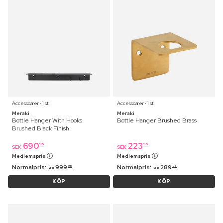
Accessoarer ⋅ 1 st
Accessoarer ⋅ 1 st
Meraki
Meraki
Bottle Hanger With Hooks
Bottle Hanger Brushed Brass
Brushed Black Finish
690
223
95
95
SEK
SEK
Medlemspris
Medlemspris
Normalpris:
999
Normalpris:
289
95
95
SEK
SEK
KÖP
KÖP