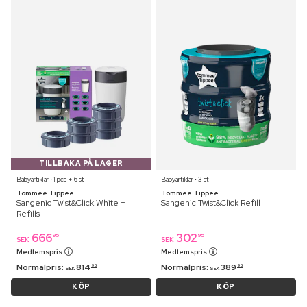
TILLBAKA PÅ LAGER
Babyartiklar ⋅ 1 pcs + 6 st
Babyartiklar ⋅ 3 st
Tommee Tippee
Tommee Tippee
Sangenic Twist&Click White +
Sangenic Twist&Click Refill
Refills
666
302
95
95
SEK
SEK
Medlemspris
Medlemspris
Normalpris:
814
Normalpris:
389
95
95
SEK
SEK
KÖP
KÖP