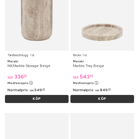
Tandborstmugg ⋅ 1 st
Bricka ⋅ 1 st
Meraki
Meraki
MKMarble Storage Beige
Marble Tray Beige
336
543
95
95
SEK
SEK
Medlemspris
Medlemspris
Normalpris:
549
Normalpris:
849
95
95
SEK
SEK
KÖP
KÖP