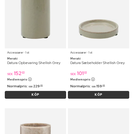
Accessoarer ⋅ 1 st
Accessoarer ⋅ 1 st
Meraki
Meraki
Datura Opbevaring Shellish Grey
Datura Sæbeholder Shellish Grey
152
101
95
95
SEK
SEK
Medlemspris
Medlemspris
Normalpris:
229
Normalpris:
159
95
95
SEK
SEK
KÖP
KÖP