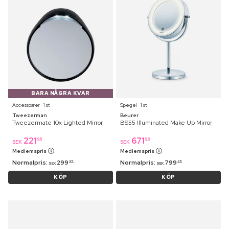
BARA NÅGRA KVAR
Accessoarer ⋅ 1 st
Spegel ⋅ 1 st
Tweezerman
Beurer
Tweezermate 10x Lighted Mirror
BS55 Illuminated Make Up Mirror
221
671
95
95
SEK
SEK
Medlemspris
Medlemspris
Normalpris:
299
Normalpris:
799
95
95
SEK
SEK
KÖP
KÖP