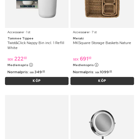
Accessoarer ⋅ 1 st
Accessoarer ⋅ 7 st
Tommee Tippee
Meraki
Twist&Click Nappy Bin incl. 1 Refill
MKSquare Storage Baskets Nature
White
222
691
95
95
SEK
SEK
Medlemspris
Medlemspris
Normalpris:
349
Normalpris:
1099
95
95
SEK
SEK
KÖP
KÖP