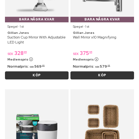
BARA NÅGRA KVAR
BARA NÅGRA KVAR
Spegel ⋅ 1 st
Spegel ⋅ 1 st
Gillian Jones
Gillian Jones
Suction Cup Mirror With Adjustable
Wall Mirror x10 Magnifying
LED Light
328
375
95
95
SEK
SEK
Medlemspris
Medlemspris
Normalpris:
569
Normalpris:
579
95
95
SEK
SEK
KÖP
KÖP