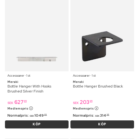
Accessoarer ⋅ 1 st
Accessoarer ⋅ 1 st
Meraki
Meraki
Bottle Hanger With Hooks
Bottle Hanger Brushed Black
Brushed Silver Finish
627
203
95
95
SEK
SEK
Medlemspris
Medlemspris
Normalpris:
1049
Normalpris:
314
95
95
SEK
SEK
KÖP
KÖP