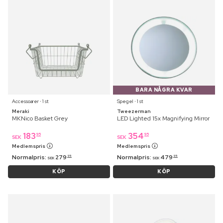
BARA NÅGRA KVAR
Accessoarer ⋅ 1 st
Spegel ⋅ 1 st
Meraki
Tweezerman
MKNico Basket Grey
LED Lighted 15x Magnifying Mirror
183
354
95
95
SEK
SEK
Medlemspris
Medlemspris
Normalpris:
279
Normalpris:
479
95
95
SEK
SEK
KÖP
KÖP