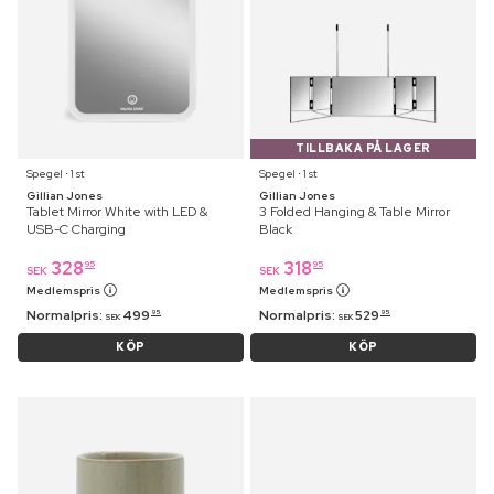
TILLBAKA PÅ LAGER
Spegel ⋅ 1 st
Spegel ⋅ 1 st
Gillian Jones
Gillian Jones
Tablet Mirror White with LED &
3 Folded Hanging & Table Mirror
USB-C Charging
Black
328
318
95
95
SEK
SEK
Medlemspris
Medlemspris
Normalpris:
499
Normalpris:
529
95
95
SEK
SEK
KÖP
KÖP