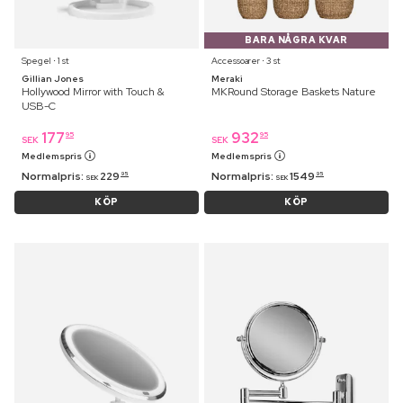
BARA NÅGRA KVAR
Spegel ⋅ 1 st
Accessoarer ⋅ 3 st
Gillian Jones
Meraki
Hollywood Mirror with Touch &
MKRound Storage Baskets Nature
USB-C
177
932
95
95
SEK
SEK
Medlemspris
Medlemspris
Normalpris:
229
Normalpris:
1549
95
95
SEK
SEK
KÖP
KÖP