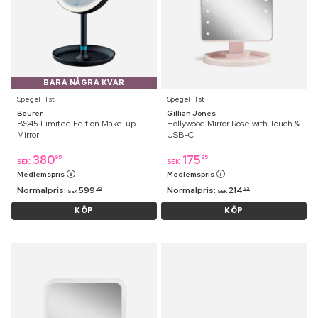
BARA NÅGRA KVAR
Spegel ⋅ 1 st
Spegel ⋅ 1 st
Beurer
Gillian Jones
BS45 Limited Edition Make-up
Hollywood Mirror Rose with Touch &
Mirror
USB-C
380
175
95
95
SEK
SEK
Medlemspris
Medlemspris
Normalpris:
599
Normalpris:
214
95
95
SEK
SEK
KÖP
KÖP