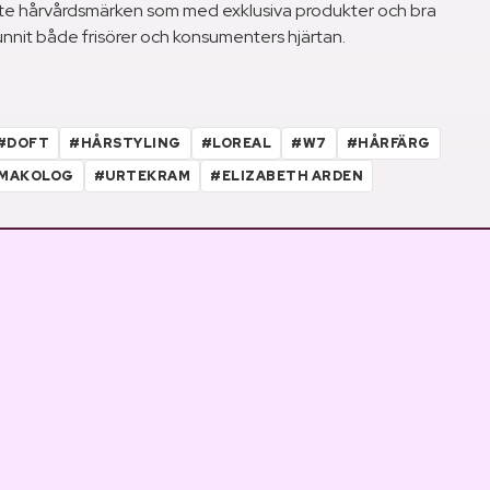
ste hårvårdsmärken som med exklusiva produkter och bra
unnit både frisörer och konsumenters hjärtan.
#DOFT
#HÅRSTYLING
#LOREAL
#W7
#HÅRFÄRG
MAKOLOG
#URTEKRAM
#ELIZABETH ARDEN