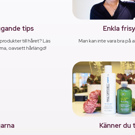
ggande tips
Enkla fris
rodukter till håret? Läs
Man kan inte vara bra på al
mma, oavsett hårlängd!
garna
Känner du t