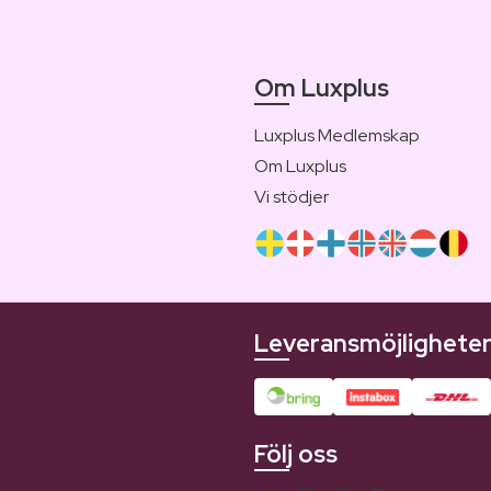
Om Luxplus
Luxplus Medlemskap
Om Luxplus
Vi stödjer
Leveransmöjlighete
Följ oss