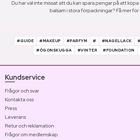
Du har väl inte missat att du kan spara pengar på att köp
balsam i stora förpackningar? Få mer fö
#GUIDE
#MAKEUP
#PARFYM
#
#NAGELLACK
#ÖGONSKUGGA
#VINTER
#FOUNDATION
Kundservice
Frågor och svar
Kontakta oss
Press
Leverans
Retur och reklamation
Frågor om medlemskap