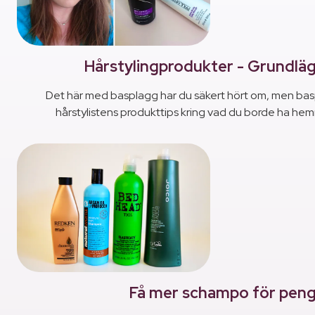
Hårstylingprodukter - Grundlä
Det här med basplagg har du säkert hört om, men basp
hårstylistens produkttips kring vad du borde ha he
Få mer schampo för pen