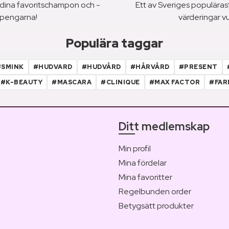
a dina favoritschampon och -
Ett av Sveriges populära
r pengarna!
värderingar v
Populära taggar
#SMINK
#HUDVARD
#HUDVÅRD
#HÅRVÅRD
#PRESENT
#K-BEAUTY
#MASCARA
#CLINIQUE
#MAX FACTOR
#FAR
Ditt medlemskap
Min profil
Mina fördelar
Mina favoritter
Regelbunden order
Betygsätt produkter