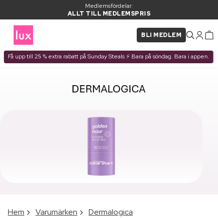
Medlemsfördelar:
ALLT TILL MEDLEMSPRIS
BLI MEDLEM
Få upp till 25 % extra rabatt på Sunday Steals ⚡ Bara på söndag. Bara i appen.
Hem
Varumärken
Dermalogica