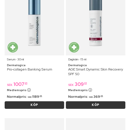
Serum ⋅ 30 ml
Dagkräm ⋅ 15 ml
Dermalogica
Dermalogica
Pro-collagen Banking Serum
AGE Smart Dynamic Skin Recovery
SPF 50
1007
309
95
95
SEK
SEK
Medlemspris
Medlemspris
Normalpris:
1189
Normalpris:
369
95
95
SEK
SEK
KÖP
KÖP