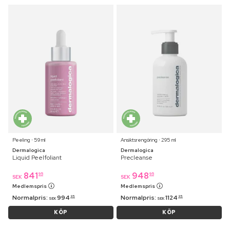
Peeling ⋅ 59 ml
Ansiktsrengöring ⋅ 295 ml
Dermalogica
Dermalogica
Liquid Peelfoliant
Precleanse
841
948
95
95
SEK
SEK
Medlemspris
Medlemspris
Normalpris:
994
Normalpris:
1124
95
95
SEK
SEK
KÖP
KÖP