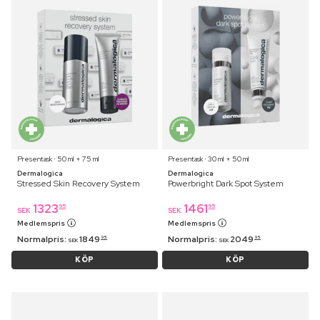
Presentask ⋅ 50 ml + 75 ml
Presentask ⋅ 30 ml + 50 ml
Dermalogica
Dermalogica
Stressed Skin Recovery System
Powerbright Dark Spot System
1323
1461
95
95
SEK
SEK
Medlemspris
Medlemspris
Normalpris:
1849
Normalpris:
2049
95
95
SEK
SEK
KÖP
KÖP