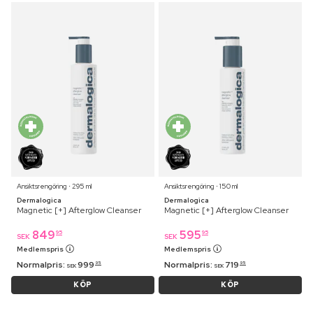
Ansiktsrengöring ⋅ 295 ml
Ansiktsrengöring ⋅ 150 ml
Dermalogica
Dermalogica
Magnetic [+] Afterglow Cleanser
Magnetic [+] Afterglow Cleanser
849
595
95
95
SEK
SEK
Medlemspris
Medlemspris
Normalpris:
999
Normalpris:
719
95
95
SEK
SEK
KÖP
KÖP