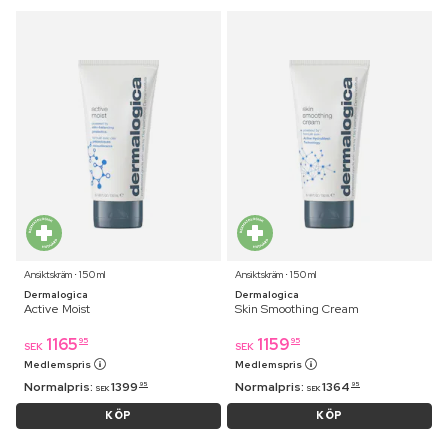
Ansiktskräm ⋅ 150 ml
Ansiktskräm ⋅ 150 ml
Dermalogica
Dermalogica
Active Moist
Skin Smoothing Cream
1165
1159
95
95
SEK
SEK
Medlemspris
Medlemspris
Normalpris:
1399
Normalpris:
1364
95
95
SEK
SEK
KÖP
KÖP