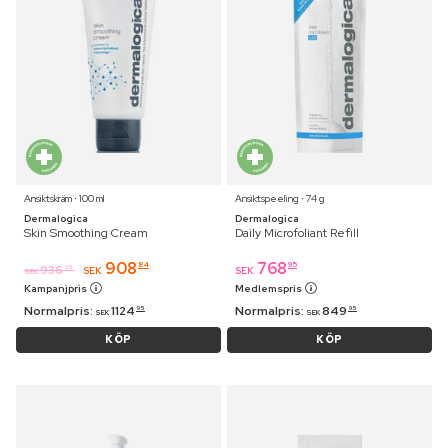
Ansiktskräm ⋅ 100 ml
Ansiktspeeling ⋅ 74 g
Dermalogica
Dermalogica
Skin Smoothing Cream
Daily Microfoliant Refill
908
768
84
95
936
95
SEK
SEK
SEK
Kampanjpris
Medlemspris
Normalpris:
1124
Normalpris:
849
95
95
SEK
SEK
KÖP
KÖP