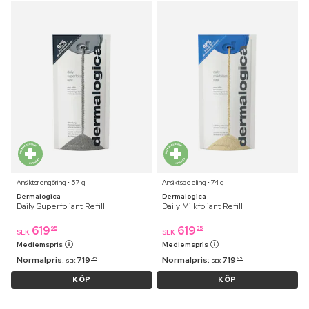
Ansiktsrengöring ⋅ 57 g
Ansiktspeeling ⋅ 74 g
Dermalogica
Dermalogica
Daily Superfoliant Refill
Daily Milkfoliant Refill
619
619
95
95
SEK
SEK
Medlemspris
Medlemspris
Normalpris:
719
Normalpris:
719
95
95
SEK
SEK
KÖP
KÖP