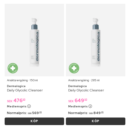
Ansiktsrengöring ⋅ 150 ml
Ansiktsrengöring ⋅ 295 ml
Dermalogica
Dermalogica
Daily Glycolic Cleanser
Daily Glycolic Cleanser
476
649
95
95
SEK
SEK
Medlemspris
Medlemspris
Normalpris:
569
Normalpris:
849
95
95
SEK
SEK
KÖP
KÖP