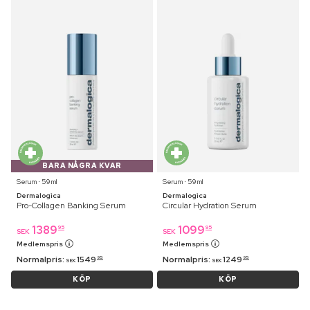
BARA NÅGRA KVAR
Serum ⋅ 59 ml
Serum ⋅ 59 ml
Dermalogica
Dermalogica
Pro-Collagen Banking Serum
Circular Hydration Serum
1389
1099
95
95
SEK
SEK
Medlemspris
Medlemspris
Normalpris:
1549
Normalpris:
1249
95
95
SEK
SEK
KÖP
KÖP