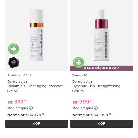
BARA NÅGRA KVAR
Ansiktskräm ⋅ 15 ml
Serum ⋅ 30 ml
Dermalogica
Dermalogica
Biolumin-C Heat Aging Protector
Dynamic Skin Strenghtening
SPF50
Serum
339
999
95
95
SEK
SEK
Medlemspris
Medlemspris
Normalpris:
379
Normalpris:
1099
95
95
SEK
SEK
KÖP
KÖP