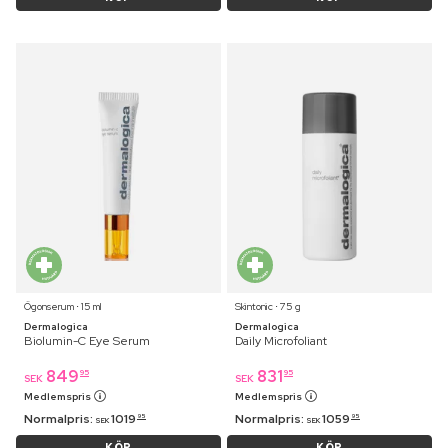
Ögonserum ⋅ 15 ml
Skintonic ⋅ 75 g
Dermalogica
Dermalogica
Biolumin-C Eye Serum
Daily Microfoliant
849
831
95
95
SEK
SEK
Medlemspris
Medlemspris
Normalpris:
1019
Normalpris:
1059
95
95
SEK
SEK
KÖP
KÖP