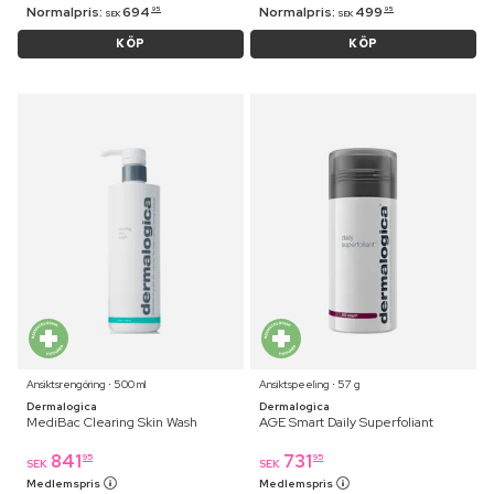
Normalpris:
694
Normalpris:
499
95
95
SEK
SEK
KÖP
KÖP
Ansiktsrengöring ⋅ 500 ml
Ansiktspeeling ⋅ 57 g
Dermalogica
Dermalogica
MediBac Clearing Skin Wash
AGE Smart Daily Superfoliant
841
731
95
95
SEK
SEK
Medlemspris
Medlemspris