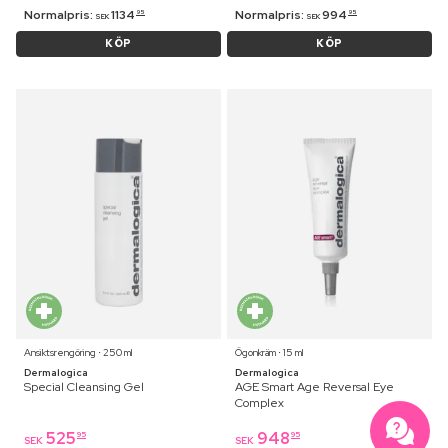
Normalpris:
1134
Normalpris:
994
95
95
SEK
SEK
KÖP
KÖP
Ansiktsrengöring ⋅ 250 ml
Ögonkräm ⋅ 15 ml
Dermalogica
Dermalogica
Special Cleansing Gel
AGE Smart Age Reversal Eye
Complex
525
948
95
95
SEK
SEK