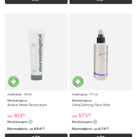
Ansiktskräm ⋅ 50 ml
Ansiktsspray ⋅ 177 ml
Dermalogica
Dermalogica
Active Moist Facecream
UltraCalming Face Mist
613
573
95
95
SEK
SEK
Medlemspris
Medlemspris
Normalpris:
694
Normalpris:
674
95
95
SEK
SEK