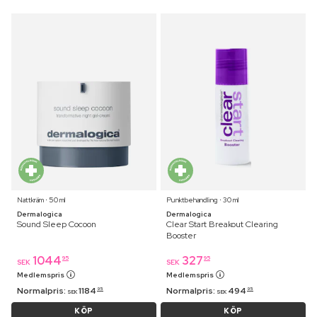
Nattkräm ⋅ 50 ml
Punktbehandling ⋅ 30 ml
Dermalogica
Dermalogica
Sound Sleep Cocoon
Clear Start Breakout Clearing
Booster
1044
327
95
95
SEK
SEK
Medlemspris
Medlemspris
Normalpris:
1184
Normalpris:
494
95
95
SEK
SEK
KÖP
KÖP