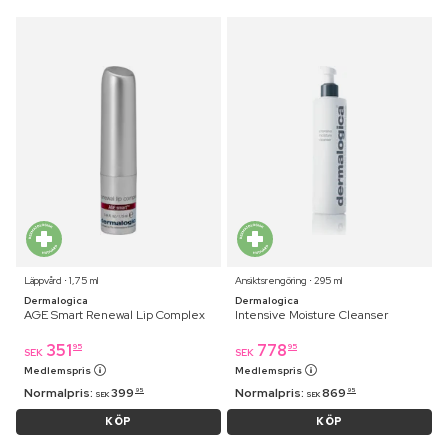
Läppvård ⋅ 1,75 ml
Ansiktsrengöring ⋅ 295 ml
Dermalogica
Dermalogica
AGE Smart Renewal Lip Complex
Intensive Moisture Cleanser
351
778
95
95
SEK
SEK
Medlemspris
Medlemspris
Normalpris:
399
Normalpris:
869
95
95
SEK
SEK
KÖP
KÖP