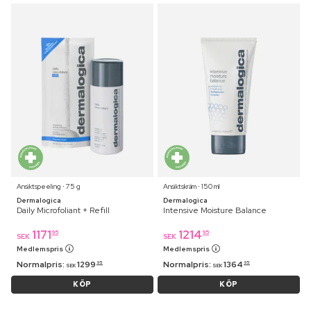
Ansiktspeeling ⋅ 75 g
Ansiktskräm ⋅ 150 ml
Dermalogica
Dermalogica
Daily Microfoliant + Refill
Intensive Moisture Balance
1171
1214
95
95
SEK
SEK
Medlemspris
Medlemspris
Normalpris:
1299
Normalpris:
1364
95
95
SEK
SEK
KÖP
KÖP