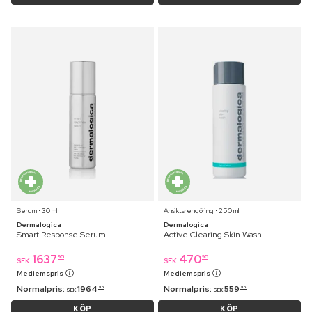
Serum ⋅ 30 ml
Ansiktsrengöring ⋅ 250 ml
Dermalogica
Dermalogica
Smart Response Serum
Active Clearing Skin Wash
1637
470
95
95
SEK
SEK
Medlemspris
Medlemspris
Normalpris:
1964
Normalpris:
559
95
95
SEK
SEK
KÖP
KÖP