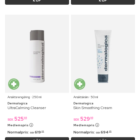
KÖP
KÖP
Ansiktsrengöring ⋅ 250 ml
Ansiktskräm ⋅ 50 ml
Dermalogica
Dermalogica
UltraCalming Cleanser
Skin Smoothing Cream
525
529
95
95
SEK
SEK
Medlemspris
Medlemspris
Normalpris:
619
Normalpris:
694
95
95
SEK
SEK