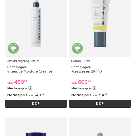
Ansiktsrengöring ⋅ 150 ml
Solkräm ⋅ 30 ml
Dermalogica
Dermalogica
Intensive Moisture Cleanser
Porescreen SPF40
450
609
95
95
SEK
SEK
Medlemspris
Medlemspris
Normalpris:
549
Normalpris:
714
95
95
SEK
SEK
KÖP
KÖP