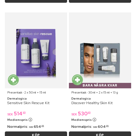
BARA NÅGRA KVAR
Presentask ⋅ 2 x 50 ml + 15 ml
Presentask ⋅ 30 ml + 2 x 15 ml + 13 g
Dermalogica
Dermalogica
Sensitive Skin Rescue Kit
Discover Healthy Skin Kit
514
530
95
95
SEK
SEK
Medlemspris
Medlemspris
Normalpris:
654
Normalpris:
604
95
95
SEK
SEK
KÖP
KÖP