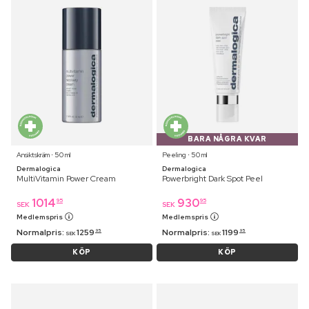
BARA NÅGRA KVAR
Ansiktskräm ⋅ 50 ml
Peeling ⋅ 50 ml
Dermalogica
Dermalogica
MultiVitamin Power Cream
Powerbright Dark Spot Peel
1014
930
95
95
SEK
SEK
Medlemspris
Medlemspris
Normalpris:
1259
Normalpris:
1199
95
95
SEK
SEK
KÖP
KÖP