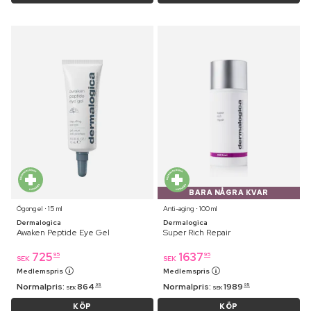
BARA NÅGRA KVAR
Ögongel ⋅ 15 ml
Anti-aging ⋅ 100 ml
Dermalogica
Dermalogica
Awaken Peptide Eye Gel
Super Rich Repair
725
1637
95
95
SEK
SEK
Medlemspris
Medlemspris
Normalpris:
864
Normalpris:
1989
95
95
SEK
SEK
KÖP
KÖP