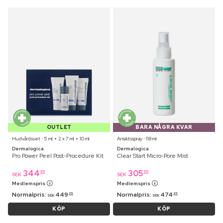
OUTLET
BARA NÅGRA KVAR
Hudvårdsset ⋅ 5 ml + 2 x 7 ml + 10 ml
Ansiktsspray ⋅ 118 ml
Dermalogica
Dermalogica
Pro Power Peel Post-Procedure Kit
Clear Start Micro-Pore Mist
344
305
95
95
SEK
SEK
Medlemspris
Medlemspris
Normalpris:
449
Normalpris:
474
95
95
SEK
SEK
KÖP
KÖP