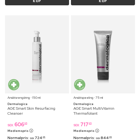
KÖP
KÖP
Ansiktsrengöring ⋅ 150 ml
Ansiktspeeling ⋅ 75 ml
Dermalogica
Dermalogica
AGE Smart Skin Resurfacing
AGE Smart MultiVitamin
Cleanser
Thermafoliant
606
717
95
95
SEK
SEK
Medlemspris
Medlemspris
Normalpris:
724
Normalpris:
844
95
95
SEK
SEK