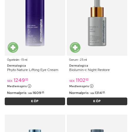
Ögonkräm ⋅ 15 ml
Serum ⋅ 25 ml
Dermalogica
Dermalogica
Phyto Nature Lifting Eye Cream
Biolumin-c Night Restore
1249
1102
95
95
SEK
SEK
Medlemspris
Medlemspris
Normalpris:
1609
Normalpris:
1314
95
95
SEK
SEK
KÖP
KÖP