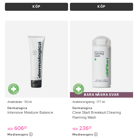
KÖP
KÖP
BARA NÅGRA KVAR
Ansiktskräm ⋅ 50 ml
Ansiktsrengöring ⋅ 177 ml
Dermalogica
Dermalogica
Intensive Moisture Balance
Clear Start Breakout Clearing
Foaming Wash
606
236
95
95
SEK
SEK
Medlemspris
Medlemspris