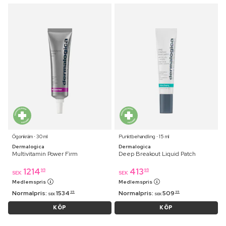
Ögonkräm ⋅ 30 ml
Punktbehandling ⋅ 15 ml
Dermalogica
Dermalogica
Multivitamin Power Firm
Deep Breakout Liquid Patch
1214
413
95
95
SEK
SEK
Medlemspris
Medlemspris
Normalpris:
1534
Normalpris:
509
95
95
SEK
SEK
KÖP
KÖP