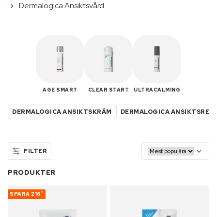
Dermalogica Ansiktsvård
AGE SMART
CLEAR START
ULTRACALMING
DERMALOGICA ANSIKTSKRÄM
DERMALOGICA ANSIKTSREN
FILTER
PRODUKTER
SPARA
216
11