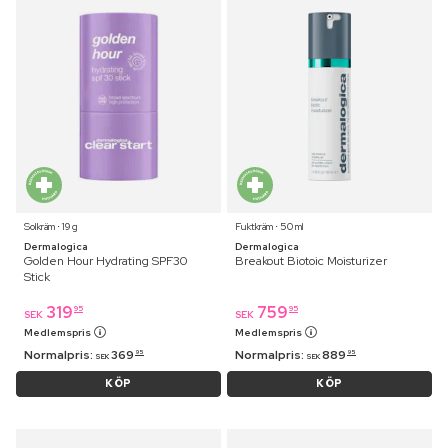
Solkräm ⋅ 19 g
Fuktkräm ⋅ 50 ml
Dermalogica
Dermalogica
Golden Hour Hydrating SPF30
Breakout Biotoic Moisturizer
Stick
319
759
95
95
SEK
SEK
Medlemspris
Medlemspris
Normalpris:
369
Normalpris:
889
95
95
SEK
SEK
KÖP
KÖP