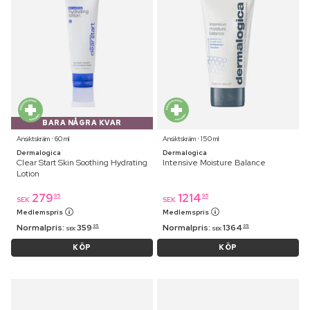
BARA NÅGRA KVAR
Ansiktskräm ⋅ 60 ml
Ansiktskräm ⋅ 150 ml
Dermalogica
Dermalogica
Clear Start Skin Soothing Hydrating
Intensive Moisture Balance
Lotion
279
1214
95
95
SEK
SEK
Medlemspris
Medlemspris
Normalpris:
359
Normalpris:
1364
95
95
SEK
SEK
KÖP
KÖP