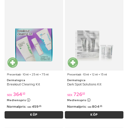
Presentask ⋅ 10 ml + 25 ml + 75 ml
Presentask ⋅ 10 ml + 12 ml + 15 ml
Dermalogica
Dermalogica
Breakout Clearing Kit
Dark Spot Solutions Kit
364
726
95
95
SEK
SEK
Medlemspris
Medlemspris
Normalpris:
459
Normalpris:
804
95
95
SEK
SEK
KÖP
KÖP