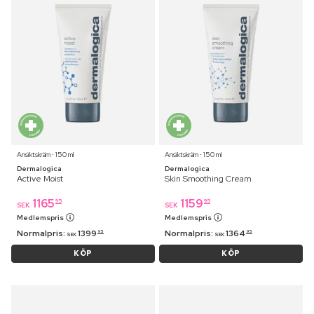
Ansiktskräm ⋅ 150 ml
Ansiktskräm ⋅ 150 ml
Dermalogica
Dermalogica
Active Moist
Skin Smoothing Cream
1165
1159
95
95
SEK
SEK
Medlemspris
Medlemspris
Normalpris:
1399
Normalpris:
1364
95
95
SEK
SEK
KÖP
KÖP