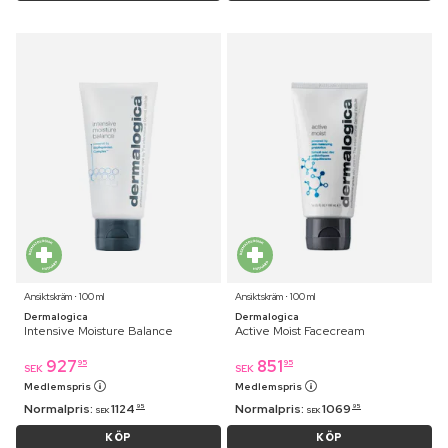
Ansiktskräm ⋅ 100 ml
Ansiktskräm ⋅ 100 ml
Dermalogica
Dermalogica
Intensive Moisture Balance
Active Moist Facecream
927
851
95
95
SEK
SEK
Medlemspris
Medlemspris
Normalpris:
1124
Normalpris:
1069
95
95
SEK
SEK
KÖP
KÖP