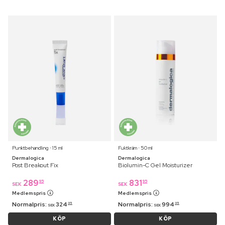
Punktbehandling ⋅ 15 ml
Fuktkräm ⋅ 50 ml
Dermalogica
Dermalogica
Post Breakout Fix
Biolumin-C Gel Moisturizer
289
831
95
95
SEK
SEK
Medlemspris
Medlemspris
Normalpris:
324
Normalpris:
994
95
95
SEK
SEK
KÖP
KÖP