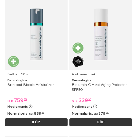
Fuktkräm ⋅ 50 ml
Ansiktskräm ⋅ 15 ml
Dermalogica
Dermalogica
Breakout Biotoic Moisturizer
Biolumin-C Heat Aging Protector
SPF50
759
339
95
95
SEK
SEK
Medlemspris
Medlemspris
Normalpris:
889
Normalpris:
379
95
95
SEK
SEK
KÖP
KÖP