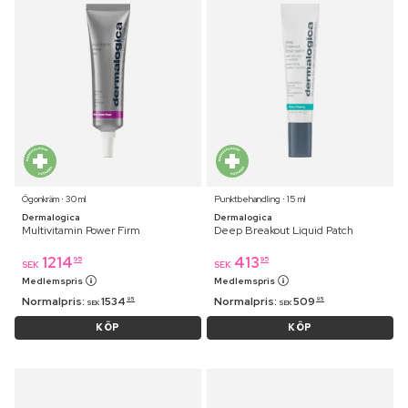
Ögonkräm ⋅ 30 ml
Punktbehandling ⋅ 15 ml
Dermalogica
Dermalogica
Multivitamin Power Firm
Deep Breakout Liquid Patch
1214
413
95
95
SEK
SEK
Medlemspris
Medlemspris
Normalpris:
1534
Normalpris:
509
95
95
SEK
SEK
KÖP
KÖP