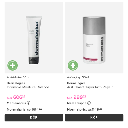
Ansiktskräm ⋅ 50 ml
Anti-aging ⋅ 50 ml
Dermalogica
Dermalogica
Intensive Moisture Balance
AGE Smart Super Rich Repair
606
999
95
95
SEK
SEK
Medlemspris
Medlemspris
Normalpris:
694
Normalpris:
1149
95
95
SEK
SEK
KÖP
KÖP