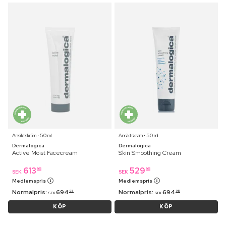
Ansiktskräm ⋅ 50 ml
Ansiktskräm ⋅ 50 ml
Dermalogica
Dermalogica
Active Moist Facecream
Skin Smoothing Cream
613
529
95
95
SEK
SEK
Medlemspris
Medlemspris
Normalpris:
694
Normalpris:
694
95
95
SEK
SEK
KÖP
KÖP