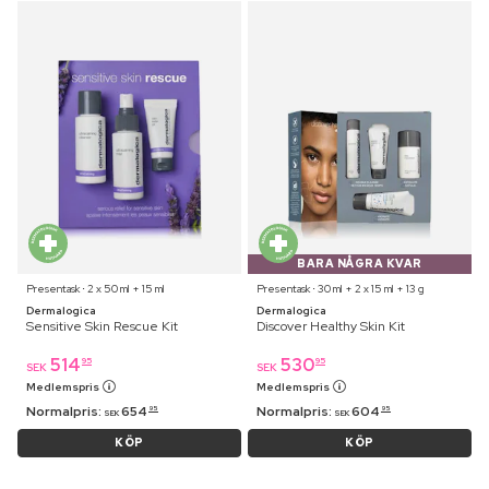
BARA NÅGRA KVAR
Presentask ⋅ 2 x 50 ml + 15 ml
Presentask ⋅ 30 ml + 2 x 15 ml + 13 g
Dermalogica
Dermalogica
Sensitive Skin Rescue Kit
Discover Healthy Skin Kit
514
530
95
95
SEK
SEK
Medlemspris
Medlemspris
Normalpris:
654
Normalpris:
604
95
95
SEK
SEK
KÖP
KÖP