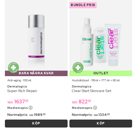
BUNDLE PRIS
BARA NÅGRA KVAR
OUTLET
Anti-aging ⋅ 100 ml
Hudvårdsset ⋅ 118 ml + 177 ml + 60 ml
Dermalogica
Dermalogica
Super Rich Repair
Clear Start Skincare Set
1637
822
95
95
SEK
SEK
Medlemspris
Medlemspris
Normalpris:
1989
Normalpris:
1334
95
95
SEK
SEK
KÖP
KÖP