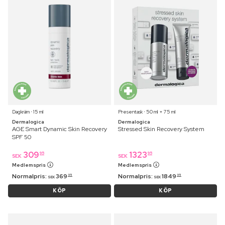
Dagkräm ⋅ 15 ml
Presentask ⋅ 50 ml + 75 ml
Dermalogica
Dermalogica
AGE Smart Dynamic Skin Recovery
Stressed Skin Recovery System
SPF 50
309
1323
95
95
SEK
SEK
Medlemspris
Medlemspris
Normalpris:
369
Normalpris:
1849
95
95
SEK
SEK
KÖP
KÖP