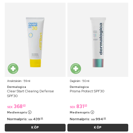
Ansiktskräm ⋅ 59 ml
Dagkräm ⋅ 50 ml
Dermalogica
Dermalogica
Clear Start Clearing Defense
Prisma Protect SPF30
SPF30
368
831
95
95
SEK
SEK
Medlemspris
Medlemspris
Normalpris:
439
Normalpris:
994
95
95
SEK
SEK
KÖP
KÖP