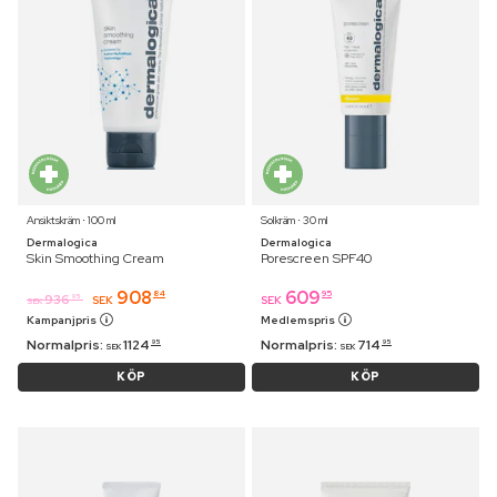
Ansiktskräm ⋅ 100 ml
Solkräm ⋅ 30 ml
Dermalogica
Dermalogica
Skin Smoothing Cream
Porescreen SPF40
908
609
84
95
936
95
SEK
SEK
SEK
Kampanjpris
Medlemspris
Normalpris:
1124
Normalpris:
714
95
95
SEK
SEK
KÖP
KÖP