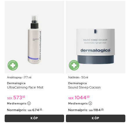
Ansiktsspray ⋅ 177 ml
Nattkräm ⋅ 50 ml
Dermalogica
Dermalogica
UltraCalming Face Mist
Sound Sleep Cocoon
573
1044
95
95
SEK
SEK
Medlemspris
Medlemspris
Normalpris:
674
Normalpris:
1184
95
95
SEK
SEK
KÖP
KÖP