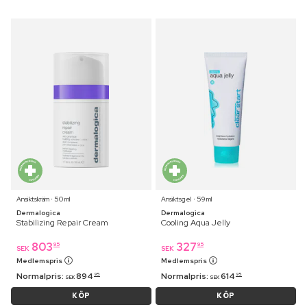
Ansiktskräm ⋅ 50 ml
Ansiktsgel ⋅ 59 ml
Dermalogica
Dermalogica
Stabilizing Repair Cream
Cooling Aqua Jelly
803
327
95
95
SEK
SEK
Medlemspris
Medlemspris
Normalpris:
894
Normalpris:
614
95
95
SEK
SEK
KÖP
KÖP