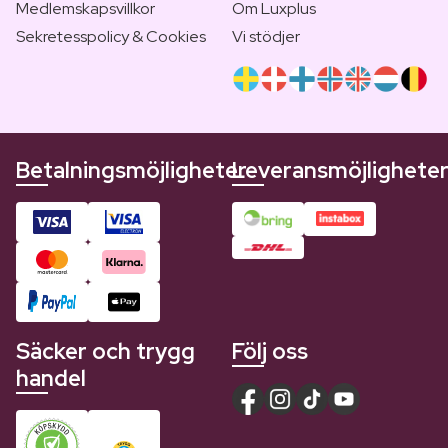
Medlemskapsvillkor
Om Luxplus
Sekretesspolicy & Cookies
Vi stödjer
Betalningsmöjligheter
Leveransmöjlighete
Säcker och trygg
Följ oss
handel