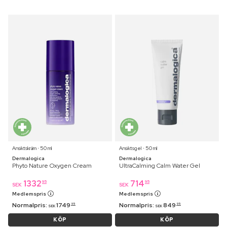
Ansiktskräm ⋅ 50 ml
Ansiktsgel ⋅ 50 ml
Dermalogica
Dermalogica
Phyto Nature Oxygen Cream
UltraCalming Calm Water Gel
1332
714
95
95
SEK
SEK
Medlemspris
Medlemspris
Normalpris:
1749
Normalpris:
849
95
95
SEK
SEK
KÖP
KÖP