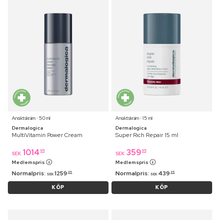
Ansiktskräm ⋅ 50 ml
Ansiktskräm ⋅ 15 ml
Dermalogica
Dermalogica
MultiVitamin Power Cream
Super Rich Repair 15 ml
1014
359
95
95
SEK
SEK
Medlemspris
Medlemspris
Normalpris:
1259
Normalpris:
439
95
95
SEK
SEK
KÖP
KÖP