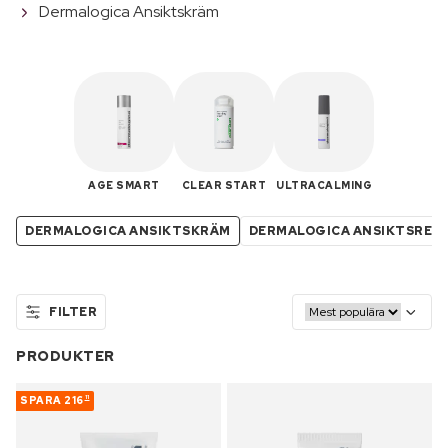
Dermalogica Ansiktskräm
AGE SMART
CLEAR START
ULTRACALMING
DERMALOGICA ANSIKTSKRÄM
DERMALOGICA ANSIKTSREN
FILTER
PRODUKTER
SPARA
216
11