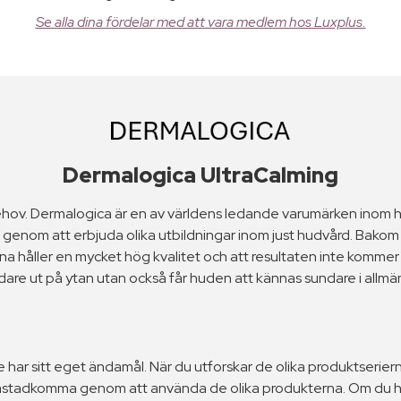
Se alla dina fördelar med att vara medlem hos Luxplus.
Dermalogica UltraCalming
 behov. Dermalogica är en av världens ledande varumärken inom 
hen genom att erbjuda olika utbildningar inom just hudvård. Bako
 håller en mycket hög kvalitet och att resultaten inte kommer a
are ut på ytan utan också får huden att kännas sundare i allm
e har sitt eget ändamål. När du utforskar de olika produktseriern
l åstadkomma genom att använda de olika produkterna. Om du ha