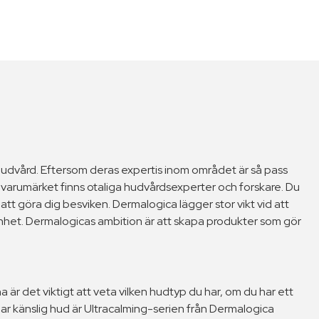
hudvård. Eftersom deras expertis inom området är så pass
m varumärket finns otaliga hudvårdsexperter och forskare. Du
tt göra dig besviken. Dermalogica lägger stor vikt vid att
änhet. Dermalogicas ambition är att skapa produkter som gör
a är det viktigt att veta vilken hudtyp du har, om du har ett
r känslig hud är Ultracalming-serien från Dermalogica