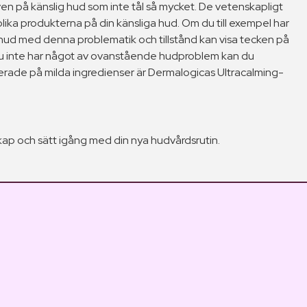
ven på känslig hud som inte tål så mycket. De vetenskapligt
lika produkterna på din känsliga hud. Om du till exempel har
hud med denna problematik och tillstånd kan visa tecken på
m du inte har något av ovanstående hudproblem kan du
aserade på milda ingredienser är Dermalogicas Ultracalming-
kap och sätt igång med din nya hudvårdsrutin.