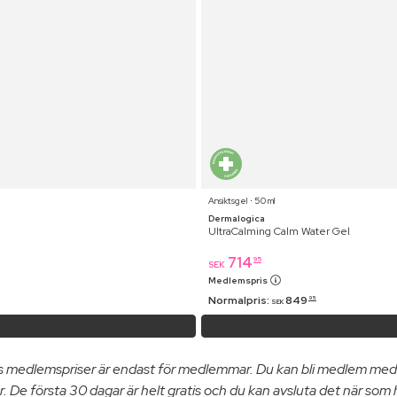
Ansiktsgel ⋅ 50 ml
Dermalogica
UltraCalming Calm Water Gel
714
95
SEK
Medlemspris
Normalpris:
849
95
SEK
us medlemspriser är endast för medlemmar. Du kan bli medlem med
. De första 30 dagar är helt gratis och du kan avsluta det när som 