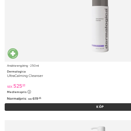
Ansiktsrengöring ⋅ 250 ml
Dermalogica
UltraCalming Cleanser
525
95
SEK
Medlemspris
Normalpris:
619
95
SEK
KÖP