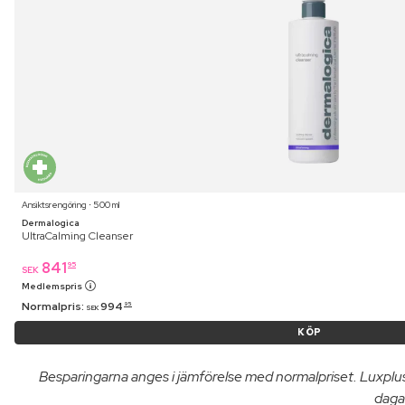
Ansiktsrengöring ⋅ 500 ml
Dermalogica
UltraCalming Cleanser
841
95
SEK
Medlemspris
Normalpris:
994
95
SEK
KÖP
Besparingarna anges i jämförelse med normalpriset. Luxpl
dagar