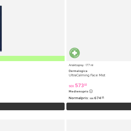
Ansiktsspray ⋅ 177 ml
Dermalogica
UltraCalming Face Mist
573
95
SEK
Medlemspris
Normalpris:
674
95
SEK