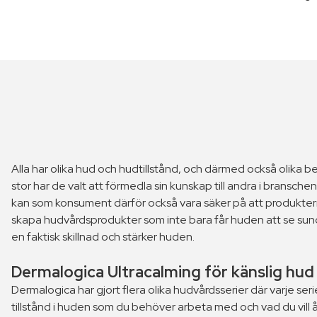
Alla har olika hud och hudtillstånd, och därmed också olika
stor har de valt att förmedla sin kunskap till andra i bransc
kan som konsument därför också vara säker på att produkterna
skapa hudvårdsprodukter som inte bara får huden att se sund
en faktisk skillnad och stärker huden.
Dermalogica Ultracalming för känslig hud
Dermalogica har gjort flera olika hudvårdsserier där varje seri
tillstånd i huden som du behöver arbeta med och vad du vil