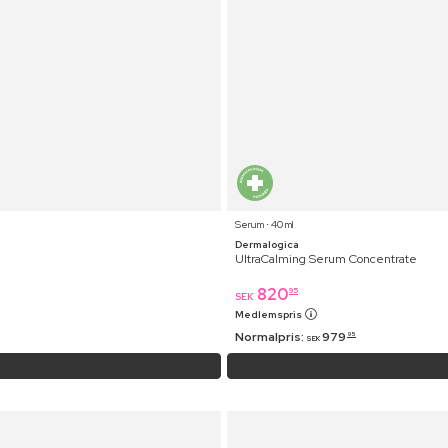
Serum ⋅ 40 ml
Dermalogica
UltraCalming Serum Concentrate
820
95
SEK
Medlemspris
Normalpris:
979
95
SEK