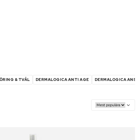
ÖRING & TVÅL
DERMALOGICA ANTI AGE
DERMALOGICA ANSI