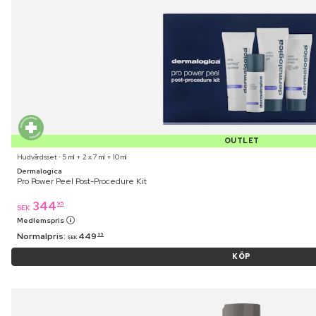
OUTLET
Hudvårdsset ⋅ 5 ml + 2 x 7 ml + 10 ml
Dermalogica
Pro Power Peel Post-Procedure Kit
344
95
SEK
Medlemspris
Normalpris:
449
95
SEK
KÖP