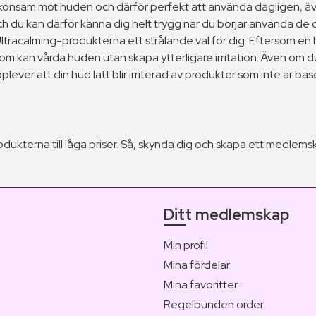
gt skonsam mot huden och därför perfekt att använda dagligen, ä
ch du kan därför känna dig helt trygg när du börjar använda de o
racalming-produkterna ett strålande val för dig. Eftersom en 
som kan vårda huden utan skapa ytterligare irritation. Även o
ever att din hud lätt blir irriterad av produkter som inte är b
dukterna till låga priser. Så, skynda dig och skapa ett medlems
Ditt medlemskap
Min profil
Mina fördelar
Mina favoritter
Regelbunden order