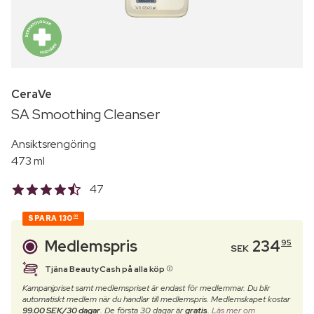
CeraVe
SA Smoothing Cleanser
Ansiktsrengöring
473 ml
47
SPARA
130
00
Medlemspris
234
95
SEK
Tjäna BeautyCash på alla köp
Kampanjpriset samt medlemspriset är endast för medlemmar. Du blir
automatiskt medlem när du handlar till medlemspris. Medlemskapet kostar
99.00 SEK/30 dagar
. De första 30 dagar är
gratis
.
Läs mer om