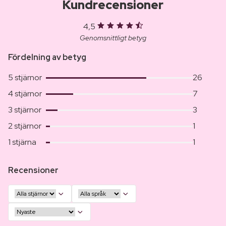
Kundrecensioner
4,5
Genomsnittligt betyg
Fördelning av betyg
5 stjärnor
26
4 stjärnor
7
3 stjärnor
3
2 stjärnor
1
1 stjärna
1
Recensioner