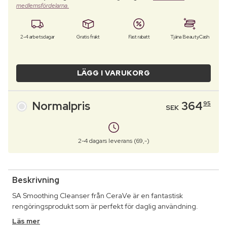
medlemsfördelarna.
2-4 arbetsdagar
Gratis frakt
Fast rabatt
Tjäna BeautyCash
LÄGG I VARUKORG
Normalpris
364
95
SEK
2-4 dagars leverans (69,-)
Beskrivning
SA Smoothing Cleanser från CeraVe är en fantastisk
rengöringsprodukt som är perfekt för daglig användning.
Läs mer