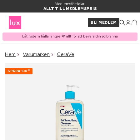
Medlemsfördelar:
ALLT TILL MEDLEMSPRIS
BLI MEDLEM
Låt lystern hålla längre 🤎 allt för att bevara din solbränna
×
Hem
Varumärken
CeraVe
PRODUKT I VARUKORGEN
Ofta köpt tillsammans med
SPARA
130
00