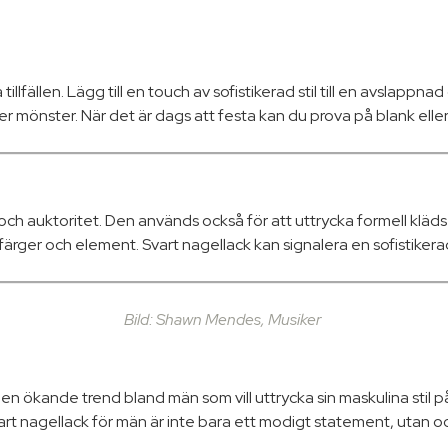
illfällen. Lägg till en touch av sofistikerad stil till en avslappna
mönster. När det är dags att festa kan du prova på blank eller te
ch auktoritet. Den används också för att uttrycka formell kläds
er och element. Svart nagellack kan signalera en sofistikerad oc
Bild: Shawn Mendes, Musiker
vit en ökande trend bland män som vill uttrycka sin maskulina sti
art nagellack för män är inte bara ett modigt statement, utan ocks