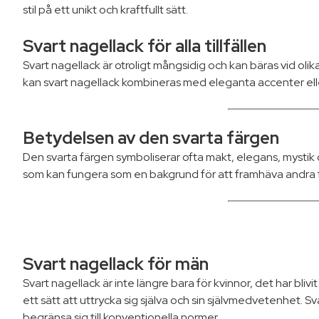
stil på ett unikt och kraftfullt sätt.
Svart nagellack för alla tillfällen
Svart nagellack är otroligt mångsidig och kan bäras vid olika t
kan svart nagellack kombineras med eleganta accenter eller 
Betydelsen av den svarta färgen
Den svarta färgen symboliserar ofta makt, elegans, mystik o
som kan fungera som en bakgrund för att framhäva andra färg
Svart nagellack för män
Svart nagellack är inte längre bara för kvinnor, det har bli
ett sätt att uttrycka sig själva och sin självmedvetenhet. Sv
begränsa sig till konventionella normer.