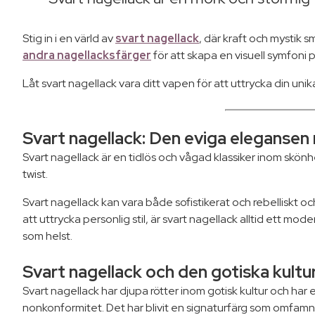
Stig in i en värld av
svart nagellack
, där kraft och mystik 
andra nagellacksfärger
för att skapa en visuell symfoni 
Låt svart nagellack vara ditt vapen för att uttrycka din uni
Svart nagellack: Den eviga elegansen
Svart nagellack är en tidlös och vågad klassiker inom skönh
twist.
Svart nagellack kan vara både sofistikerat och rebelliskt och 
att uttrycka personlig stil, är svart nagellack alltid ett 
som helst.
Svart nagellack och den gotiska kult
Svart nagellack har djupa rötter inom gotisk kultur och har
nonkonformitet. Det har blivit en signaturfärg som omfamna