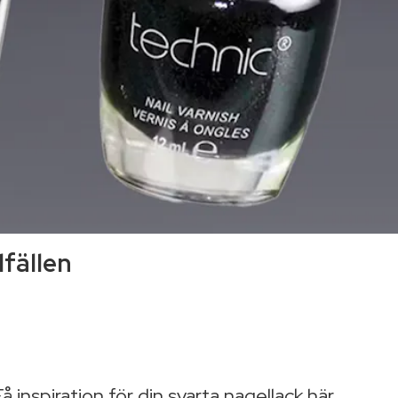
lfällen
 inspiration för din svarta nagellack här.