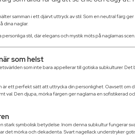
smälter samman i ett djärvt uttryck av stil. Som en neutral färg 
på dina naglar.
ka personliga stil, där elegans och mystik möts på naglarnas scen
 när som helst
etsvärlden som inte bara appellerar till gotiska subkulturer. De
är ett perfekt sätt att uttrycka din personlighet. Oavsett om det ä
modernt val. Den djupa, mörka färgen ger naglarna en sofistikerad
uren
 en stark symbolisk betydelse. Inom denna subkultur fungerar svar
r det mörka och dekadenta. Svart nagellack understryker gotisk 