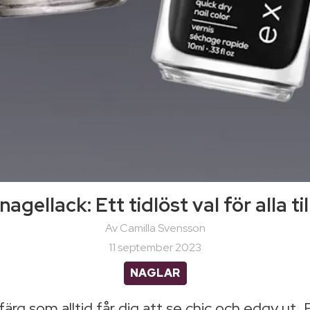
nagellack: Ett tidlöst val för alla til
Av Camilla Svensson
11 september 2023
NAGLAR
rg som alltid får dig att se chic och edgy ut. Få