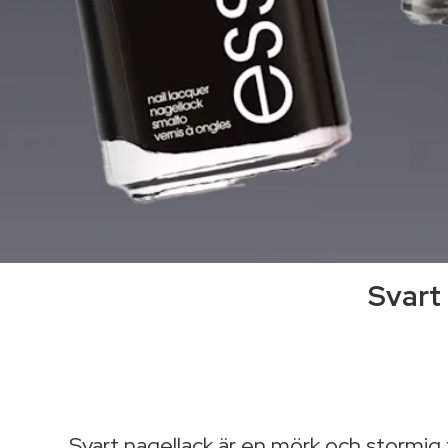
Svart 
Svart nagellack är en mörk och stormig fä