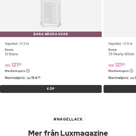
BARA NÅGRA KVAR
Nagellack ⋅ 13,5 ml
Nagellack ⋅ 13,5 ml
Essie
Essie
10 Blanc
79 Pearly White
121
121
95
95
SEK
SEK
Medlemspris
Medlemspris
Normalpris:
154
Normalpris:
95
SEK
SEK
KÖP
#NAGELLACK
Mer från Luxmagazine