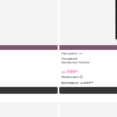
Makeuppalett ⋅ 1 st
Youngblood
Weekender Palette
596
95
SEK
Medlemspris
Normalpris:
849
95
SEK