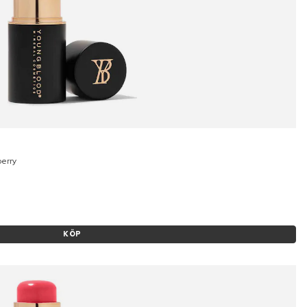
berry
KÖP