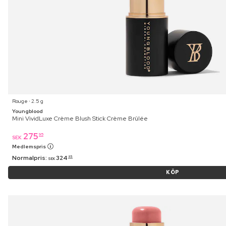
Rouge ⋅ 2.5 g
Youngblood
Mini VividLuxe Crème Blush Stick Crème Brûlée
275
95
SEK
Medlemspris
Normalpris:
324
95
SEK
KÖP