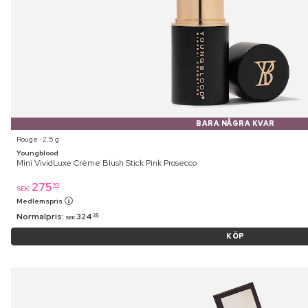
BARA NÅGRA KVAR
Rouge ⋅ 2.5 g
Youngblood
Mini VividLuxe Crème Blush Stick Pink Prosecco
275
95
SEK
Medlemspris
Normalpris:
324
95
SEK
KÖP