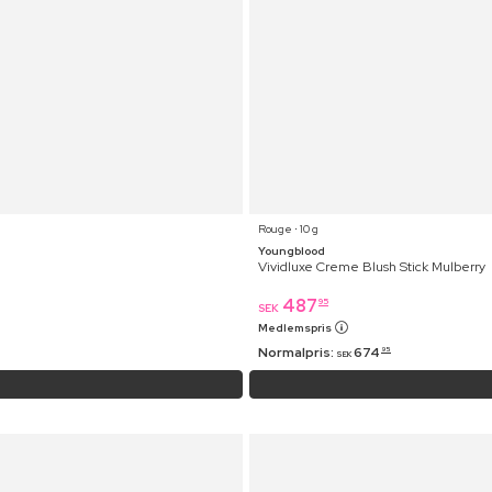
Rouge ⋅ 10 g
Youngblood
Vividluxe Creme Blush Stick Mulberry
487
95
SEK
Medlemspris
Normalpris:
674
95
SEK