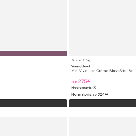
Rouge ⋅ 2.5 g
Youngblood
Mini VividLuxe Crème Blush Stick Belli
275
95
SEK
Medlemspris
Normalpris:
324
95
SEK