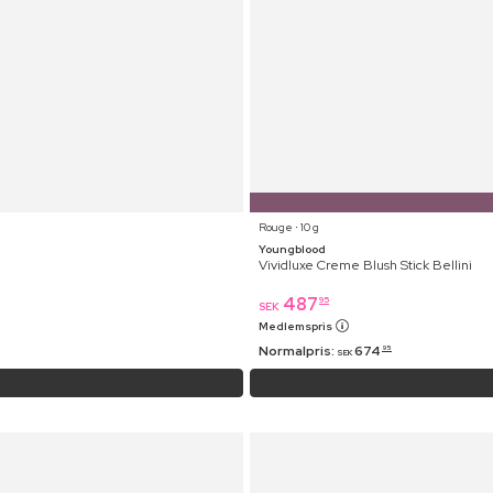
Rouge ⋅ 10 g
Youngblood
Vividluxe Creme Blush Stick Bellini
487
95
SEK
Medlemspris
Normalpris:
674
95
SEK