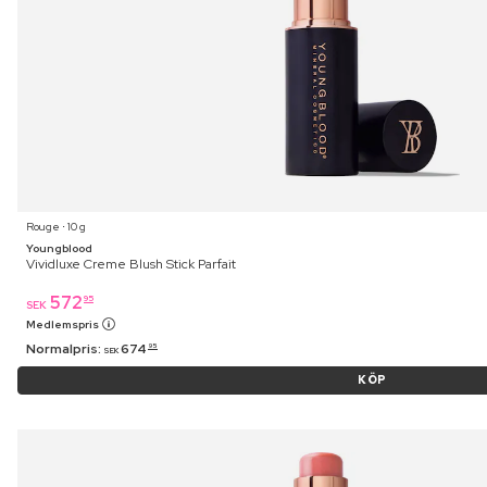
Rouge ⋅ 10 g
Youngblood
Vividluxe Creme Blush Stick Parfait
572
95
SEK
Medlemspris
Normalpris:
674
95
SEK
KÖP