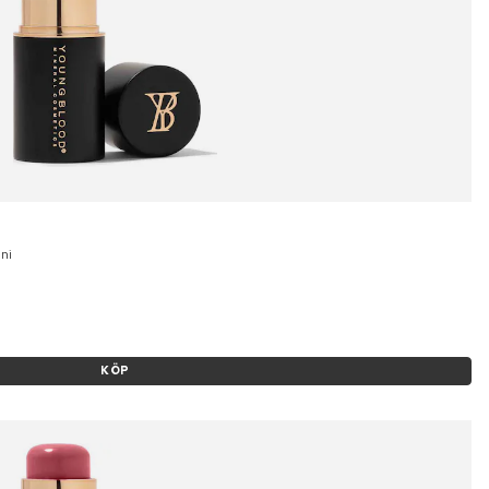
ni
KÖP