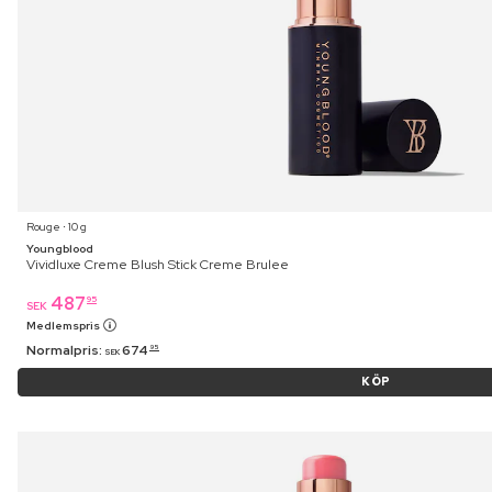
Rouge ⋅ 10 g
Youngblood
Vividluxe Creme Blush Stick Creme Brulee
487
95
SEK
Medlemspris
Normalpris:
674
95
SEK
KÖP