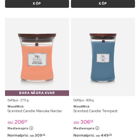
KÖP
KÖP
BARA NÅGRA KVAR
Doftljus ⋅ 275 g
Doftljus ⋅ 609 g
WoodWick
WoodWick
Scented Candle Manuka Nectar
Scented Candle Tempest
206
306
95
95
SEK
SEK
Medlemspris
Medlemspris
Normalpris:
309
Normalpris:
449
95
95
SEK
SEK