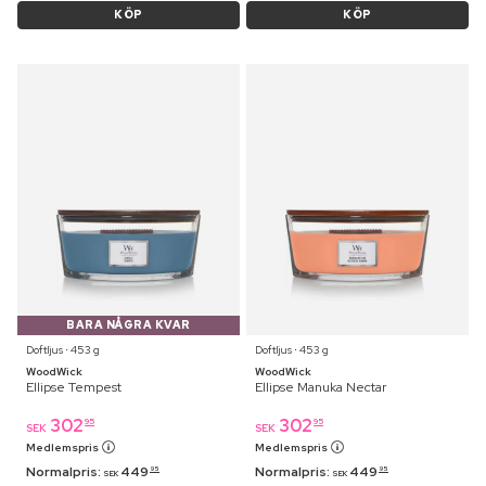
KÖP
KÖP
BARA NÅGRA KVAR
Doftljus ⋅ 453 g
Doftljus ⋅ 453 g
WoodWick
WoodWick
Ellipse Tempest
Ellipse Manuka Nectar
302
302
95
95
SEK
SEK
Medlemspris
Medlemspris
Normalpris:
449
Normalpris:
449
95
95
SEK
SEK