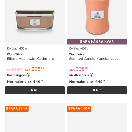
BARA NÅGRA KVAR
Doftljus ⋅ 453 g
Doftljus ⋅ 609 g
WoodWick
WoodWick
Ellipse Hearthwick Cashmere
Scented Candle Manuka Nectar
295
338
80
95
304
95
SEK
SEK
SEK
Kampanjpris
Medlemspris
Normalpris:
449
Normalpris:
449
95
95
SEK
SEK
KÖP
KÖP
SPARA
154
SPARA
140
15
57