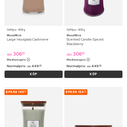
Doftljus ⋅ 609 g
Doftljus ⋅ 609 g
WoodWick
WoodWick
Large Hourglass Cashmere
Scented Candle Spiced
Blackberry
306
306
95
95
SEK
SEK
Medlemspris
Medlemspris
Normalpris:
449
Normalpris:
449
95
95
SEK
SEK
KÖP
KÖP
SPARA
149
SPARA
154
30
15