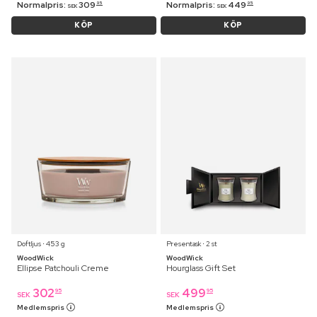
Normalpris:
309
Normalpris:
449
95
95
SEK
SEK
KÖP
KÖP
Doftljus ⋅ 453 g
Presentask ⋅ 2 st
WoodWick
WoodWick
Ellipse Patchouli Creme
Hourglass Gift Set
302
499
95
95
SEK
SEK
Medlemspris
Medlemspris