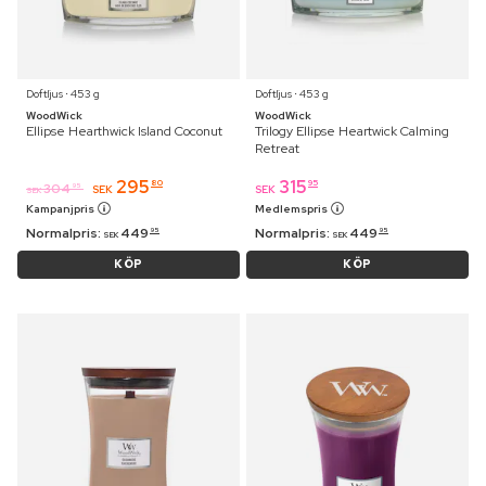
Doftljus ⋅ 453 g
Doftljus ⋅ 453 g
WoodWick
WoodWick
Ellipse Hearthwick Island Coconut
Trilogy Ellipse Heartwick Calming
Retreat
295
315
80
95
304
95
SEK
SEK
SEK
Kampanjpris
Medlemspris
Normalpris:
449
Normalpris:
449
95
95
SEK
SEK
KÖP
KÖP