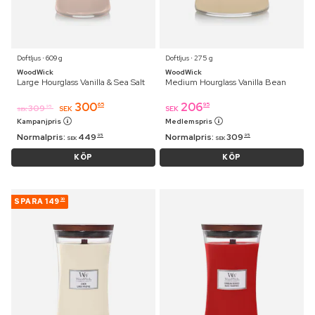
Doftljus ⋅ 609 g
Doftljus ⋅ 275 g
WoodWick
WoodWick
Large Hourglass Vanilla & Sea Salt
Medium Hourglass Vanilla Bean
300
206
65
95
309
95
SEK
SEK
SEK
Kampanjpris
Medlemspris
Normalpris:
449
Normalpris:
309
95
95
SEK
SEK
KÖP
KÖP
SPARA
149
30