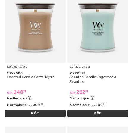
Doftljus ⋅ 275 g
Doftljus ⋅ 275 g
WoodWick
WoodWick
Scented Candle Santal Myrrh
Scented Candle Sagewood &
Seaglass
248
262
95
95
SEK
SEK
Medlemspris
Medlemspris
Normalpris:
309
Normalpris:
309
95
95
SEK
SEK
KÖP
KÖP