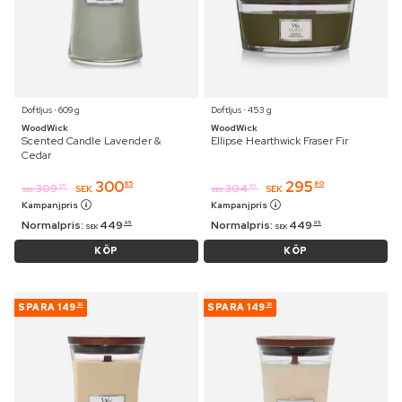
Doftljus ⋅ 609 g
Doftljus ⋅ 453 g
WoodWick
WoodWick
Scented Candle Lavender &
Ellipse Hearthwick Fraser Fir
Cedar
300
295
65
80
309
304
95
95
SEK
SEK
SEK
SEK
Kampanjpris
Kampanjpris
Normalpris:
449
Normalpris:
449
95
95
SEK
SEK
KÖP
KÖP
SPARA
149
SPARA
149
30
30