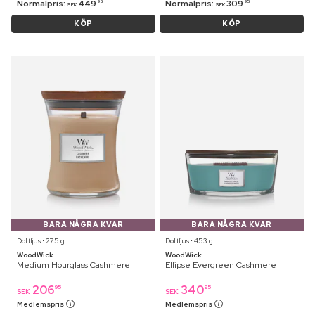
Normalpris:
449
Normalpris:
309
95
95
SEK
SEK
KÖP
KÖP
BARA NÅGRA KVAR
BARA NÅGRA KVAR
Doftljus ⋅ 275 g
Doftljus ⋅ 453 g
WoodWick
WoodWick
Medium Hourglass Cashmere
Ellipse Evergreen Cashmere
206
340
95
95
SEK
SEK
Medlemspris
Medlemspris