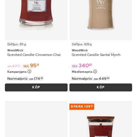
Doftljus ⋅ 85 g
Doftljus ⋅ 609 g
WoodWick
WoodWick
Scented Candle Cinnamon Chai
Scented Candle Santal Myrrh
95
340
01
95
97
95
SEK
SEK
SEK
Kampanjpris
Medlemspris
Normalpris:
174
Normalpris:
449
95
95
SEK
SEK
KÖP
KÖP
SPARA
149
30