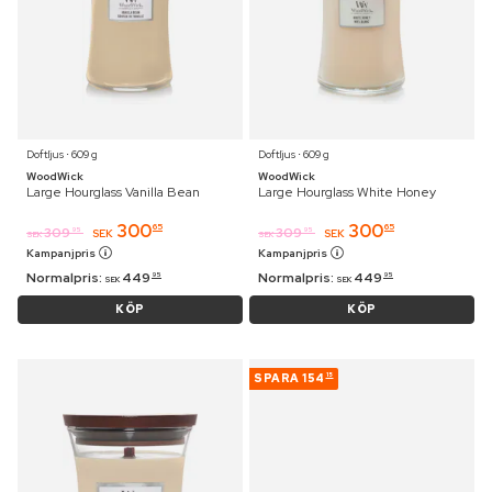
Doftljus ⋅ 609 g
Doftljus ⋅ 609 g
WoodWick
WoodWick
Large Hourglass Vanilla Bean
Large Hourglass White Honey
300
300
65
65
309
309
95
95
SEK
SEK
SEK
SEK
Kampanjpris
Kampanjpris
Normalpris:
449
Normalpris:
449
95
95
SEK
SEK
KÖP
KÖP
SPARA
154
15