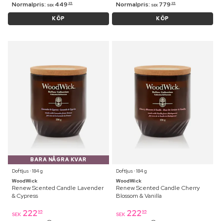
Normalpris:
449
Normalpris:
779
95
95
SEK
SEK
KÖP
KÖP
BARA NÅGRA KVAR
Doftljus ⋅ 184 g
Doftljus ⋅ 184 g
WoodWick
WoodWick
Renew Scented Candle Lavender
Renew Scented Candle Cherry
& Cypress
Blossom & Vanilla
222
222
95
95
SEK
SEK