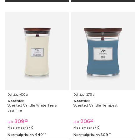
Doftljus ⋅ 609 g
Doftljus ⋅ 275 g
WoodWick
WoodWick
Scented Candle White Tea &
Scented Candle Tempest
Jasmine
309
206
95
95
SEK
SEK
Medlemspris
Medlemspris
Normalpris:
449
Normalpris:
309
95
95
SEK
SEK