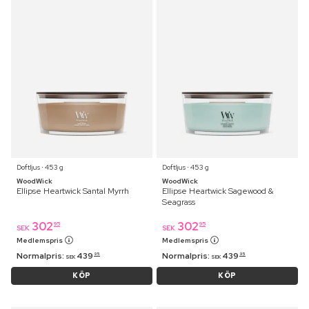
Doftljus ⋅ 453 g
Doftljus ⋅ 453 g
WoodWick
WoodWick
Ellipse Heartwick Santal Myrrh
Ellipse Heartwick Sagewood &
Seagrass
302
302
95
95
SEK
SEK
Medlemspris
Medlemspris
Normalpris:
439
Normalpris:
439
95
95
SEK
SEK
KÖP
KÖP