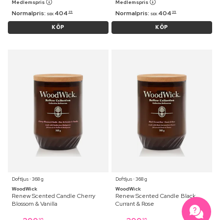
Medlemspris
Medlemspris
Normalpris:
404
Normalpris:
404
95
95
SEK
SEK
KÖP
KÖP
Doftljus ⋅ 368 g
Doftljus ⋅ 368 g
WoodWick
WoodWick
Renew Scented Candle Cherry
Renew Scented Candle Black
Blossom & Vanilla
Currant & Rose
95
95