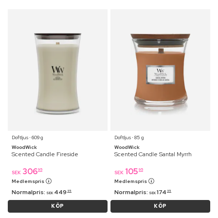
Doftljus ⋅ 609 g
Doftljus ⋅ 85 g
WoodWick
WoodWick
Scented Candle Fireside
Scented Candle Santal Myrrh
306
105
95
95
SEK
SEK
Medlemspris
Medlemspris
Normalpris:
449
Normalpris:
174
95
95
SEK
SEK
KÖP
KÖP