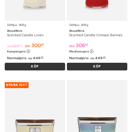
Doftljus ⋅ 609 g
Doftljus ⋅ 609 g
WoodWick
WoodWick
Scented Candle Linen
Scented Candle Crimson Berries
300
306
65
95
309
95
SEK
SEK
SEK
Kampanjpris
Medlemspris
Normalpris:
449
Normalpris:
449
95
95
SEK
SEK
KÖP
KÖP
SPARA
154
15