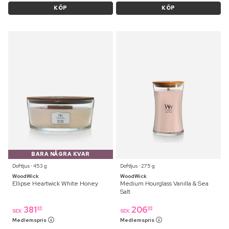
KÖP
KÖP
BARA NÅGRA KVAR
Doftljus ⋅ 453 g
Doftljus ⋅ 275 g
WoodWick
WoodWick
Ellipse Heartwick White Honey
Medium Hourglass Vanilla & Sea
Salt
381
206
95
95
SEK
SEK
Medlemspris
Medlemspris