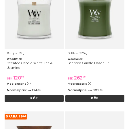
Doftljus ⋅ 85 g
Doftljus ⋅ 275 g
WoodWick
WoodWick
Scented Candle White Tea &
Scented Candle Fraser Fir
Jasmine
120
262
95
95
SEK
SEK
Medlemspris
Medlemspris
Normalpris:
174
Normalpris:
309
95
95
SEK
SEK
KÖP
KÖP
SPARA
79
94