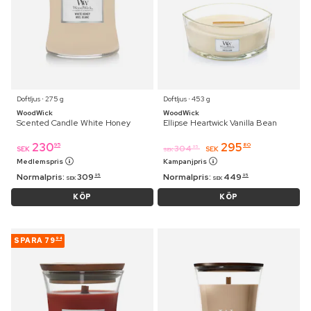
Doftljus ⋅ 275 g
Doftljus ⋅ 453 g
WoodWick
WoodWick
Scented Candle White Honey
Ellipse Heartwick Vanilla Bean
230
295
95
80
304
95
SEK
SEK
SEK
Medlemspris
Kampanjpris
Normalpris:
309
Normalpris:
449
95
95
SEK
SEK
KÖP
KÖP
SPARA
79
94