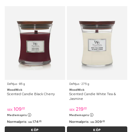
Doftljus ⋅ 85 g
Doftljus ⋅ 275 g
WoodWick
WoodWick
Scented Candle Black Cherry
Scented Candle White Tea &
Jasmine
109
219
95
95
SEK
SEK
Medlemspris
Medlemspris
Normalpris:
174
Normalpris:
309
95
95
SEK
SEK
KÖP
KÖP