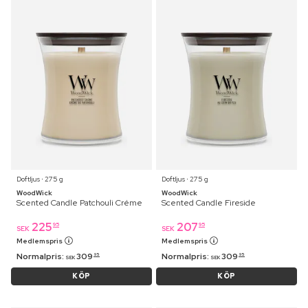
Doftljus ⋅ 275 g
Doftljus ⋅ 275 g
WoodWick
WoodWick
Scented Candle Patchouli Créme
Scented Candle Fireside
225
207
95
95
SEK
SEK
Medlemspris
Medlemspris
Normalpris:
309
Normalpris:
309
95
95
SEK
SEK
KÖP
KÖP