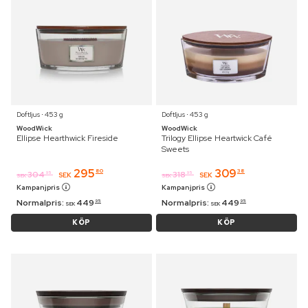
Doftljus ⋅ 453 g
Doftljus ⋅ 453 g
WoodWick
WoodWick
Ellipse Hearthwick Fireside
Trilogy Ellipse Heartwick Café
Sweets
295
309
80
38
304
318
95
95
SEK
SEK
SEK
SEK
Kampanjpris
Kampanjpris
Normalpris:
449
Normalpris:
449
95
95
SEK
SEK
KÖP
KÖP