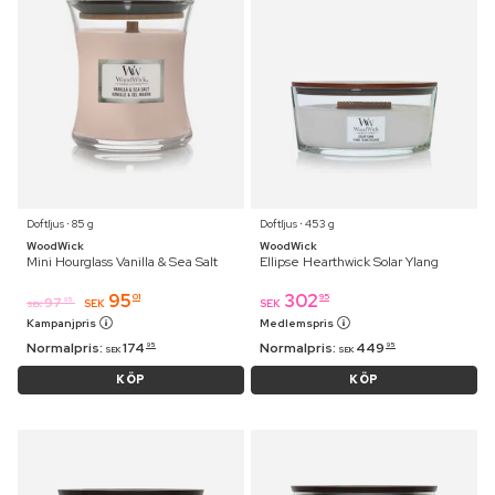
Doftljus ⋅ 85 g
Doftljus ⋅ 453 g
WoodWick
WoodWick
Mini Hourglass Vanilla & Sea Salt
Ellipse Hearthwick Solar Ylang
95
302
01
95
97
95
SEK
SEK
SEK
Kampanjpris
Medlemspris
Normalpris:
174
Normalpris:
449
95
95
SEK
SEK
KÖP
KÖP