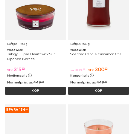
Doftljus ⋅ 453 g
Doftljus ⋅ 609 g
WoodWick
WoodWick
Trilogy Ellipse Hearthwick Sun
Scented Candle Cinnamon Chai
Ripened Berries
315
300
95
65
309
95
SEK
SEK
SEK
Medlemspris
Kampanjpris
Normalpris:
449
Normalpris:
449
95
95
SEK
SEK
KÖP
KÖP
SPARA
154
15