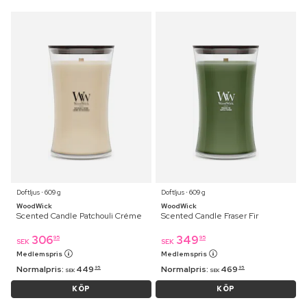
Doftljus ⋅ 609 g
Doftljus ⋅ 609 g
WoodWick
WoodWick
Scented Candle Patchouli Créme
Scented Candle Fraser Fir
306
349
95
95
SEK
SEK
Medlemspris
Medlemspris
Normalpris:
449
Normalpris:
469
95
95
SEK
SEK
KÖP
KÖP