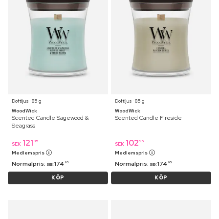
Doftljus ⋅ 85 g
Doftljus ⋅ 85 g
WoodWick
WoodWick
Scented Candle Sagewood &
Scented Candle Fireside
Seagrass
121
102
95
95
SEK
SEK
Medlemspris
Medlemspris
Normalpris:
174
Normalpris:
174
95
95
SEK
SEK
KÖP
KÖP