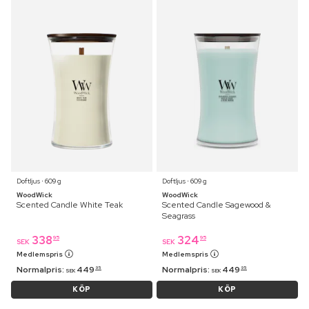
Doftljus ⋅ 609 g
Doftljus ⋅ 609 g
WoodWick
WoodWick
Scented Candle White Teak
Scented Candle Sagewood &
Seagrass
338
324
95
95
SEK
SEK
Medlemspris
Medlemspris
Normalpris:
449
Normalpris:
449
95
95
SEK
SEK
KÖP
KÖP