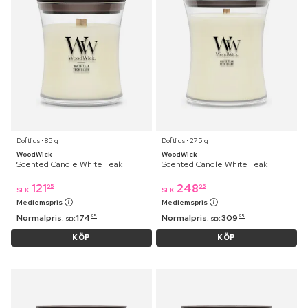
Doftljus ⋅ 85 g
Doftljus ⋅ 275 g
WoodWick
WoodWick
Scented Candle White Teak
Scented Candle White Teak
121
248
95
95
SEK
SEK
Medlemspris
Medlemspris
Normalpris:
174
Normalpris:
309
95
95
SEK
SEK
KÖP
KÖP