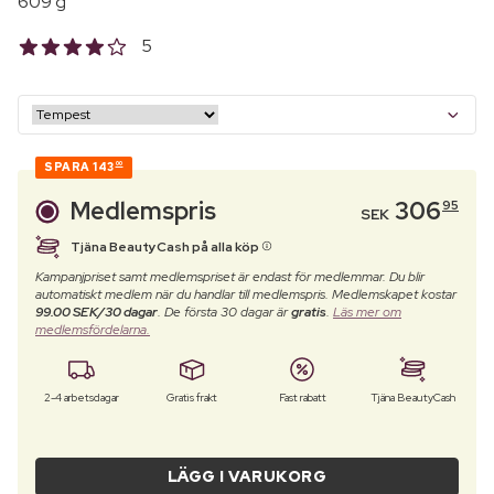
609 g
5
SPARA
143
00
Medlemspris
306
95
SEK
Tjäna BeautyCash på alla köp
Kampanjpriset samt medlemspriset är endast för medlemmar. Du blir
automatiskt medlem när du handlar till medlemspris. Medlemskapet kostar
99.00 SEK/30 dagar
. De första 30 dagar är
gratis
.
Läs mer om
medlemsfördelarna.
2-4 arbetsdagar
Gratis frakt
Fast rabatt
Tjäna BeautyCash
LÄGG I VARUKORG