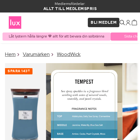
Medlemsfördelar:
ALLT TILL MEDLEMSPRIS
BLI MEDLEM
Låt lystern hålla längre 🤎 allt för att bevara din solbränna
Sista cha
×
Hem
Varumärken
WoodWick
PRODUKT I VARUKORGEN
Ofta köpt tillsammans med
SPARA
143
00