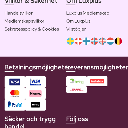
Villkor & Säkerhet
Om Luxplus
Handelsvillkor
Luxplus Medlemskap
Medlemskapsvillkor
Om Luxplus
Sekretesspolicy & Cookies
Vi stödjer
Betalningsmöjligheter
Leveransmöjlighete
Säcker och trygg
Följ oss
handel