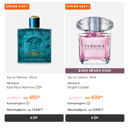
SPARA
594
SPARA
659
79
99
BARA NÅGRA KVAR
Eau de Parfume ⋅ 100 ml
Eau de Toilette ⋅ 90 ml
Versace
Versace
Eros Pour Homme EDP
Bright Crystal
655
639
16
96
818
799
95
95
SEK
SEK
SEK
SEK
Kampanjpris
Kampanjpris
Normalpris:
1249
Normalpris:
1299
95
95
SEK
SEK
KÖP
KÖP