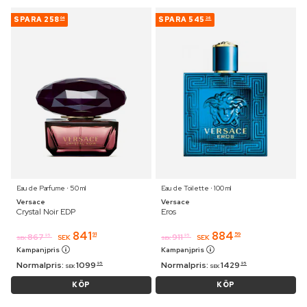
SPARA
258
SPARA
545
04
36
Eau de Parfume ⋅ 50 ml
Eau de Toilette ⋅ 100 ml
Versace
Versace
Crystal Noir EDP
Eros
841
884
91
59
867
911
95
95
SEK
SEK
SEK
SEK
Kampanjpris
Kampanjpris
Normalpris:
1099
Normalpris:
1429
95
95
SEK
SEK
KÖP
KÖP