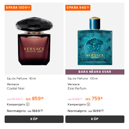
SPARA
1009
SPARA
940
99
79
BARA NÅGRA KVAR
Eau de Parfume ⋅ 90 ml
Eau de Parfume ⋅ 100 ml
Versace
Versace
Crystal Noir
Eros Parfum
859
759
96
16
1074
948
95
95
SEK
SEK
SEK
SEK
Kampanjpris
Kampanjpris
Normalpris:
1869
Normalpris:
1699
95
95
SEK
SEK
KÖP
KÖP