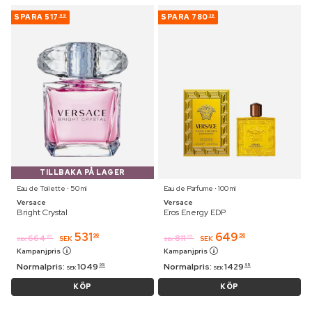
SPARA
517
SPARA
780
99
39
TILLBAKA PÅ LAGER
Eau de Toilette ⋅ 50 ml
Eau de Parfume ⋅ 100 ml
Versace
Versace
Bright Crystal
Eros Energy EDP
531
649
96
56
664
811
95
95
SEK
SEK
SEK
SEK
Kampanjpris
Kampanjpris
Normalpris:
1049
Normalpris:
1429
95
95
SEK
SEK
KÖP
KÖP