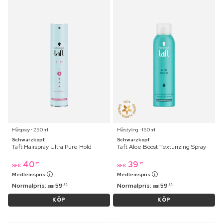
Hårspray ⋅ 250 ml
Hårstyling ⋅ 150 ml
Schwarzkopf
Schwarzkopf
Taft Hairspray Ultra Pure Hold
Taft Aloe Boost Texturizing Spray
40
39
95
95
SEK
SEK
Medlemspris
Medlemspris
Normalpris:
59
Normalpris:
59
95
95
SEK
SEK
KÖP
KÖP