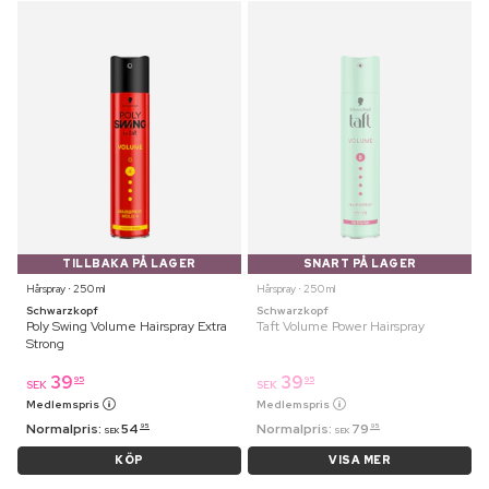
TILLBAKA PÅ LAGER
SNART PÅ LAGER
Hårspray ⋅ 250 ml
Hårspray ⋅ 250 ml
Schwarzkopf
Schwarzkopf
Poly Swing Volume Hairspray Extra
Taft Volume Power Hairspray
Strong
39
39
95
95
SEK
SEK
Medlemspris
Medlemspris
Normalpris:
54
Normalpris:
79
95
95
SEK
SEK
KÖP
VISA MER