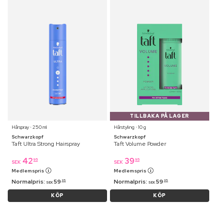
TILLBAKA PÅ LAGER
Hårspray ⋅ 250 ml
Hårstyling ⋅ 10 g
Schwarzkopf
Schwarzkopf
Taft Ultra Strong Hairspray
Taft Volume Powder
42
39
95
95
SEK
SEK
Medlemspris
Medlemspris
Normalpris:
59
Normalpris:
59
95
95
SEK
SEK
KÖP
KÖP