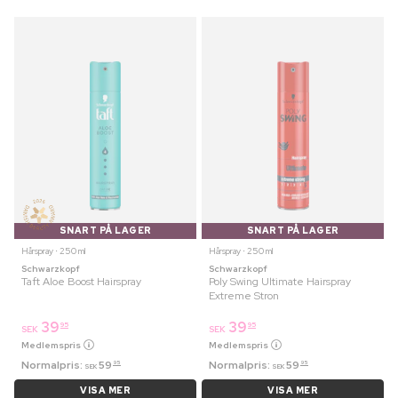
SNART PÅ LAGER
SNART PÅ LAGER
Hårspray ⋅ 250 ml
Hårspray ⋅ 250 ml
Schwarzkopf
Schwarzkopf
Taft Aloe Boost Hairspray
Poly Swing Ultimate Hairspray
Extreme Stron
39
39
95
95
SEK
SEK
Medlemspris
Medlemspris
Normalpris:
59
Normalpris:
59
95
95
SEK
SEK
VISA MER
VISA MER