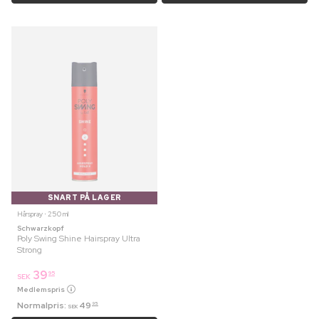
SNART PÅ LAGER
Hårspray ⋅ 250 ml
Schwarzkopf
Poly Swing Shine Hairspray Ultra
Strong
39
95
SEK
Medlemspris
Normalpris:
49
95
SEK