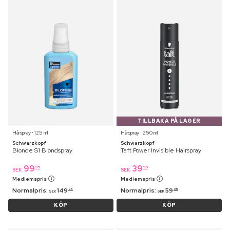
TILLBAKA PÅ LAGER
Hårspray ⋅ 125 ml
Hårspray ⋅ 250 ml
Schwarzkopf
Schwarzkopf
Blonde S1 Blondspray
Taft Power Invisible Hairspray
99
39
95
95
SEK
SEK
Medlemspris
Medlemspris
Normalpris:
149
Normalpris:
59
95
95
SEK
SEK
KÖP
KÖP