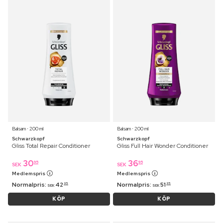
Balsam ⋅ 200 ml
Balsam ⋅ 200 ml
Schwarzkopf
Schwarzkopf
Gliss Total Repair Conditioner
Gliss Full Hair Wonder Conditioner
30
36
95
95
SEK
SEK
Medlemspris
Medlemspris
Normalpris:
42
Normalpris:
51
95
95
SEK
SEK
KÖP
KÖP