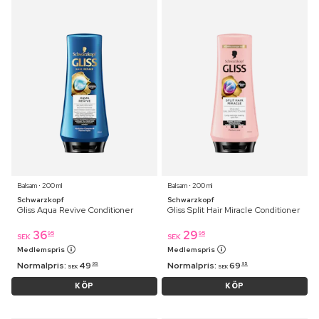
Balsam ⋅ 200 ml
Balsam ⋅ 200 ml
Schwarzkopf
Schwarzkopf
Gliss Aqua Revive Conditioner
Gliss Split Hair Miracle Conditioner
36
29
95
95
SEK
SEK
Medlemspris
Medlemspris
Normalpris:
49
Normalpris:
69
95
95
SEK
SEK
KÖP
KÖP