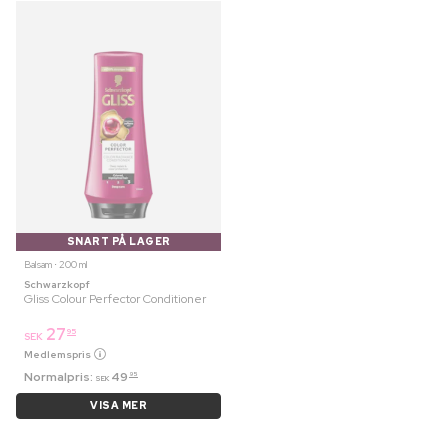
SNART PÅ LAGER
Balsam ⋅ 200 ml
Schwarzkopf
Gliss Colour Perfector Conditioner
27
95
SEK
Medlemspris
Normalpris:
49
95
SEK
VISA MER