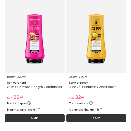
Balsam ⋅ 200 ml
Balsam ⋅ 200 ml
Schwarzkopf
Schwarzkopf
Gliss Supreme Length Conditioner
Gliss Oil Nutritive Conditioner
29
32
95
95
SEK
SEK
Medlemspris
Medlemspris
Normalpris:
44
Normalpris:
49
95
95
SEK
SEK
KÖP
KÖP