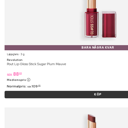
BARA NÅGRA KVAR
Läppglans ⋅ 3 g
Revolution
Pout Lip Gloss Stick Sugar Plum Mauve
88
95
SEK
Medlemspris
Normalpris:
109
95
SEK
KÖP