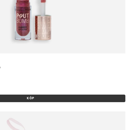
e
KÖP