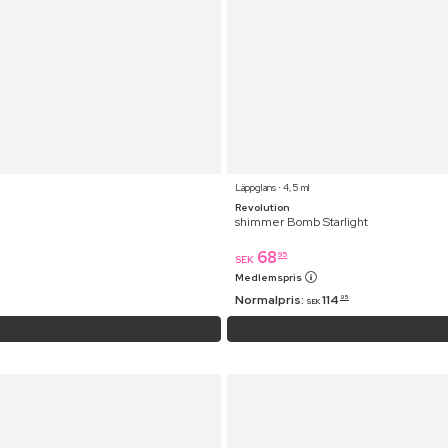
Läppglans ⋅ 4,5 ml
Revolution
shimmer Bomb Starlight
68
95
SEK
Medlemspris
Normalpris:
114
95
SEK