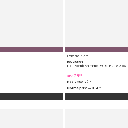
Läppglans ⋅ 4.5 ml
Revolution
Pout Bomb Shimmer Gloss Nude Glow
75
95
SEK
Medlemspris
Normalpris:
104
95
SEK