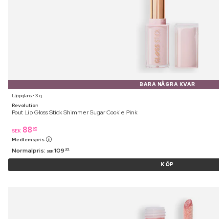
BARA NÅGRA KVAR
Läppglans ⋅ 3 g
Revolution
Pout Lip Gloss Stick Shimmer Sugar Cookie Pink
88
95
SEK
Medlemspris
Normalpris:
109
95
SEK
KÖP