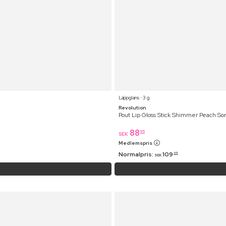
Läppglans ⋅ 3 g
Revolution
Pout Lip Gloss Stick Shimmer Peach S
88
95
SEK
Medlemspris
Normalpris:
109
95
SEK