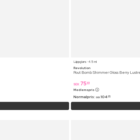
Läppglans ⋅ 4.5 ml
Revolution
Pout Bomb Shimmer Gloss Berry Lustr
75
95
SEK
Medlemspris
Normalpris:
104
95
SEK