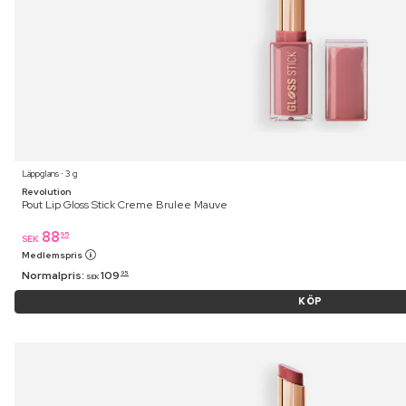
Läppglans ⋅ 3 g
Revolution
Pout Lip Gloss Stick Creme Brulee Mauve
88
95
SEK
Medlemspris
Normalpris:
109
95
SEK
KÖP