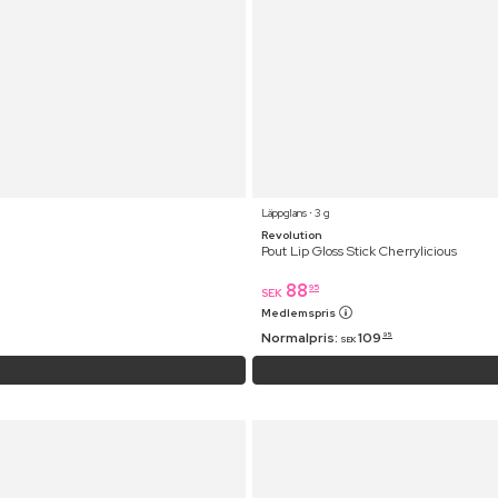
Läppglans ⋅ 3 g
Revolution
Pout Lip Gloss Stick Cherrylicious
88
95
SEK
Medlemspris
Normalpris:
109
95
SEK