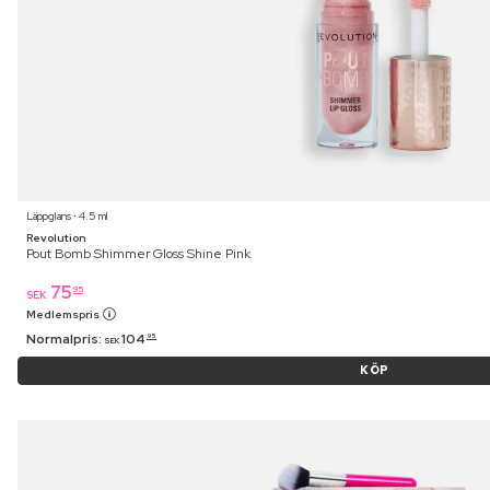
Läppglans ⋅ 4.5 ml
Revolution
Pout Bomb Shimmer Gloss Shine Pink
75
95
SEK
Medlemspris
Normalpris:
104
95
SEK
KÖP