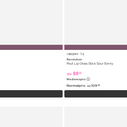
Läppglans ⋅ 3 g
Revolution
Pout Lip Gloss Stick Sour Berry
88
95
SEK
Medlemspris
Normalpris:
109
95
SEK