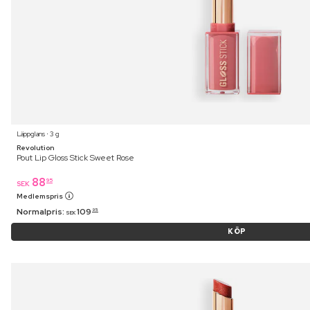
Läppglans ⋅ 3 g
Revolution
Pout Lip Gloss Stick Sweet Rose
88
95
SEK
Medlemspris
Normalpris:
109
95
SEK
KÖP