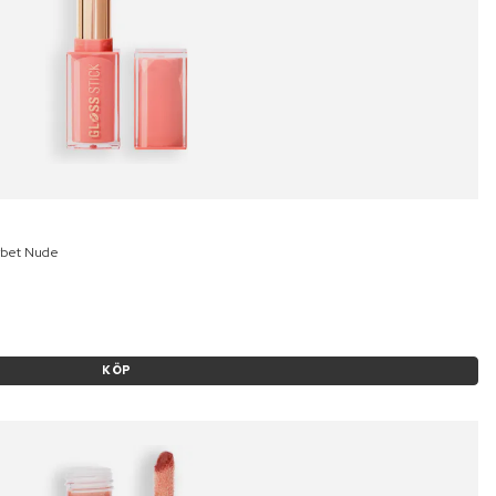
orbet Nude
KÖP