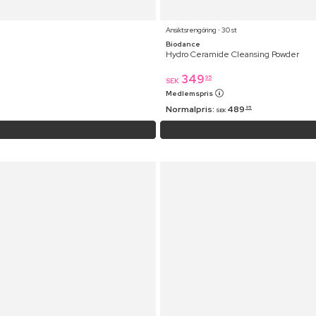
Ansiktsrengöring ⋅ 30 st
Biodance
Hydro Ceramide Cleansing Powder
349
95
SEK
Medlemspris
Normalpris:
489
95
SEK