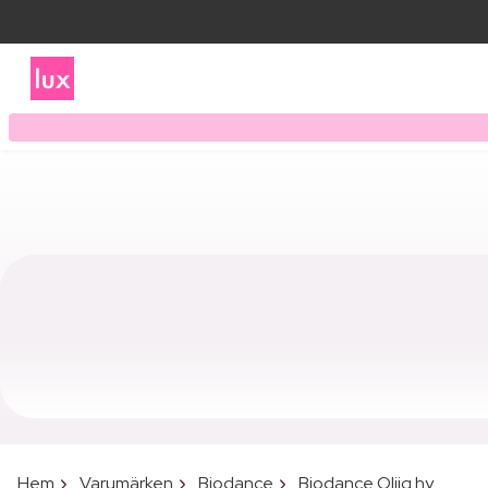
Hem
Varumärken
Biodance
Biodance Oljig hy