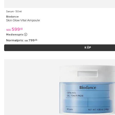
Serum ⋅ 50 ml
Biodance
Skin Glow Vital Ampoule
599
95
SEK
Medlemspris
Normalpris:
799
95
SEK
KÖP