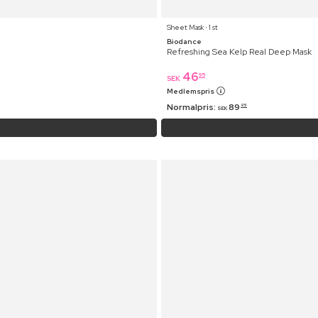
Sheet Mask ⋅ 1 st
Biodance
Refreshing Sea Kelp Real Deep Mask
46
95
SEK
Medlemspris
Normalpris:
89
95
SEK