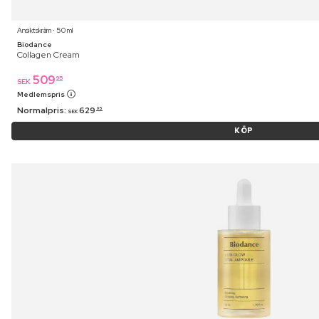
Ansiktskräm ⋅ 50 ml
Biodance
Collagen Cream
509
95
SEK
Medlemspris
Normalpris:
629
95
SEK
KÖP