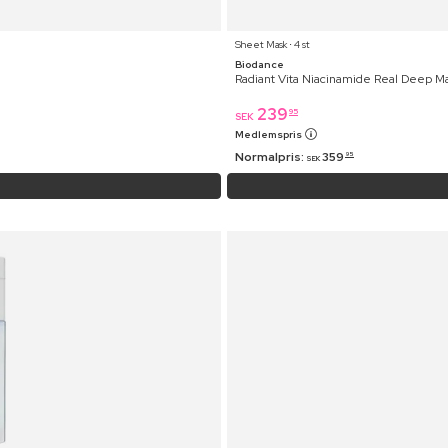
Sheet Mask ⋅ 4 st
Biodance
Radiant Vita Niacinamide Real Deep M
239
95
SEK
Medlemspris
Normalpris:
359
95
SEK