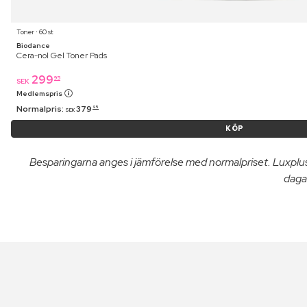
Toner ⋅ 60 st
Biodance
Cera-nol Gel Toner Pads
299
95
SEK
Medlemspris
Normalpris:
379
95
SEK
KÖP
Besparingarna anges i jämförelse med normalpriset. Luxpl
dagar