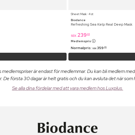
Sheet Mask ⋅ 4 st
Biodance
Refreshing Sea Kelp Real Deep Mask
239
95
SEK
Medlemspris
Normalpris:
359
95
SEK
us medlemspriser är endast för medlemmar. Du kan bli medlem med
. De första 30 dagar är helt gratis och du kan avsluta det när som 
Se alla dina fördelar med att vara medlem hos Luxplus.