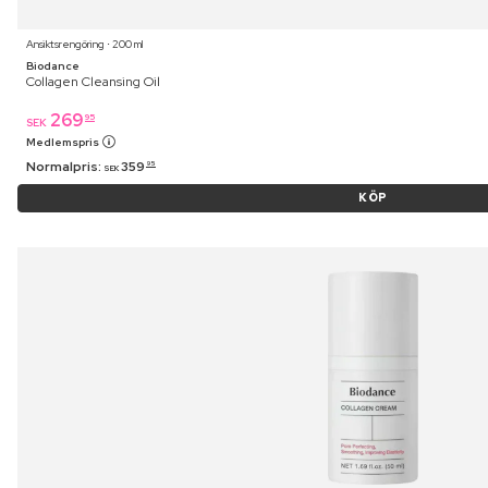
Ansiktsrengöring ⋅ 200 ml
Biodance
Collagen Cleansing Oil
269
95
SEK
Medlemspris
Normalpris:
359
95
SEK
KÖP