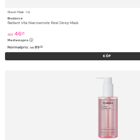
Sheet Mask ⋅ 1 st
Biodance
Radiant Vita Niacinamide Real Deep Mask
46
95
SEK
Medlemspris
Normalpris:
89
95
SEK
KÖP