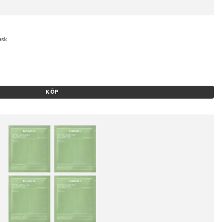
ask
KÖP