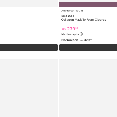
Ansiktsmask ⋅ 150 ml
Biodance
Collagen Mask To Foam Cleanser
239
95
SEK
Medlemspris
Normalpris:
329
95
SEK