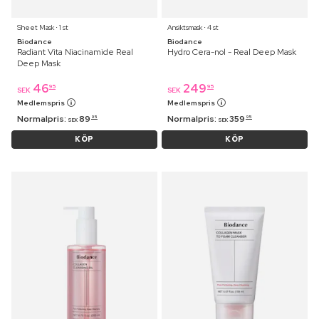
Sheet Mask ⋅ 1 st
Ansiktsmask ⋅ 4 st
Biodance
Biodance
Radiant Vita Niacinamide Real
Hydro Cera-nol - Real Deep Mask
Deep Mask
46
249
95
95
SEK
SEK
Medlemspris
Medlemspris
Normalpris:
89
Normalpris:
359
95
95
SEK
SEK
KÖP
KÖP