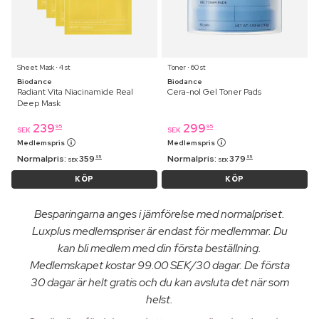
Sheet Mask ⋅ 4 st
Toner ⋅ 60 st
Biodance
Biodance
Radiant Vita Niacinamide Real
Cera-nol Gel Toner Pads
Deep Mask
239
299
95
95
SEK
SEK
Medlemspris
Medlemspris
Normalpris:
359
Normalpris:
379
95
95
SEK
SEK
KÖP
KÖP
Besparingarna anges i jämförelse med normalpriset.
Luxplus medlemspriser är endast för medlemmar. Du
kan bli medlem med din första beställning.
Medlemskapet kostar 99.00 SEK/30 dagar. De första
30 dagar är helt gratis och du kan avsluta det när som
helst.