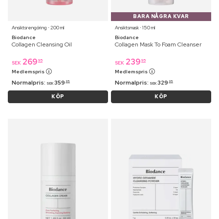
BARA NÅGRA KVAR
Ansiktsrengöring ⋅ 200 ml
Ansiktsmask ⋅ 150 ml
Biodance
Biodance
Collagen Cleansing Oil
Collagen Mask To Foam Cleanser
269
239
95
95
SEK
SEK
Medlemspris
Medlemspris
Normalpris:
359
Normalpris:
329
95
95
SEK
SEK
KÖP
KÖP