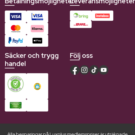
Betalningsmöjligheter
Leveransmöjlighete
Säcker och trygg
Följ oss
handel
Alla besparingar på Luxplus medlemspriser är uträknade