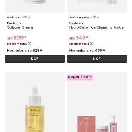
Ansiktskräm ⋅ 50 ml
Ansiktsrengöring ⋅ 30 st
Biodance
Biodance
Collagen Cream
Hydro Ceramide Cleansing Powder
509
349
95
95
SEK
SEK
Medlemspris
Medlemspris
Normalpris:
629
Normalpris:
489
95
95
SEK
SEK
KÖP
KÖP
BUNDLE PRIS