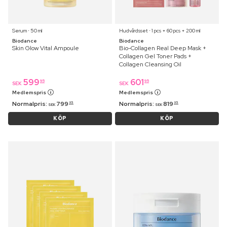
Serum ⋅ 50 ml
Hudvårdsset ⋅ 1 pcs + 60 pcs + 200 ml
Biodance
Biodance
Skin Glow Vital Ampoule
Bio-Collagen Real Deep Mask +
Collagen Gel Toner Pads +
Collagen Cleansing Oil
599
601
95
95
SEK
SEK
Medlemspris
Medlemspris
Normalpris:
799
Normalpris:
819
95
95
SEK
SEK
KÖP
KÖP