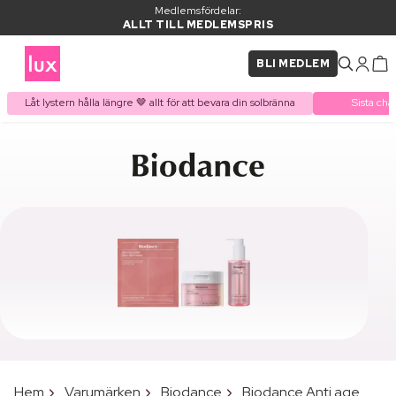
Medlemsfördelar:
ALLT TILL MEDLEMSPRIS
BLI MEDLEM
Låt lystern hålla längre 🤎 allt för att bevara din solbränna
Sista cha
Hem
Varumärken
Biodance
Biodance Anti age