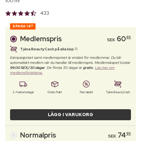
100 ml
433
SPARA
14
00
Medlemspris
60
95
SEK
Tjäna BeautyCash på alla köp
Kampanjpriset samt medlemspriset är endast för medlemmar. Du blir
automatiskt medlem när du handlar till medlemspris. Medlemskapet kostar
99.00 SEK/30 dagar
. De första 30 dagar är
gratis
.
Läs mer om
medlemsfördelarna.
2-4 arbetsdagar
Gratis frakt
Fast rabatt
Tjäna BeautyCash
LÄGG I VARUKORG
Normalpris
74
95
SEK