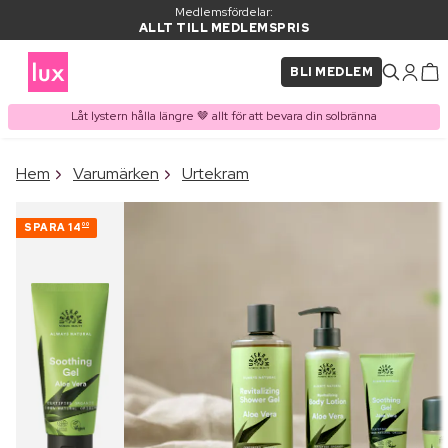
Medlemsfördelar:
ALLT TILL MEDLEMSPRIS
BLI MEDLEM
Låt lystern hålla längre 🤎 allt för att bevara din solbränna
×
Hem
Varumärken
Urtekram
PRODUKT I VARUKORGEN
Ofta köpt tillsammans med
SPARA
14
00