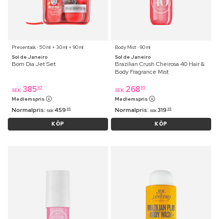
Presentask ⋅ 50 ml + 30 ml + 90 ml
Body Mist ⋅ 90 ml
Sol de Janeiro
Sol de Janeiro
Bom Dia Jet Set
Brazilian Crush Cheirosa 40 Hair &
Body Fragrance Mist
385
268
95
95
SEK
SEK
Medlemspris
Medlemspris
Normalpris:
459
Normalpris:
319
95
95
SEK
SEK
KÖP
KÖP