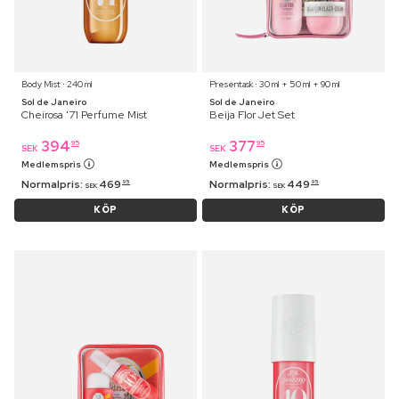
Body Mist ⋅ 240 ml
Presentask ⋅ 30 ml + 50 ml + 90 ml
Sol de Janeiro
Sol de Janeiro
Cheirosa '71 Perfume Mist
Beija Flor Jet Set
394
377
95
95
SEK
SEK
Medlemspris
Medlemspris
Normalpris:
469
Normalpris:
449
95
95
SEK
SEK
KÖP
KÖP