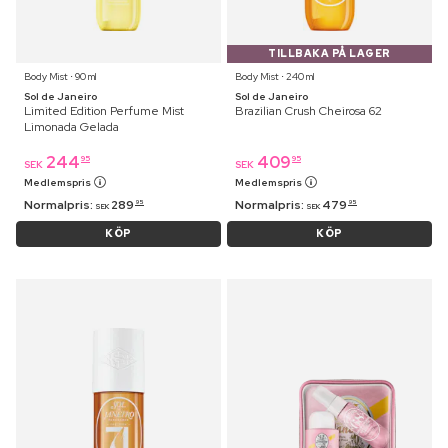
TILLBAKA PÅ LAGER
Body Mist ⋅ 90 ml
Body Mist ⋅ 240 ml
Sol de Janeiro
Sol de Janeiro
Limited Edition Perfume Mist
Brazilian Crush Cheirosa 62
Limonada Gelada
244
409
95
95
SEK
SEK
Medlemspris
Medlemspris
Normalpris:
289
Normalpris:
479
95
95
SEK
SEK
KÖP
KÖP