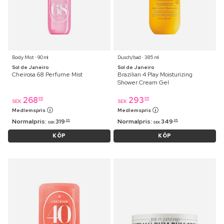
Body Mist ⋅ 90 ml
Dusch/bad ⋅ 385 ml
Sol de Janeiro
Sol de Janeiro
Cheirosa 68 Perfume Mist
Brazilian 4 Play Moisturizing
Shower Cream Gel
268
293
95
95
SEK
SEK
Medlemspris
Medlemspris
Normalpris:
319
Normalpris:
349
95
95
SEK
SEK
KÖP
KÖP