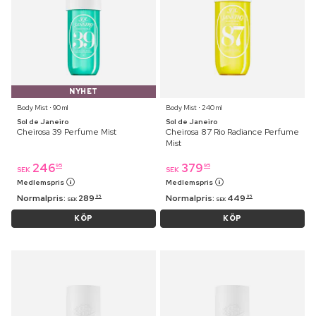
NYHET
Body Mist ⋅ 90 ml
Body Mist ⋅ 240 ml
Sol de Janeiro
Sol de Janeiro
Cheirosa 39 Perfume Mist
Cheirosa 87 Rio Radiance Perfume
Mist
246
379
95
95
SEK
SEK
Medlemspris
Medlemspris
Normalpris:
289
Normalpris:
449
95
95
SEK
SEK
KÖP
KÖP