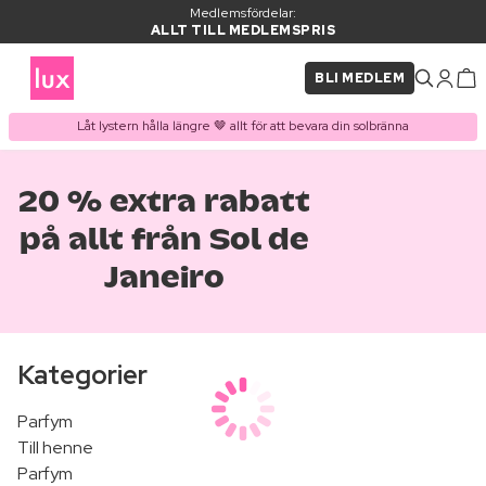
Medlemsfördelar:
ALLT TILL MEDLEMSPRIS
BLI MEDLEM
Låt lystern hålla längre 🤎 allt för att bevara din solbränna
20 % extra rabatt
på allt från Sol de
Janeiro
Kategorier
Parfym
Till henne
Parfym