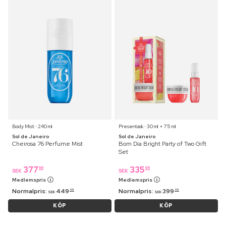
Body Mist ⋅ 240 ml
Presentask ⋅ 30 ml + 75 ml
Sol de Janeiro
Sol de Janeiro
Cheirosa 76 Perfume Mist
Bom Dia Bright Party of Two Gift
Set
377
335
95
95
SEK
SEK
Medlemspris
Medlemspris
Normalpris:
449
Normalpris:
399
95
95
SEK
SEK
KÖP
KÖP