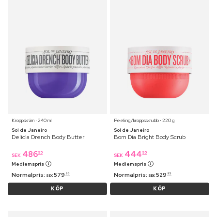
Kroppskräm ⋅ 240 ml
Peeling/kroppsskrubb ⋅ 220 g
Sol de Janeiro
Sol de Janeiro
Delicia Drench Body Butter
Bom Dia Bright Body Scrub
486
444
95
95
SEK
SEK
Medlemspris
Medlemspris
Normalpris:
579
Normalpris:
529
95
95
SEK
SEK
KÖP
KÖP