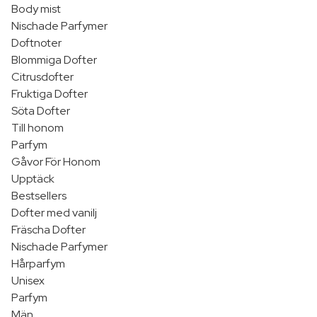
Body mist
Nischade Parfymer
Doftnoter
Blommiga Dofter
Citrusdofter
Fruktiga Dofter
Söta Dofter
Till honom
Parfym
Gåvor För Honom
Upptäck
Bestsellers
Dofter med vanilj
Fräscha Dofter
Nischade Parfymer
Hårparfym
Unisex
Parfym
Män