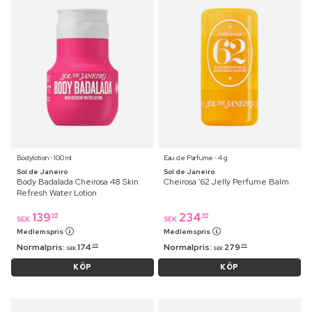
Bodylotion ⋅ 100 ml
Eau de Parfume ⋅ 4 g
Sol de Janeiro
Sol de Janeiro
Body Badalada Cheirosa 48 Skin
Cheirosa '62 Jelly Perfume Balm
Refresh Water Lotion
139
234
95
95
SEK
SEK
Medlemspris
Medlemspris
Normalpris:
174
Normalpris:
279
95
95
SEK
SEK
KÖP
KÖP