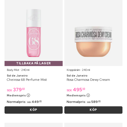
TILLBAKA PÅ LAGER
Body Mist ⋅ 240 ml
Kroppskräm ⋅ 240 ml
Sol de Janeiro
Sol de Janeiro
Cheirosa 68 Perfume Mist
Rosa Charmosa Dewy Cream
379
495
95
95
SEK
SEK
Medlemspris
Medlemspris
Normalpris:
449
Normalpris:
589
95
95
SEK
SEK
KÖP
KÖP