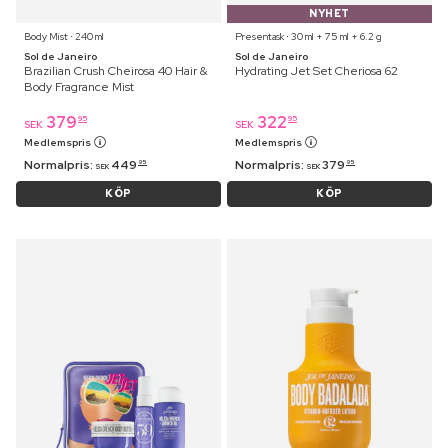
NYHET
Body Mist ⋅ 240 ml
Presentask ⋅ 30 ml + 75 ml + 6.2 g
Sol de Janeiro
Sol de Janeiro
Brazilian Crush Cheirosa 40 Hair &
Hydrating Jet Set Cheriosa 62
Body Fragrance Mist
379
322
95
95
SEK
SEK
Medlemspris
Medlemspris
Normalpris:
449
Normalpris:
379
95
95
SEK
SEK
KÖP
KÖP