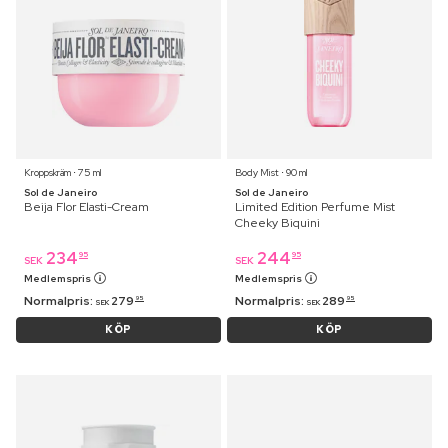
Kroppskräm ⋅ 75 ml
Body Mist ⋅ 90 ml
Sol de Janeiro
Sol de Janeiro
Beija Flor Elasti-Cream
Limited Edition Perfume Mist
Cheeky Biquini
234
244
95
95
SEK
SEK
Medlemspris
Medlemspris
Normalpris:
279
Normalpris:
289
95
95
SEK
SEK
KÖP
KÖP