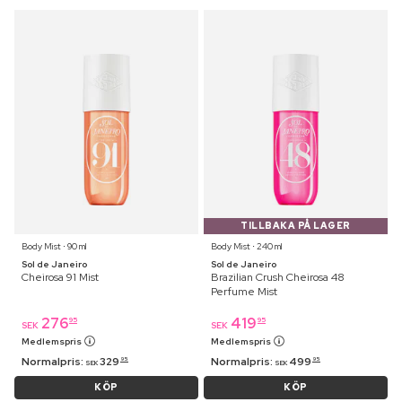
TILLBAKA PÅ LAGER
Body Mist ⋅ 90 ml
Body Mist ⋅ 240 ml
Sol de Janeiro
Sol de Janeiro
Cheirosa 91 Mist
Brazilian Crush Cheirosa 48
Perfume Mist
276
419
95
95
SEK
SEK
Medlemspris
Medlemspris
Normalpris:
329
Normalpris:
499
95
95
SEK
SEK
KÖP
KÖP