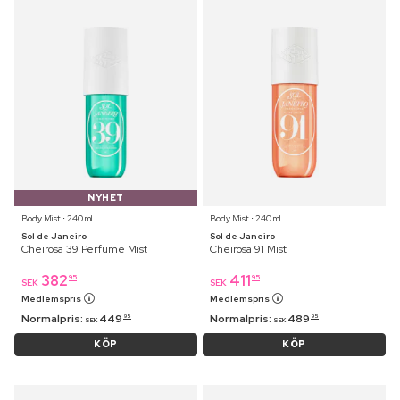
NYHET
Body Mist ⋅ 240 ml
Body Mist ⋅ 240 ml
Sol de Janeiro
Sol de Janeiro
Cheirosa 39 Perfume Mist
Cheirosa 91 Mist
382
411
95
95
SEK
SEK
Medlemspris
Medlemspris
Normalpris:
449
Normalpris:
489
95
95
SEK
SEK
KÖP
KÖP