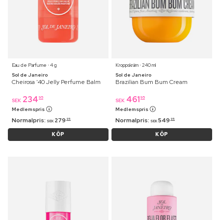
Eau de Parfume ⋅ 4 g
Kroppskräm ⋅ 240 ml
Sol de Janeiro
Sol de Janeiro
Cheirosa '40 Jelly Perfume Balm
Brazilian Bum Bum Cream
234
461
95
95
SEK
SEK
Medlemspris
Medlemspris
Normalpris:
279
Normalpris:
549
95
95
SEK
SEK
KÖP
KÖP