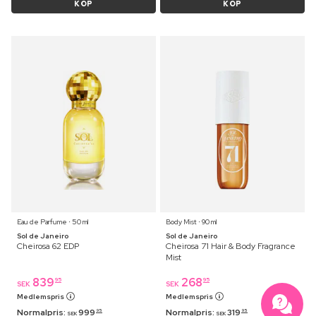
KÖP
KÖP
Eau de Parfume ⋅ 50 ml
Body Mist ⋅ 90 ml
Sol de Janeiro
Sol de Janeiro
Cheirosa 62 EDP
Cheirosa 71 Hair & Body Fragrance
Mist
839
268
95
95
SEK
SEK
Medlemspris
Medlemspris
Normalpris:
999
Normalpris:
319
95
95
SEK
SEK