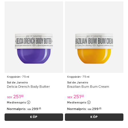
Kroppskräm ⋅ 75 ml
Kroppskräm ⋅ 75 ml
Sol de Janeiro
Sol de Janeiro
Delicia Drench Body Butter
Brazilian Bum Bum Cream
251
251
95
95
SEK
SEK
Medlemspris
Medlemspris
Normalpris:
299
Normalpris:
299
95
95
SEK
SEK
KÖP
KÖP