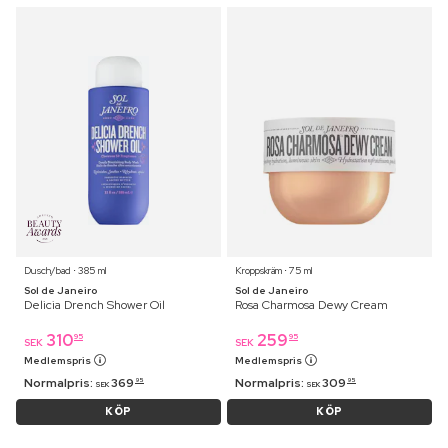
Dusch/bad ⋅ 385 ml
Kroppskräm ⋅ 75 ml
Sol de Janeiro
Sol de Janeiro
Delicia Drench Shower Oil
Rosa Charmosa Dewy Cream
310
259
95
95
SEK
SEK
Medlemspris
Medlemspris
Normalpris:
369
Normalpris:
309
95
95
SEK
SEK
KÖP
KÖP