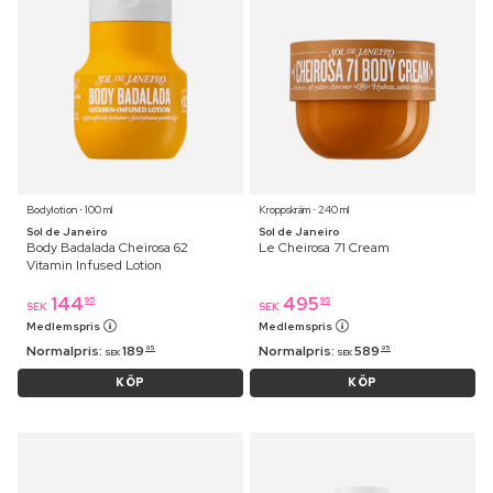
Bodylotion ⋅ 100 ml
Kroppskräm ⋅ 240 ml
Sol de Janeiro
Sol de Janeiro
Body Badalada Cheirosa 62
Le Cheirosa 71 Cream
Vitamin Infused Lotion
144
495
95
95
SEK
SEK
Medlemspris
Medlemspris
Normalpris:
189
Normalpris:
589
95
95
SEK
SEK
KÖP
KÖP