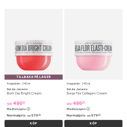
TILLBAKA PÅ LAGER
Kroppskräm ⋅ 240 ml
Kroppskräm ⋅ 240 ml
Sol de Janeiro
Sol de Janeiro
Bom Dia Bright Cream
Beija Flor Collagen Cream
486
486
95
95
SEK
SEK
Medlemspris
Medlemspris
Normalpris:
579
Normalpris:
579
95
95
SEK
SEK
KÖP
KÖP