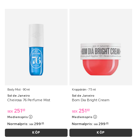
Body Mist ⋅ 90 ml
Kroppskräm ⋅ 75 ml
Sol de Janeiro
Sol de Janeiro
Cheirosa 76 Perfume Mist
Bom Dia Bright Cream
251
251
95
95
SEK
SEK
Medlemspris
Medlemspris
Normalpris:
299
Normalpris:
299
95
95
SEK
SEK
KÖP
KÖP