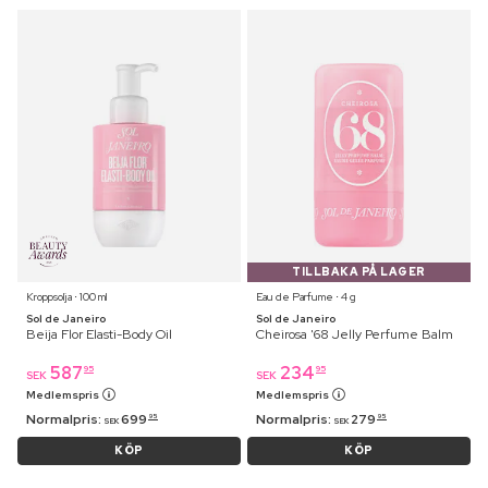
TILLBAKA PÅ LAGER
Kroppsolja ⋅ 100 ml
Eau de Parfume ⋅ 4 g
Sol de Janeiro
Sol de Janeiro
Beija Flor Elasti-Body Oil
Cheirosa '68 Jelly Perfume Balm
587
234
95
95
SEK
SEK
Medlemspris
Medlemspris
Normalpris:
699
Normalpris:
279
95
95
SEK
SEK
KÖP
KÖP