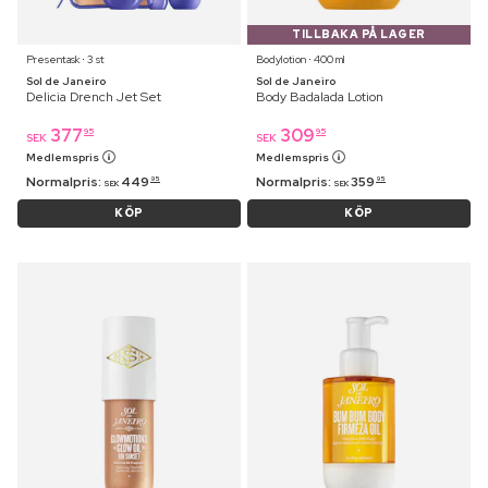
TILLBAKA PÅ LAGER
Presentask ⋅ 3 st
Bodylotion ⋅ 400 ml
Sol de Janeiro
Sol de Janeiro
Delicia Drench Jet Set
Body Badalada Lotion
377
309
95
95
SEK
SEK
Medlemspris
Medlemspris
Normalpris:
449
Normalpris:
359
95
95
SEK
SEK
KÖP
KÖP