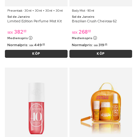
Presentask ⋅ 30 ml + 30 ml + 30 ml + 30 ml
Body Mist ⋅ 90 ml
Sol de Janeiro
Sol de Janeiro
Limited Edition Perfume Mist Kit
Brazilian Crush Cheirosa 62
382
268
95
95
SEK
SEK
Medlemspris
Medlemspris
Normalpris:
449
Normalpris:
319
95
95
SEK
SEK
KÖP
KÖP