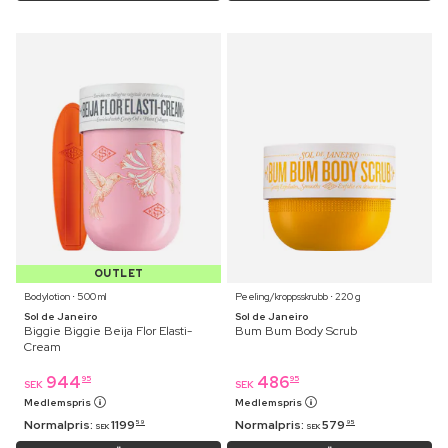
OUTLET
Bodylotion ⋅ 500 ml
Peeling/kroppsskrubb ⋅ 220 g
Sol de Janeiro
Sol de Janeiro
Biggie Biggie Beija Flor Elasti-
Bum Bum Body Scrub
Cream
944
486
95
95
SEK
SEK
Medlemspris
Medlemspris
Normalpris:
1199
Normalpris:
579
59
95
SEK
SEK