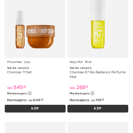
Presentask ⋅ 2 pcs
Body Mist ⋅ 90 ml
Sol de Janeiro
Sol de Janeiro
Cheirosa 71 Set
Cheirosa 87 Rio Radiance Perfume
Mist
545
268
95
95
SEK
SEK
Medlemspris
Medlemspris
Normalpris:
649
Normalpris:
319
95
95
SEK
SEK
KÖP
KÖP