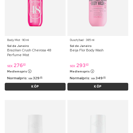
Body Mist ⋅ 90 ml
Dusch/bad ⋅ 385 ml
Sol de Janeiro
Sol de Janeiro
Brazilian Crush Cheirosa 48
Beija Flor Body Wash
Perfume Mist
276
293
95
95
SEK
SEK
Medlemspris
Medlemspris
Normalpris:
329
Normalpris:
349
95
95
SEK
SEK
KÖP
KÖP