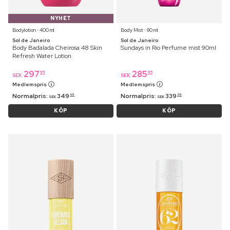
NYHET
Bodylotion ⋅ 400 ml
Body Mist ⋅ 90 ml
Sol de Janeiro
Sol de Janeiro
Body Badalada Cheirosa 48 Skin
Sundays in Rio Perfume mist 90ml
Refresh Water Lotion
297
285
95
95
SEK
SEK
Medlemspris
Medlemspris
Normalpris:
349
Normalpris:
339
95
95
SEK
SEK
KÖP
KÖP