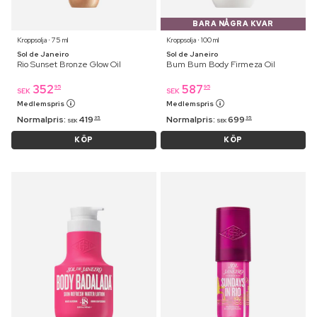
BARA NÅGRA KVAR
Kroppsolja ⋅ 75 ml
Kroppsolja ⋅ 100 ml
Sol de Janeiro
Sol de Janeiro
Rio Sunset Bronze Glow Oil
Bum Bum Body Firmeza Oil
352
587
95
95
SEK
SEK
Medlemspris
Medlemspris
Normalpris:
419
Normalpris:
699
95
95
SEK
SEK
KÖP
KÖP