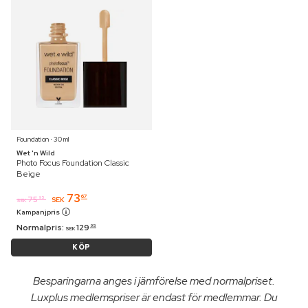
Foundation ⋅ 30 ml
Wet 'n Wild
Photo Focus Foundation Classic
Beige
73
67
75
95
SEK
SEK
Kampanjpris
Normalpris:
129
95
SEK
KÖP
Besparingarna anges i jämförelse med normalpriset.
Luxplus medlemspriser är endast för medlemmar. Du