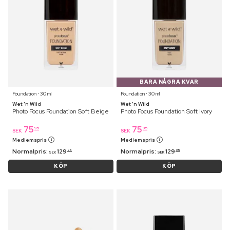
BARA NÅGRA KVAR
Foundation ⋅ 30 ml
Foundation ⋅ 30 ml
Wet 'n Wild
Wet 'n Wild
Photo Focus Foundation Soft Beige
Photo Focus Foundation Soft Ivory
75
75
95
95
SEK
SEK
Medlemspris
Medlemspris
Normalpris:
129
Normalpris:
129
95
95
SEK
SEK
KÖP
KÖP