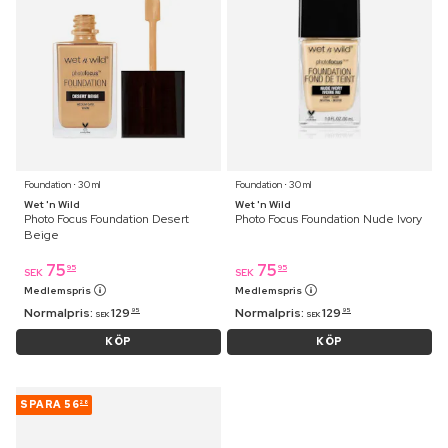
Foundation ⋅ 30 ml
Foundation ⋅ 30 ml
Wet 'n Wild
Wet 'n Wild
Photo Focus Foundation Desert
Photo Focus Foundation Nude Ivory
Beige
75
75
95
95
SEK
SEK
Medlemspris
Medlemspris
Normalpris:
129
Normalpris:
129
95
95
SEK
SEK
KÖP
KÖP
SPARA
56
28