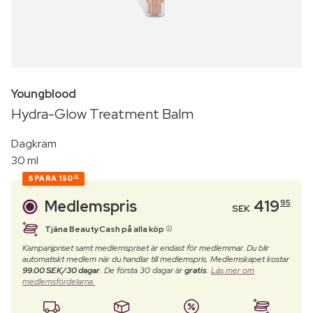
Youngblood
Hydra-Glow Treatment Balm
Dagkräm
30 ml
SPARA
150
00
Medlemspris
419
95
SEK
Tjäna BeautyCash på alla köp
Kampanjpriset samt medlemspriset är endast för medlemmar. Du blir
automatiskt medlem när du handlar till medlemspris. Medlemskapet kostar
99.00 SEK/30 dagar
. De första 30 dagar är
gratis
.
Läs mer om
medlemsfördelarna.