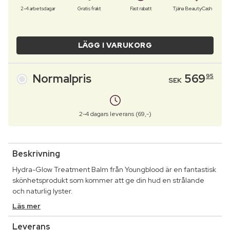
2-4 arbetsdagar
Gratis frakt
Fast rabatt
Tjäna BeautyCash
LÄGG I VARUKORG
Normalpris
569
95
SEK
2-4 dagars leverans (69,-)
Beskrivning
Hydra-Glow Treatment Balm från Youngblood är en fantastisk
skönhetsprodukt som kommer att ge din hud en strålande
och naturlig lyster.
Läs mer
Leverans