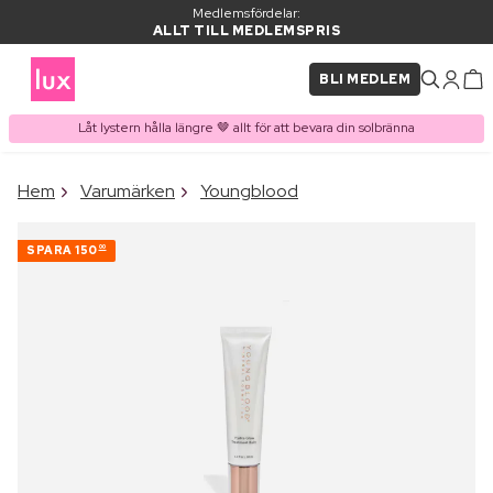
Medlemsfördelar:
ALLT TILL MEDLEMSPRIS
BLI MEDLEM
Låt lystern hålla längre 🤎 allt för att bevara din solbränna
×
Hem
Varumärken
Youngblood
PRODUKT I VARUKORGEN
Ofta köpt tillsammans med
SPARA
150
00