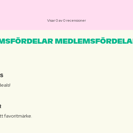
Visar 0 av 0 recensioner
MSFÖRDELAR MEDLEMSFÖRDELA
IS
eals!
R
itt favoritmärke.