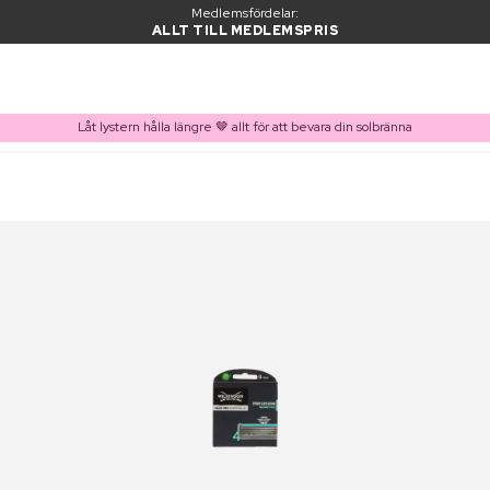
Medlemsfördelar:
ALLT TILL MEDLEMSPRIS
Låt lystern hålla längre 🤎 allt för att bevara din solbränna
PRODUKT I VARUKORGEN
Ofta köpt tillsammans med