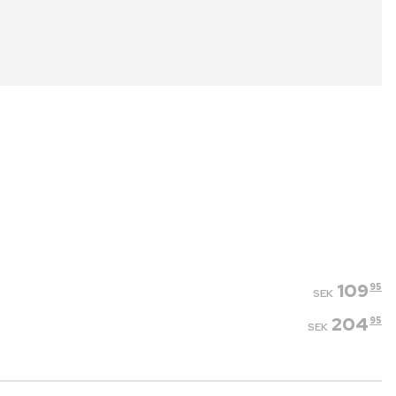
109
95
SEK
204
95
SEK