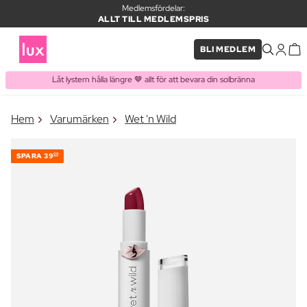
Medlemsfördelar:
ALLT TILL MEDLEMSPRIS
BLI MEDLEM
Låt lystern hålla längre 🤎 allt för att bevara din solbränna
×
Hem
Varumärken
Wet 'n Wild
PRODUKT I VARUKORGEN
Ofta köpt tillsammans med
SPARA
39
00