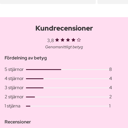
Kundrecensioner
3,8
Genomsnittligt betyg
Fördelning av betyg
5 stjärnor
8
4 stjärnor
4
3 stjärnor
4
2 stjärnor
2
1 stjärna
1
Recensioner