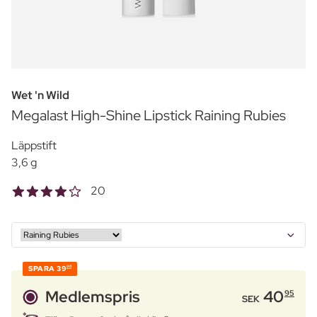
Wet 'n Wild
Megalast High-Shine Lipstick Raining Rubies
Läppstift
3,6 g
20
SPARA
39
00
Medlemspris
40
95
SEK