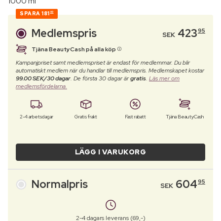
1000 ml
SPARA
181
00
Medlemspris
423
95
SEK
Tjäna BeautyCash på alla köp
Kampanjpriset samt medlemspriset är endast för medlemmar. Du blir
automatiskt medlem när du handlar till medlemspris. Medlemskapet kostar
99.00 SEK/30 dagar
. De första 30 dagar är
gratis
.
Läs mer om
medlemsfördelarna.
2-4 arbetsdagar
Gratis frakt
Fast rabatt
Tjäna BeautyCash
LÄGG I VARUKORG
Normalpris
604
95
SEK
2-4 dagars leverans (69,-)