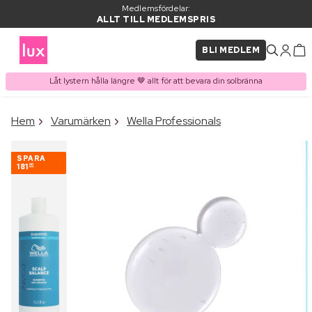
Medlemsfördelar:
ALLT TILL MEDLEMSPRIS
BLI MEDLEM
Låt lystern hålla längre 🤎 allt för att bevara din solbränna
×
Hem
Varumärken
Wella Professionals
PRODUKT I VARUKORGEN
Ofta köpt tillsammans med
SPARA
181
00