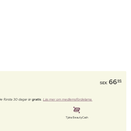
66
95
SEK
De första 30 dagar är
gratis
.
Läs mer om medlemsfördelarna.
Tjäna BeautyCash