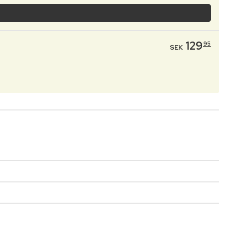
129
95
SEK