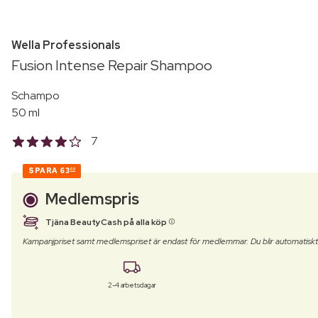
Wella Professionals
Fusion Intense Repair Shampoo
Schampo
50 ml
7
SPARA
63
00
Medlemspris
Tjäna BeautyCash på alla köp
Kampanjpriset samt medlemspriset är endast för medlemmar. Du blir automatisk
2-4 arbetsdagar