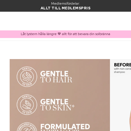
Medlemsfördelar:
ALLT TILL MEDLEMSPRIS
Låt lystern hålla längre 🤎 allt för att bevara din solbränna
PRODUKT I VARUKORGEN
Ofta köpt tillsammans med