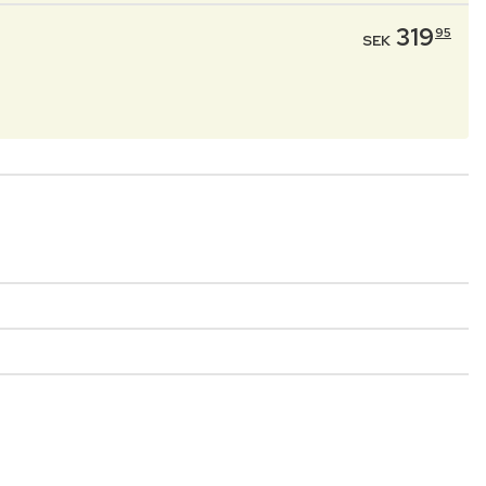
319
95
SEK