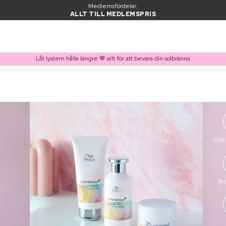
Medlemsfördelar:
ALLT TILL MEDLEMSPRIS
Låt lystern hålla längre 🤎 allt för att bevara din solbränna
PRODUKT I VARUKORGEN
Ofta köpt tillsammans med