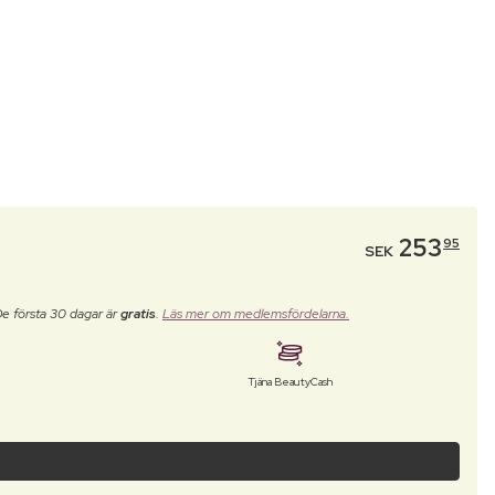
253
95
SEK
De första 30 dagar är
gratis
.
Läs mer om medlemsfördelarna.
Tjäna BeautyCash