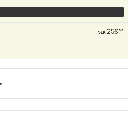
259
95
SEK
ud.