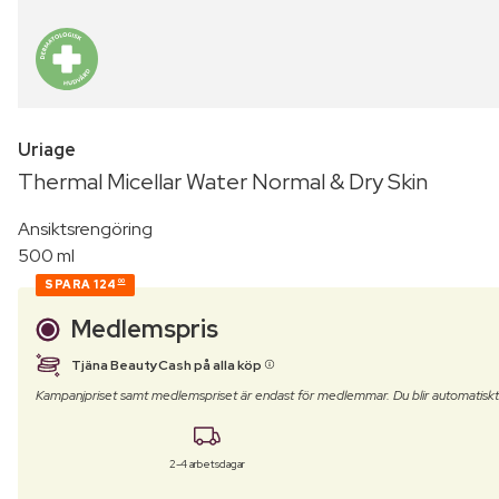
Uriage
Thermal Micellar Water Normal & Dry Skin
Ansiktsrengöring
500 ml
SPARA
124
00
Medlemspris
Tjäna BeautyCash på alla köp
Kampanjpriset samt medlemspriset är endast för medlemmar. Du blir automatisk
2-4 arbetsdagar