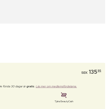
135
95
SEK
De första 30 dagar är
gratis
.
Läs mer om medlemsfördelarna.
Tjäna BeautyCash