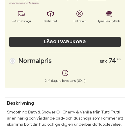
medlemsfördelarna.
2-4 arbetsdagar
Gratis frakt
Fast rabatt
Tjäna BeautyCash
LÄGG I VARUKORG
Normalpris
74
95
SEK
2-4 dagars leverans (69,-)
Beskrivning
Smoothing Bath & Shower Oil Cherry & Vanilla från Tutti Frutti
är en härlig och vårdande bad- och duscholja som kommer att
skämma bort din hud och ge dig en underbar doftupplevelse.