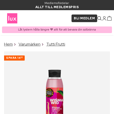
Medlemsfördelar:
ALLT TILL MEDLEMSPRIS
BLI MEDLEM
Låt lystern hålla längre 🤎 allt för att bevara din solbränna
×
Hem
Varumärken
Tutti Frutti
PRODUKT I VARUKORGEN
Ofta köpt tillsammans med
SPARA
14
00