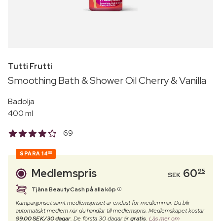
Tutti Frutti
Smoothing Bath & Shower Oil Cherry & Vanilla
Badolja
400 ml
69
SPARA
14
00
Medlemspris
60
95
SEK
Tjäna BeautyCash på alla köp
Kampanjpriset samt medlemspriset är endast för medlemmar. Du blir
automatiskt medlem när du handlar till medlemspris. Medlemskapet kostar
99.00 SEK/30 dagar
. De första 30 dagar är
gratis
.
Läs mer om