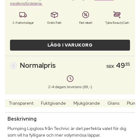
medlemsfördelarna.
2-4 arbetsdagar
Gratis frakt
Fast rabatt
Tjäna BeautyCash
LÄGG I VARUKORG
Normalpris
49
95
SEK
2-4 dagars leverans (69,-)
Transparent
Fuktgivande
Mjukgörande
Glans
Plump
Beskrivning
Plumping Lipgloss från Technic är det perfekta valet för dig
som vill ha fylligare och mer volyminösa läppar.