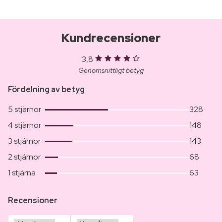
Kundrecensioner
3,8
Genomsnittligt betyg
Fördelning av betyg
5 stjärnor
328
4 stjärnor
148
3 stjärnor
143
2 stjärnor
68
1 stjärna
63
Recensioner