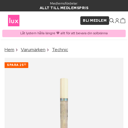
Medlemsfördelar:
ALLT TILL MEDLEMSPRIS
BLI MEDLEM
Låt lystern hålla längre 🤎 allt för att bevara din solbränna
×
Hem
Varumärken
Technic
PRODUKT I VARUKORGEN
Ofta köpt tillsammans med
SPARA
25
00