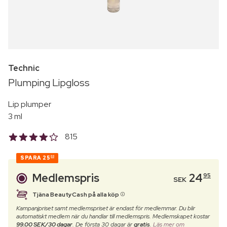
Technic
Plumping Lipgloss
Lip plumper
3 ml
815
SPARA
25
00
Medlemspris
24
95
SEK
Tjäna BeautyCash på alla köp
Kampanjpriset samt medlemspriset är endast för medlemmar. Du blir
automatiskt medlem när du handlar till medlemspris. Medlemskapet kostar
99.00 SEK/30 dagar
. De första 30 dagar är
gratis
.
Läs mer om