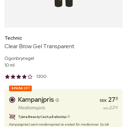
Technic
Clear Brow Gel Transparent
Ögonbrynsgel
10 ml
1300
SPARA
31
84
Kampanjpris
27
11
SEK
Medlemspris
27
95
SEK
Tjäna BeautyCash på alla köp
Kampanjpriset samt medlemspriset är endast för medlemmar. Du blir