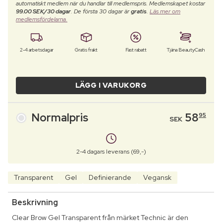
automatiskt medlem när du handlar till medlemspris. Medlemskapet kostar
99.00 SEK/30 dagar
. De första 30 dagar är
gratis
.
Läs mer om
medlemsfördelarna.
2-4 arbetsdagar
Gratis frakt
Fast rabatt
Tjäna BeautyCash
LÄGG I VARUKORG
Normalpris
58
95
SEK
2-4 dagars leverans (69,-)
Transparent
Gel
Definierande
Vegansk
Beskrivning
Clear Brow Gel Transparent från märket Technic är den