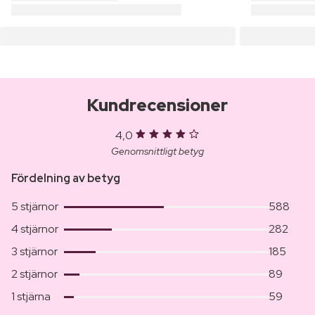
Kundrecensioner
4,0
Genomsnittligt betyg
Fördelning av betyg
5 stjärnor
588
4 stjärnor
282
3 stjärnor
185
2 stjärnor
89
1 stjärna
59