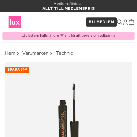
Medlemsfördelar:
ALLT TILL MEDLEMSPRIS
BLI MEDLEM
Låt lystern hålla längre 🤎 allt för att bevara din solbränna
×
Hem
Varumärken
Technic
PRODUKT I VARUKORGEN
Ofta köpt tillsammans med
SPARA
31
84