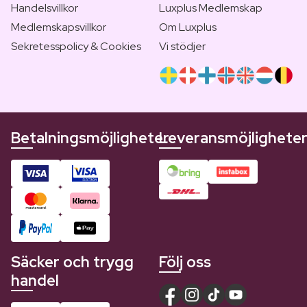
Handelsvillkor
Luxplus Medlemskap
Medlemskapsvillkor
Om Luxplus
Sekretesspolicy & Cookies
Vi stödjer
Betalningsmöjligheter
Leveransmöjlighete
Säcker och trygg
Följ oss
handel