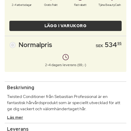
2-4 arbetsdagar
Gratis frakt
Fast rabatt
Tjäna BeautyCash
LÄGG I VARUKORG
Normalpris
534
95
SEK
2-4 dagars leverans (69,-)
Beskrivning
Twisted Conditioner från Sebastian Professional är en
fantastisk hårvårdsprodukt som är speciellt utvecklad för att
ge dig vackert och välomhändertaget hår.
Läs mer
Leverans