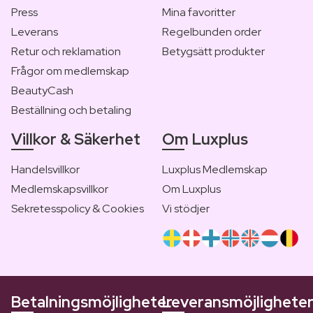
Press
Mina favoritter
Leverans
Regelbunden order
Retur och reklamation
Betygsätt produkter
Frågor om medlemskap
BeautyCash
Beställning och betaling
Villkor & Säkerhet
Om Luxplus
Handelsvillkor
Luxplus Medlemskap
Medlemskapsvillkor
Om Luxplus
Sekretesspolicy & Cookies
Vi stödjer
Betalningsmöjligheter
Leveransmöjlighete