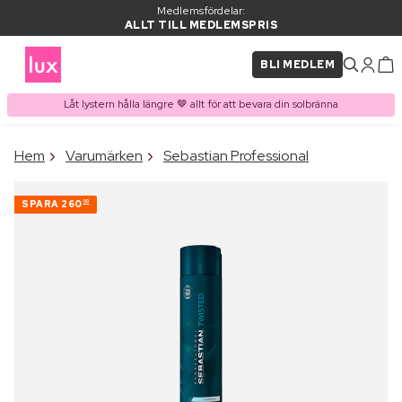
Medlemsfördelar:
ALLT TILL MEDLEMSPRIS
BLI MEDLEM
Låt lystern hålla längre 🤎 allt för att bevara din solbränna
×
Hem
Varumärken
Sebastian Professional
PRODUKT I VARUKORGEN
Ofta köpt tillsammans med
SPARA
260
00