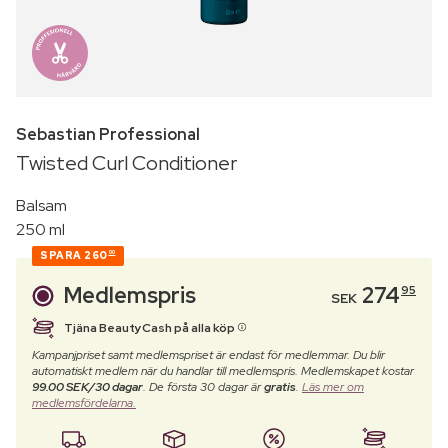
Sebastian Professional
Twisted Curl Conditioner
Balsam
250 ml
SPARA
260
00
Medlemspris
274
95
SEK
Tjäna BeautyCash på alla köp
Kampanjpriset samt medlemspriset är endast för medlemmar. Du blir
automatiskt medlem när du handlar till medlemspris. Medlemskapet kostar
99.00 SEK/30 dagar
. De första 30 dagar är
gratis
.
Läs mer om
medlemsfördelarna.