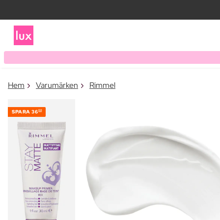
Hem
Varumärken
Rimmel
SPARA
36
00