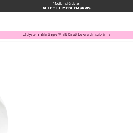
Medlemsfördelar:
ALLT TILL MEDLEMSPRIS
Låt lystern hålla längre 🤎 allt för att bevara din solbränna
PRODUKT I VARUKORGEN
Ofta köpt tillsammans med