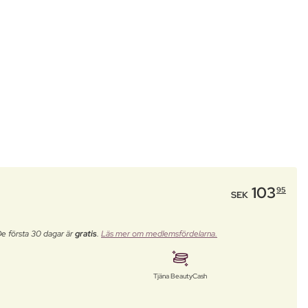
103
95
SEK
De första 30 dagar är
gratis
.
Läs mer om medlemsfördelarna.
Tjäna BeautyCash