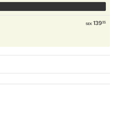
139
95
SEK