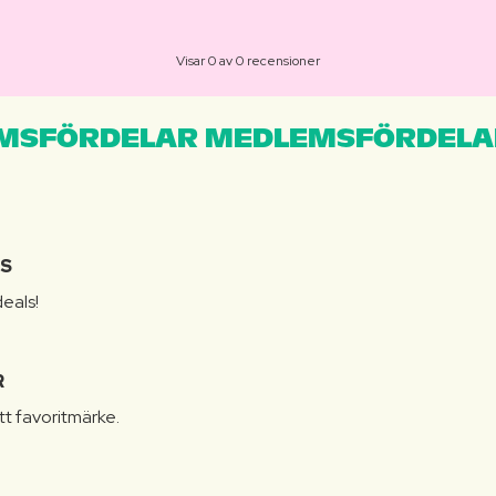
Visar 0 av 0 recensioner
MSFÖRDELAR MEDLEMSFÖRDELA
IS
eals!
R
itt favoritmärke.