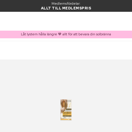
Medlemsfördelar:
ALLT TILL MEDLEMSPRIS
Låt lystern hålla längre 🤎 allt för att bevara din solbränna
PRODUKT I VARUKORGEN
Ofta köpt tillsammans med