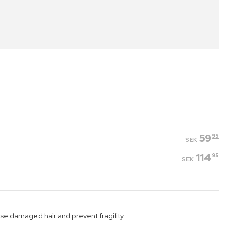
59
95
SEK
114
95
SEK
 damaged hair and prevent fragility.