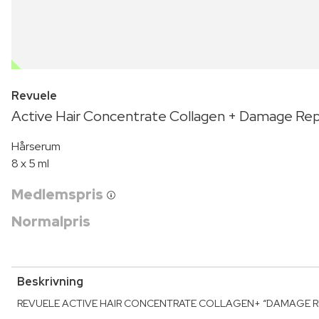
OUTLET
Revuele
Active Hair Concentrate Collagen + Damage Rep
Hårserum
8 x 5 ml
Medlemspris
Normalpris
Beskrivning
REVUELE ACTIVE HAIR CONCENTRATE COLLAGEN+ “DAMAGE REPAIR” is 