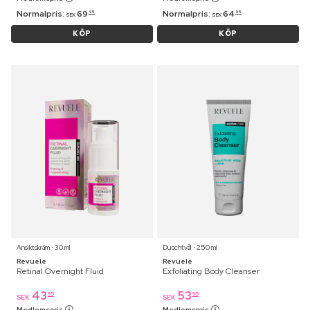
Normalpris:
69
Normalpris:
64
95
95
SEK
SEK
KÖP
KÖP
Ansiktskräm ⋅ 30 ml
Duschtvål ⋅ 250 ml
Revuele
Revuele
Retinal Overnight Fluid
Exfoliating Body Cleanser
43
53
95
95
SEK
SEK
Medlemspris
Medlemspris