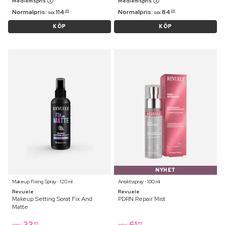
Medlemspris
Medlemspris
Normalpris:
114
Normalpris:
84
95
95
SEK
SEK
KÖP
KÖP
NYHET
Makeup Fixing Spray ⋅ 120 ml
Ansiktsspray ⋅ 100 ml
Revuele
Revuele
Makeup Setting Sorat Fix And
PDRN Repair Mist
Matte
33
61
95
95