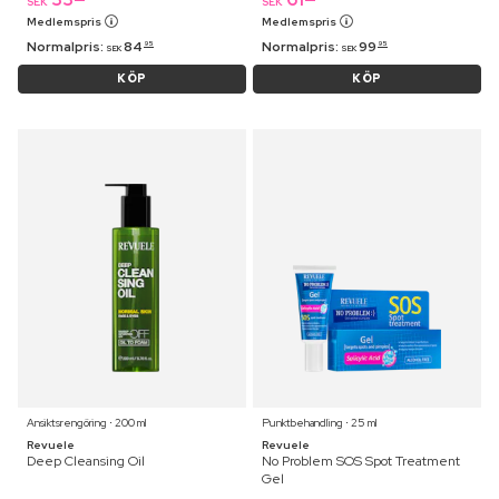
SEK
SEK
Medlemspris
Medlemspris
Normalpris:
84
Normalpris:
99
95
95
SEK
SEK
KÖP
KÖP
Ansiktsrengöring ⋅ 200 ml
Punktbehandling ⋅ 25 ml
Revuele
Revuele
Deep Cleansing Oil
No Problem SOS Spot Treatment
Gel