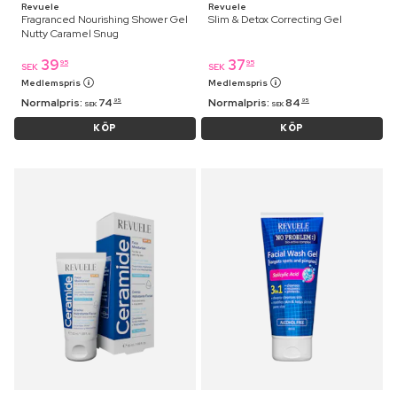
Revuele
Revuele
Fragranced Nourishing Shower Gel
Slim & Detox Correcting Gel
Nutty Caramel Snug
39
37
95
95
SEK
SEK
Medlemspris
Medlemspris
Normalpris:
74
Normalpris:
84
95
95
SEK
SEK
KÖP
KÖP