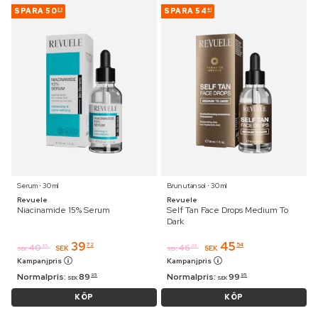
SPARA
50
SPARA
54
23
41
Serum ⋅ 30 ml
Brun utan sol ⋅ 30 ml
Revuele
Revuele
Niacinamide 15% Serum
Self Tan Face Drops Medium To
Dark
39
45
72
54
40
46
95
95
SEK
SEK
SEK
SEK
Kampanjpris
Kampanjpris
Normalpris:
89
Normalpris:
99
95
95
SEK
SEK
KÖP
KÖP