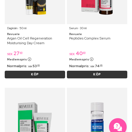
Dagkräm ⋅ 50 ml
Serum ⋅ 30 ml
Revuele
Revuele
Argan Oil Cell Regeneration
Peptides Complex Serum
Moisturising Day Cream
27
40
95
95
SEK
SEK
Medlemspris
Medlemspris
Normalpris:
53
Normalpris:
74
95
95
SEK
SEK
KÖP
KÖP