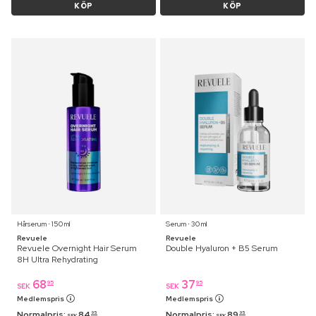
KÖP
KÖP
Hårserum ⋅ 150 ml
Serum ⋅ 30 ml
Revuele
Revuele
Revuele Overnight Hair Serum
Double Hyaluron + B5 Serum
8H Ultra Rehydrating
68
37
95
95
SEK
SEK
Medlemspris
Medlemspris
Normalpris:
84
Normalpris:
89
95
95
SEK
SEK