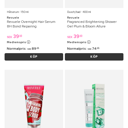
Hårserum ⋅ 150 ml
Dusch/bad ⋅ 400 ml
Revuele
Revuele
Revuele Overnight Hair Serum
Fragranced Brightening Shower
8H Bond Repairing
Gel Plum & Bloom Allure
39
39
95
95
SEK
SEK
Medlemspris
Medlemspris
Normalpris:
89
Normalpris:
74
95
95
SEK
SEK
KÖP
KÖP