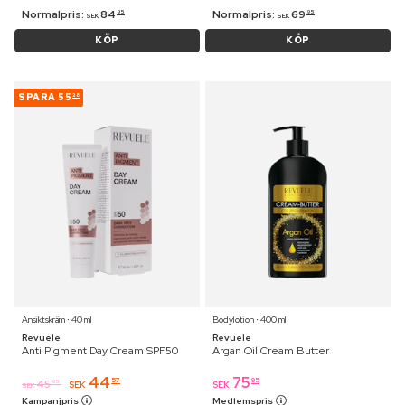
Normalpris:
84
Normalpris:
69
95
95
SEK
SEK
KÖP
KÖP
SPARA
55
38
Ansiktskräm ⋅ 40 ml
Bodylotion ⋅ 400 ml
Revuele
Revuele
Anti Pigment Day Cream SPF50
Argan Oil Cream Butter
44
75
57
95
45
95
SEK
SEK
SEK
Kampanjpris
Medlemspris