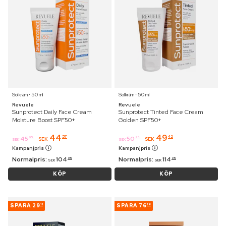
Solkräm ⋅ 50 ml
Solkräm ⋅ 50 ml
Revuele
Revuele
Sunprotect Daily Face Cream
Sunprotect Tinted Face Cream
Moisture Boost SPF50+
Golden SPF50+
44
49
57
42
45
50
95
95
SEK
SEK
SEK
SEK
Kampanjpris
Kampanjpris
Normalpris:
104
Normalpris:
114
95
95
SEK
SEK
KÖP
KÖP
SPARA
29
SPARA
76
11
28