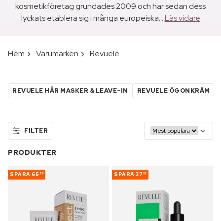
kosmetikföretag grundades 2009 och har sedan dess
lyckats etablera sig i många europeiska...
Läs vidare
Hem
Varumärken
Revuele
REVUELE HÅR MASKER & LEAVE-IN
REVUELE ÖGONKRÄM
FILTER
PRODUKTER
SPARA
65
SPARA
37
53
32