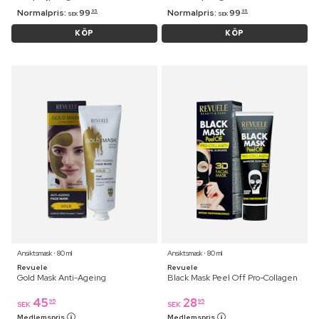
Normalpris:
99
Normalpris:
99
95
95
SEK
SEK
KÖP
KÖP
Ansiktsmask ⋅ 80 ml
Ansiktsmask ⋅ 80 ml
Revuele
Revuele
Gold Mask Anti-Ageing
Black Mask Peel Off Pro-Collagen
45
28
95
95
SEK
SEK
Medlemspris
Medlemspris