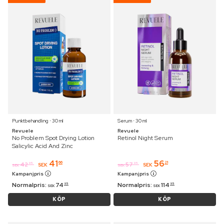
Punktbehandling ⋅ 30 ml
Serum ⋅ 30 ml
Revuele
Revuele
No Problem Spot Drying Lotion
Retinol Night Serum
Salicylic Acid And Zinc
41
56
66
21
42
57
95
95
SEK
SEK
SEK
SEK
Kampanjpris
Kampanjpris
Normalpris:
74
Normalpris:
114
95
95
SEK
SEK
KÖP
KÖP