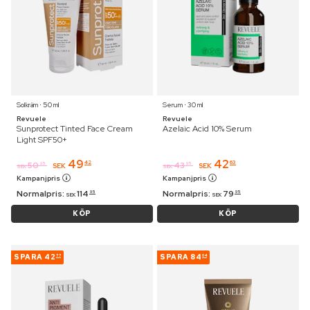
Solkräm ⋅ 50 ml
Serum ⋅ 30 ml
Revuele
Revuele
Sunprotect Tinted Face Cream
Azelaic Acid 10% Serum
Light SPF50+
49
42
42
63
50
43
95
95
SEK
SEK
SEK
SEK
Kampanjpris
Kampanjpris
Normalpris:
114
Normalpris:
79
95
95
SEK
SEK
KÖP
KÖP
SPARA
42
SPARA
84
77
04