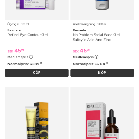
Ögongel ⋅ 25 ml
Ansiktsrengöring ⋅ 200 ml
Revuele
Revuele
Retinol Eye Contour Gel
No Problem Facial Wash Gel
Salicylic Acid And Zinc
45
46
95
95
SEK
SEK
Medlemspris
Medlemspris
Normalpris:
89
Normalpris:
64
95
95
SEK
SEK
KÖP
KÖP