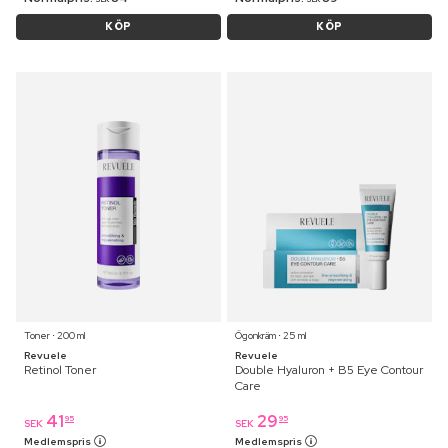
KÖP
KÖP
Toner ⋅ 200 ml
Ögonkräm ⋅ 25 ml
Revuele
Revuele
Retinol Toner
Double Hyaluron + B5 Eye Contour
Care
41
29
95
95
SEK
SEK
Medlemspris
Medlemspris