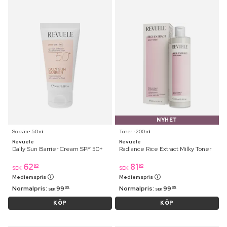
NYHET
Solkräm ⋅ 50 ml
Toner ⋅ 200 ml
Revuele
Revuele
Daily Sun Barrier Cream SPF 50+
Radiance Rice Extract Milky Toner
62
81
95
95
SEK
SEK
Medlemspris
Medlemspris
Normalpris:
99
Normalpris:
99
95
95
SEK
SEK
KÖP
KÖP