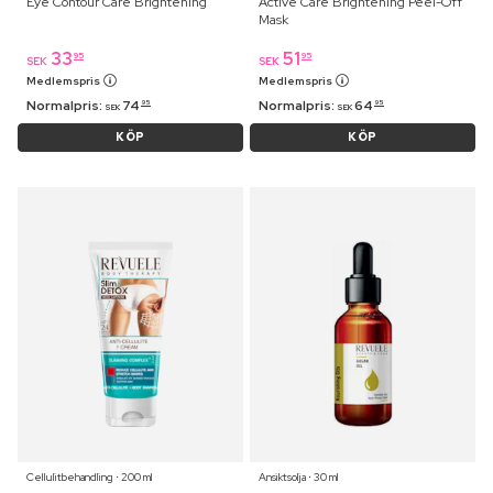
Eye Contour Care Brightening
Active Care Brightening Peel-Off
Mask
33
51
95
95
SEK
SEK
Medlemspris
Medlemspris
Normalpris:
74
Normalpris:
64
95
95
SEK
SEK
KÖP
KÖP
Cellulitbehandling ⋅ 200 ml
Ansiktsolja ⋅ 30 ml