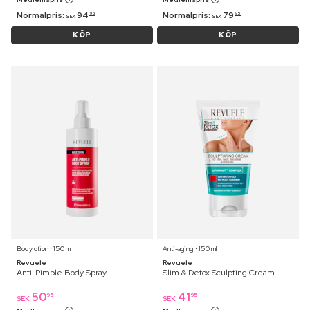
Normalpris:
94
Normalpris:
79
95
95
SEK
SEK
KÖP
KÖP
Bodylotion ⋅ 150 ml
Anti-aging ⋅ 150 ml
Revuele
Revuele
Anti-Pimple Body Spray
Slim & Detox Sculpting Cream
50
41
95
95
SEK
SEK