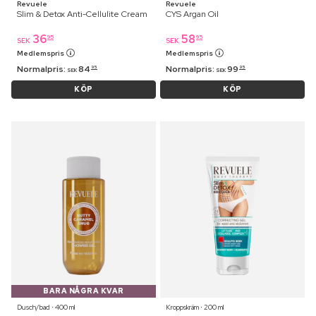
Revuele
Revuele
Slim & Detox Anti-Cellulite Cream
CYS Argan Oil
36
58
95
95
SEK
SEK
Medlemspris
Medlemspris
Normalpris:
84
Normalpris:
99
95
95
SEK
SEK
KÖP
KÖP
BARA NÅGRA KVAR
Dusch/bad ⋅ 400 ml
Kroppskräm ⋅ 200 ml