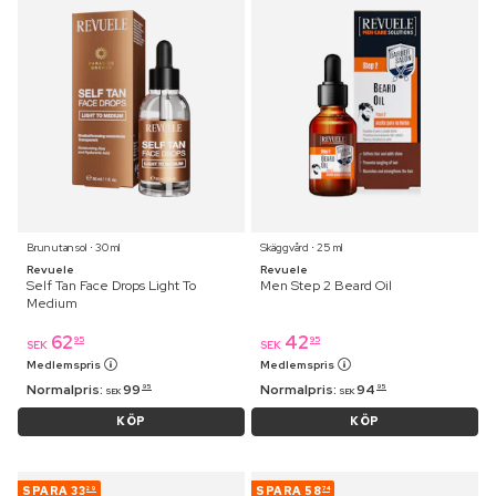
Brun utan sol ⋅ 30 ml
Skäggvård ⋅ 25 ml
Revuele
Revuele
Self Tan Face Drops Light To
Men Step 2 Beard Oil
Medium
62
42
95
95
SEK
SEK
Medlemspris
Medlemspris
Normalpris:
99
Normalpris:
94
95
95
SEK
SEK
KÖP
KÖP
SPARA
33
SPARA
58
29
74