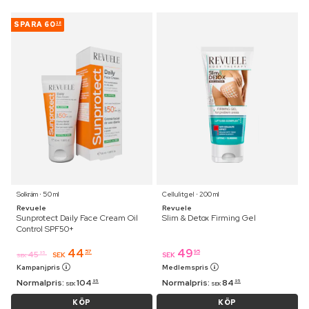
SPARA
60
38
Solkräm ⋅ 50 ml
Cellulitgel ⋅ 200 ml
Revuele
Revuele
Sunprotect Daily Face Cream Oil
Slim & Detox Firming Gel
Control SPF50+
44
49
57
95
45
95
SEK
SEK
SEK
Kampanjpris
Medlemspris
Normalpris:
104
Normalpris:
84
95
95
SEK
SEK
KÖP
KÖP