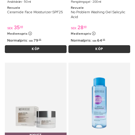
Ansiktskräm ⋅ 50 ml
Rengöringsgel ⋅ 200 ml
Revuele
Revuele
Ceramide Face Moisturizer SPF25
No Problem Washing Gel Salicylic
Acid
35
28
95
95
SEK
SEK
Medlemspris
Medlemspris
Normalpris:
79
Normalpris:
64
95
95
SEK
SEK
KÖP
KÖP