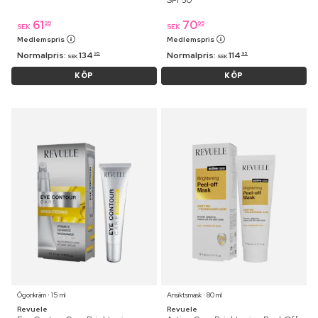
61
70
95
95
SEK
SEK
Medlemspris
Medlemspris
Normalpris:
134
Normalpris:
114
95
95
SEK
SEK
KÖP
KÖP
Ögonkräm ⋅ 15 ml
Ansiktsmask ⋅ 80 ml
Revuele
Revuele