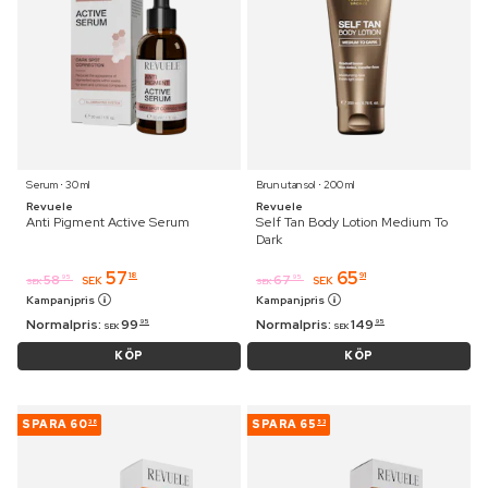
Serum ⋅ 30 ml
Brun utan sol ⋅ 200 ml
Revuele
Revuele
Anti Pigment Active Serum
Self Tan Body Lotion Medium To
Dark
57
65
18
91
58
67
95
95
SEK
SEK
SEK
SEK
Kampanjpris
Kampanjpris
Normalpris:
99
Normalpris:
149
95
95
SEK
SEK
KÖP
KÖP
SPARA
60
SPARA
65
38
53