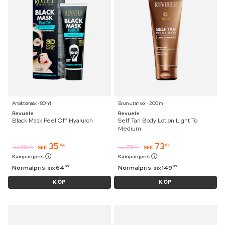
Ansiktsmask ⋅ 80 ml
Brun utan sol ⋅ 200 ml
Revuele
Revuele
Black Mask Peel Off Hyaluron
Self Tan Body Lotion Light To
Medium
35
73
84
67
36
75
95
95
SEK
SEK
SEK
SEK
Kampanjpris
Kampanjpris
Normalpris:
64
Normalpris:
149
95
95
SEK
SEK
KÖP
KÖP