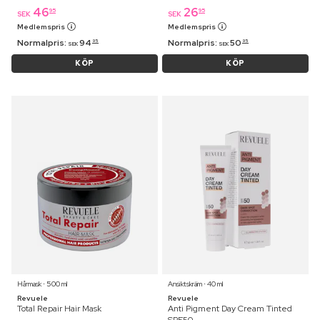
46
26
95
95
SEK
SEK
Medlemspris
Medlemspris
Normalpris:
94
Normalpris:
50
95
95
SEK
SEK
KÖP
KÖP
Hårmask ⋅ 500 ml
Ansiktskräm ⋅ 40 ml
Revuele
Revuele
Total Repair Hair Mask
Anti Pigment Day Cream Tinted
SPF50