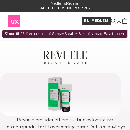
Medlemsfördelar:
ALLT TILL MEDLEMSPRIS
BLI MEDLEM
Få upp till 25 % extra rabatt på Sunday Steals ⚡ Bara på söndag. Bara i appen.
Revuele erbjuder ett brett utbud av kvalitativa
kosmetikprodukter till överkomliga priser. Detta relativt nya