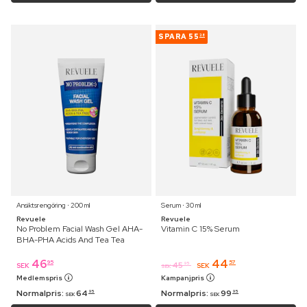
SPARA
55
38
Ansiktsrengöring ⋅ 200 ml
Serum ⋅ 30 ml
Revuele
Revuele
No Problem Facial Wash Gel AHA-
Vitamin C 15% Serum
BHA-PHA Acids And Tea Tea
46
44
95
57
45
95
SEK
SEK
SEK
Medlemspris
Kampanjpris
Normalpris:
64
Normalpris:
99
95
95
SEK
SEK