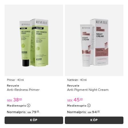
Primer ⋅ 40 ml
Nattkräm ⋅ 40 ml
Revuele
Revuele
Anti-Redness Primer
Anti Pigment Night Cream
38
45
95
95
SEK
SEK
Medlemspris
Medlemspris
Normalpris:
79
Normalpris:
94
95
95
SEK
SEK
KÖP
KÖP