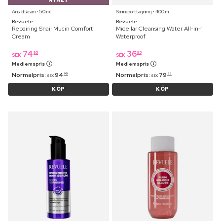
NYHET
Ansiktskräm ⋅ 50 ml
Sminkborttagning ⋅ 400 ml
Revuele
Revuele
Repairing Snail Mucin Comfort
Micellar Cleansing Water All-in-1
Cream
Waterproof
74
36
95
95
SEK
SEK
Medlemspris
Medlemspris
Normalpris:
94
Normalpris:
79
95
95
SEK
SEK
KÖP
KÖP