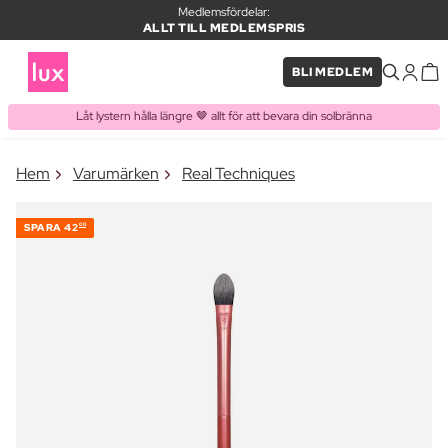
Medlemsfördelar:
ALLT TILL MEDLEMSPRIS
BLI MEDLEM
Låt lystern hålla längre 🤎 allt för att bevara din solbränna
×
Hem
Varumärken
Real Techniques
PRODUKT I VARUKORGEN
Ofta köpt tillsammans med
SPARA
42
00