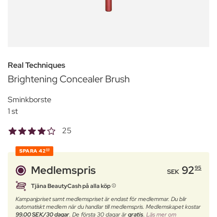
Real Techniques
Brightening Concealer Brush
Sminkborste
1 st
25
SPARA
42
00
Medlemspris
92
95
SEK
Tjäna BeautyCash på alla köp
Kampanjpriset samt medlemspriset är endast för medlemmar. Du blir
automatiskt medlem när du handlar till medlemspris. Medlemskapet kostar
99.00 SEK/30 dagar
. De första 30 dagar är
gratis
.
Läs mer om