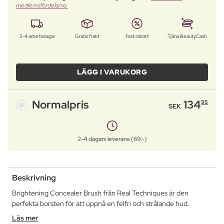
medlemsfördelarna.
2-4 arbetsdagar
Gratis frakt
Fast rabatt
Tjäna BeautyCash
LÄGG I VARUKORG
Normalpris
134
95
SEK
2-4 dagars leverans (69,-)
Beskrivning
Brightening Concealer Brush från Real Techniques är den
perfekta borsten för att uppnå en felfri och strålande hud.
Läs mer