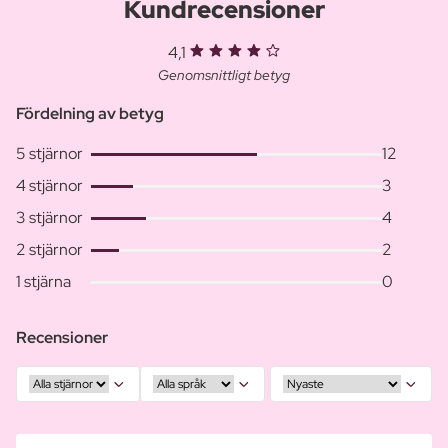
Kundrecensioner
4,1
Genomsnittligt betyg
Fördelning av betyg
5 stjärnor
12
4 stjärnor
3
3 stjärnor
4
2 stjärnor
2
1 stjärna
0
Recensioner