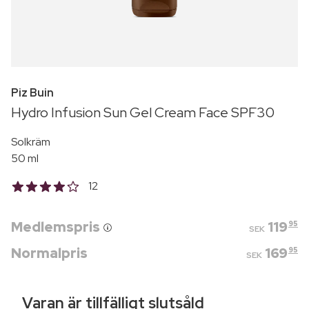
Piz Buin
Hydro Infusion Sun Gel Cream Face SPF30
Solkräm
50 ml
12
Medlemspris
119
95
SEK
Normalpris
169
95
SEK
Varan är tillfälligt slutsåld