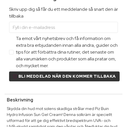
Skriv upp dig så får du ett meddelande så snart den är
tillbaka
Ta emot vårt nyhetsbrev och få information om
extra bra erbjudanden innan alla andra, guider och
tips för att förbättra dina rutiner, det senaste om
alla varumärken och produkter som alla pratar om,
och mycket mer.
BLI MEDDELAD NÄR DEN KOMMER TILLBAKA
Beskrivning
Skydda din hud mot solens skadliga strålar med Piz Buin
Hydro Infusion Sun Gel Cream! Denna solkräm är speciellt
utformad för att ge dig effektivt bredspektrum UVA- och
UVB-skydd samtidigt som den vårdar och återfuktar din hud.