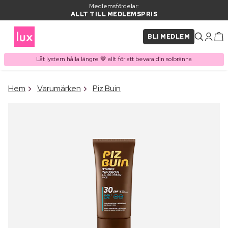
Medlemsfördelar:
ALLT TILL MEDLEMSPRIS
BLI MEDLEM
Låt lystern hålla längre 🤎 allt för att bevara din solbränna
×
Hem
Varumärken
Piz Buin
PRODUKT I VARUKORGEN
Ofta köpt tillsammans med