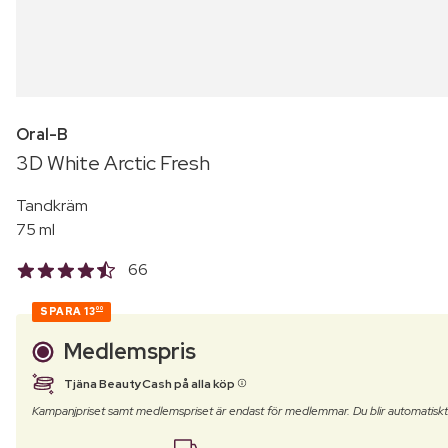
Oral-B
3D White Arctic Fresh
Tandkräm
75 ml
66
SPARA
13
00
Medlemspris
Tjäna BeautyCash på alla köp
Kampanjpriset samt medlemspriset är endast för medlemmar. Du blir automatisk