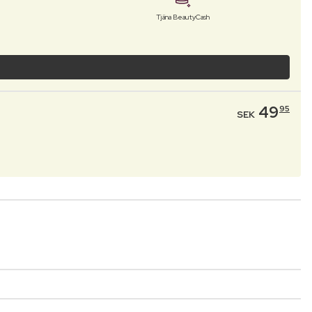
Tjäna BeautyCash
49
95
SEK