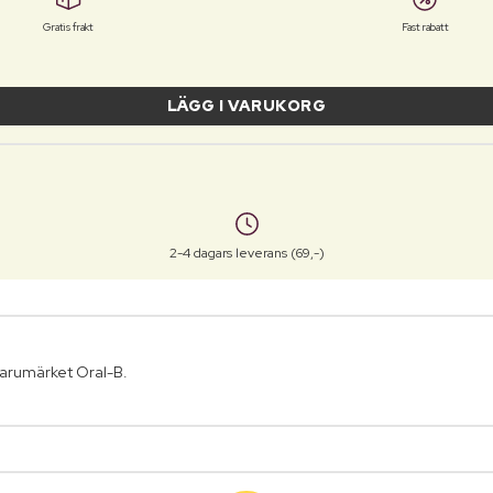
Gratis frakt
Fast rabatt
LÄGG I VARUKORG
2-4 dagars leverans (69,-)
arumärket Oral-B.