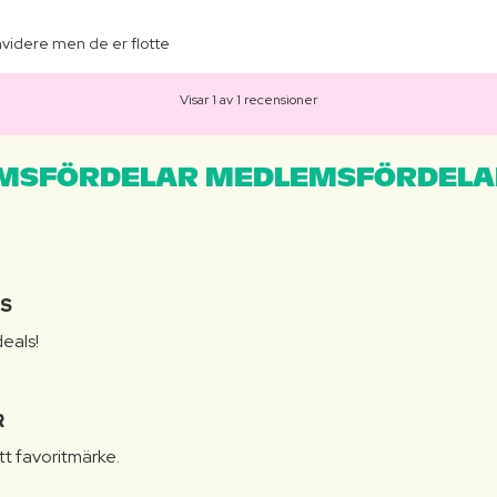
hvidere men de er flotte
Visar 1 av 1 recensioner
MSFÖRDELAR MEDLEMSFÖRDELA
IS
eals!
R
itt favoritmärke.