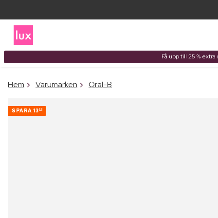
Få upp till 25 % extr
Hem
Varumärken
Oral-B
SPARA
13
00