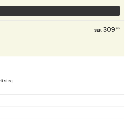
309
95
SEK
lt steg.