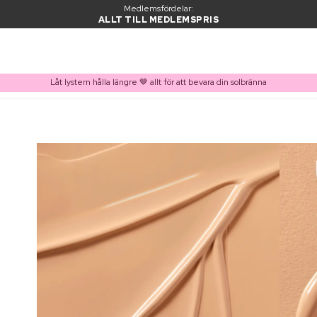
Medlemsfördelar:
ALLT TILL MEDLEMSPRIS
Låt lystern hålla längre 🤎 allt för att bevara din solbränna
PRODUKT I VARUKORGEN
Ofta köpt tillsammans med