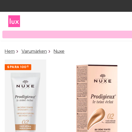
Hem
Varumärken
Nuxe
SPARA
100
00