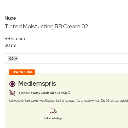
Nuxe
Tinted Moisturizing BB Cream 02
BB Cream
30 ml
SPARA
100
00
Medlemspris
Tjäna BeautyCash på alla köp
Kampanjpriset samt medlemspriset är endast för medlemmar. Du blir automatisk
2-4 arbetsdagar