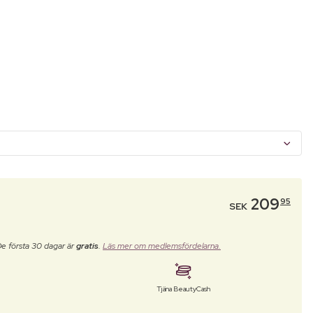
209
95
SEK
De första 30 dagar är
gratis
.
Läs mer om medlemsfördelarna.
Tjäna BeautyCash