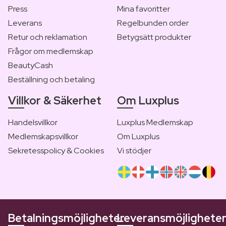
Press
Mina favoritter
Leverans
Regelbunden order
Retur och reklamation
Betygsätt produkter
Frågor om medlemskap
BeautyCash
Beställning och betaling
Villkor & Säkerhet
Om Luxplus
Handelsvillkor
Luxplus Medlemskap
Medlemskapsvillkor
Om Luxplus
Sekretesspolicy & Cookies
Vi stödjer
Betalningsmöjligheter
Leveransmöjlighete