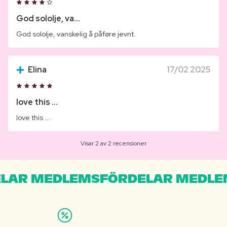
God sololje, va...
God sololje, vanskelig å påføre jevnt.
Elina
17/02 2025
love this ...
love this ...
Visar 2 av 2 recensioner
LAR MEDLEMSFÖRDELAR MEDLE