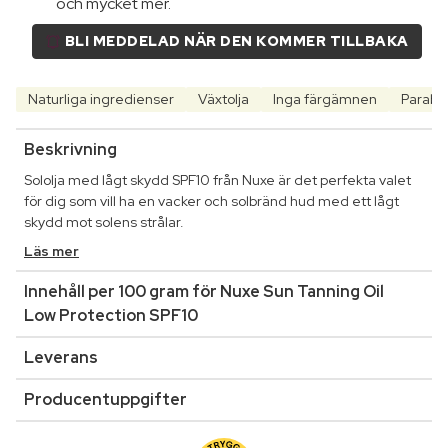
och mycket mer.
BLI MEDDELAD NÄR DEN KOMMER TILLBAKA
Naturliga ingredienser
Växtolja
Inga färgämnen
Paraben
Beskrivning
Sololja med lågt skydd SPF10 från Nuxe är det perfekta valet
för dig som vill ha en vacker och solbränd hud med ett lågt
skydd mot solens strålar.
Läs mer
Innehåll per 100 gram för Nuxe Sun Tanning Oil
Low Protection SPF10
Leverans
Producentuppgifter