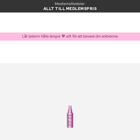
Medlemsfördelar:
ALLT TILL MEDLEMSPRIS
Låt lystern hålla längre 🤎 allt för att bevara din solbränna
PRODUKT I VARUKORGEN
Ofta köpt tillsammans med