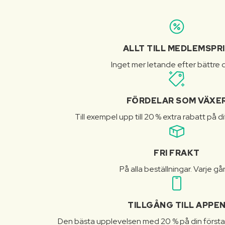
ALLT TILL MEDLEMSPR
Inget mer letande efter bättre d
FÖRDELAR SOM VÄXE
Till exempel upp till 20 % extra rabatt på d
FRI FRAKT
På alla beställningar. Varje gå
TILLGÅNG TILL APPE
Den bästa upplevelsen med 20 % på din första 