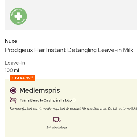
Nuxe
Prodigieux Hair Instant Detangling Leave-in Milk
Leave-In
100 ml
SPARA
95
00
Medlemspris
Tjäna BeautyCash på alla köp
Kampanjpriset samt medlemspriset är endast för medlemmar. Du blir automatisk
2-4 arbetsdagar