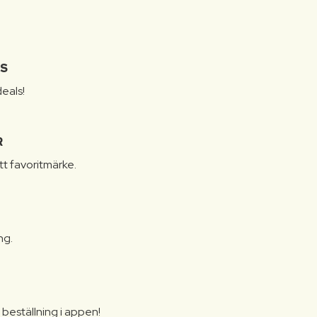
IS
eals!
R
itt favoritmärke.
ng.
N
beställning i appen!