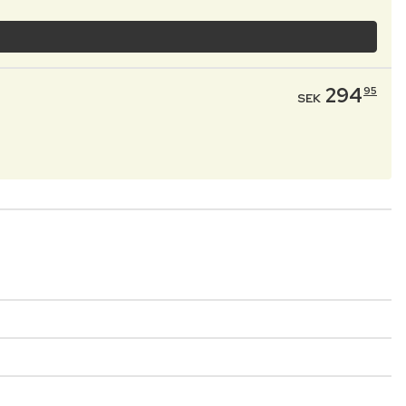
294
95
SEK