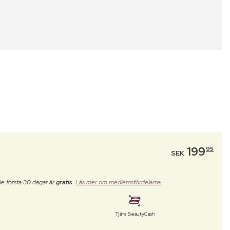
199
95
SEK
De första 30 dagar är
gratis
.
Läs mer om medlemsfördelarna.
Tjäna BeautyCash