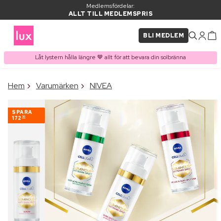
Medlemsfördelar:
ALLT TILL MEDLEMSPRIS
BLI MEDLEM
Låt lystern hålla längre 🤎 allt för att bevara din solbränna
×
Hem
Varumärken
NIVEA
PRODUKT I VARUKORGEN
Ofta köpt tillsammans med
SPARA
172
00