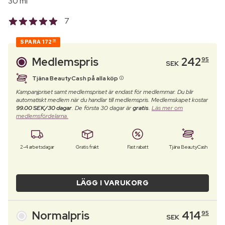
30 ml
7
SPARA
172
00
Medlemspris
242
95
SEK
Tjäna BeautyCash på alla köp
Kampanjpriset samt medlemspriset är endast för medlemmar. Du blir
automatiskt medlem när du handlar till medlemspris. Medlemskapet kostar
99.00 SEK/30 dagar
. De första 30 dagar är
gratis
.
Läs mer om
medlemsfördelarna.
2-4 arbetsdagar
Gratis frakt
Fast rabatt
Tjäna BeautyCash
LÄGG I VARUKORG
Normalpris
414
95
SEK