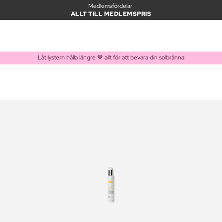
Medlemsfördelar:
ALLT TILL MEDLEMSPRIS
Låt lystern hålla längre 🤎 allt för att bevara din solbränna
PRODUKT I VARUKORGEN
Ofta köpt tillsammans med