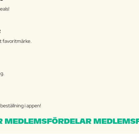
eals!
R
tt favoritmärke.
ng.
N
eställning i appen!
 MEDLEMSFÖRDELAR MEDLEMSF