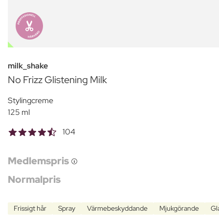
OUTLET
milk_shake
No Frizz Glistening Milk
Stylingcreme
125 ml
104
Medlemspris
Normalpris
Frissigt hår
Spray
Värmebeskyddande
Mjukgörande
Gl