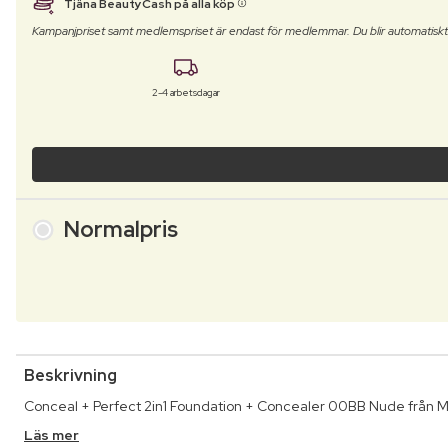
Tjäna BeautyCash på alla köp
Kampanjpriset samt medlemspriset är endast för medlemmar. Du blir automatisk
2-4 arbetsdagar
Normalpris
Beskrivning
Conceal + Perfect 2in1 Foundation + Concealer 00BB Nude från Mil
Läs mer