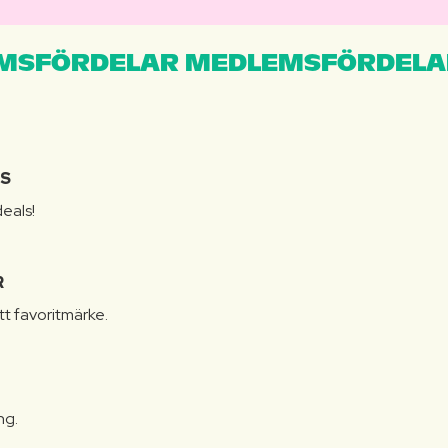
MSFÖRDELAR MEDLEMSFÖRDELA
IS
eals!
R
itt favoritmärke.
ng.