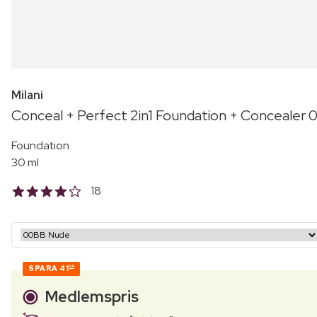
Milani
Conceal + Perfect 2in1 Foundation + Concealer
Foundation
30 ml
18
SPARA
41
00
Medlemspris