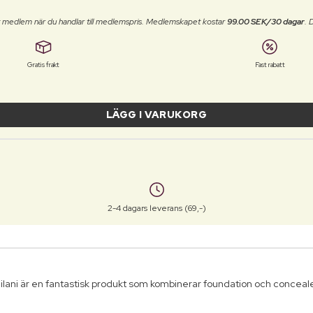
t medlem när du handlar till medlemspris. Medlemskapet kostar
99.00 SEK/30 dagar
. 
Gratis frakt
Fast rabatt
LÄGG I VARUKORG
2-4 dagars leverans (69,-)
ani är en fantastisk produkt som kombinerar foundation och concealer