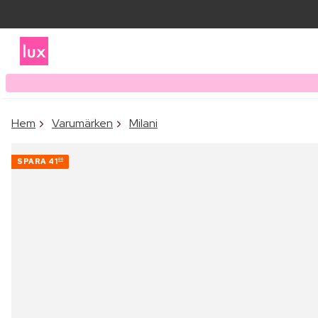
Hem
Varumärken
Milani
SPARA
41
00