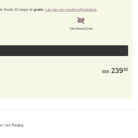
De första 30 dagar är
gratis
.
Läs mer om medlemsfördelarna.
Tjäna BeautyCash
239
95
SEK
 i en flaska.