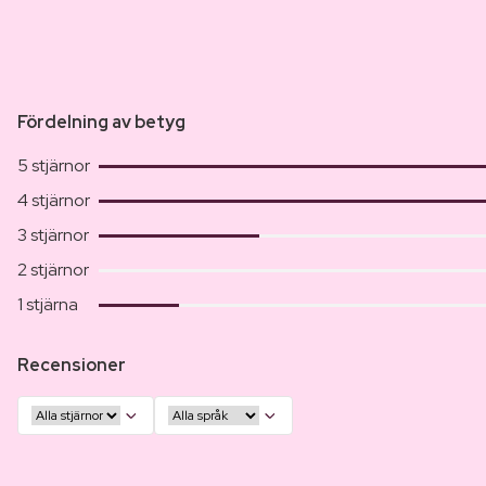
Fördelning av betyg
5 stjärnor
4 stjärnor
3 stjärnor
2 stjärnor
1 stjärna
Recensioner