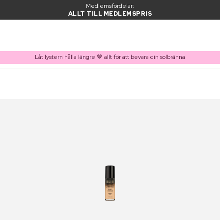
Medlemsfördelar:
ALLT TILL MEDLEMSPRIS
Låt lystern hålla längre 🤎 allt för att bevara din solbränna
PRODUKT I VARUKORGEN
Ofta köpt tillsammans med