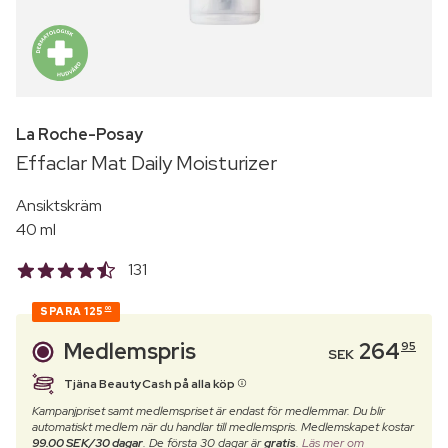
La Roche-Posay
Effaclar Mat Daily Moisturizer
Ansiktskräm
40 ml
131
SPARA
125
00
Medlemspris
264
95
SEK
Tjäna BeautyCash på alla köp
Kampanjpriset samt medlemspriset är endast för medlemmar. Du blir
automatiskt medlem när du handlar till medlemspris. Medlemskapet kostar
99.00 SEK/30 dagar
. De första 30 dagar är
gratis
.
Läs mer om