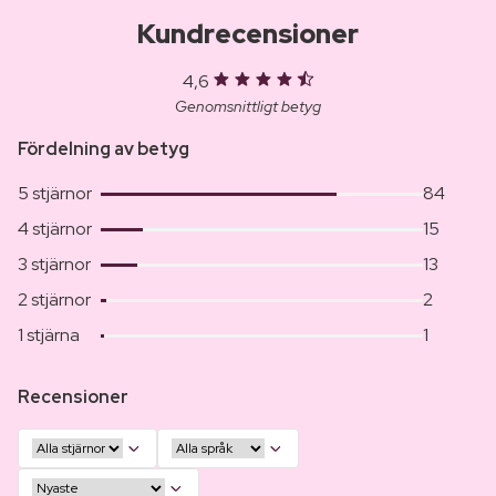
Kundrecensioner
4,6
Genomsnittligt betyg
Fördelning av betyg
5 stjärnor
84
4 stjärnor
15
3 stjärnor
13
2 stjärnor
2
1 stjärna
1
Recensioner