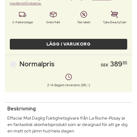
medlemsfördelarna.
2-4 arbetsdagar
Gratis frakt
Fast rabatt
Tjäna BeautyCash
LÄGG I VARUKORG
Normalpris
389
95
SEK
2-4 dagars leverans (69,-)
Beskrivning
Effaclar Mat Daglig Fuktighetsgivare från La Roche-Posay är
en fantastisk skönhetsprodukt som är designad för att ge dig
en matt och jämn hud hela dagen.