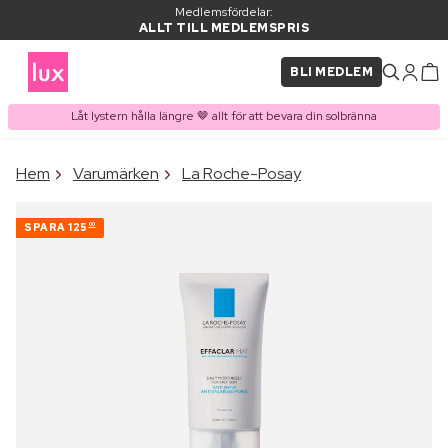
Medlemsfördelar:
ALLT TILL MEDLEMSPRIS
BLI MEDLEM
Låt lystern hålla längre 🤎 allt för att bevara din solbränna
×
Hem
Varumärken
La Roche-Posay
PRODUKT I VARUKORGEN
Ofta köpt tillsammans med
SPARA
125
00