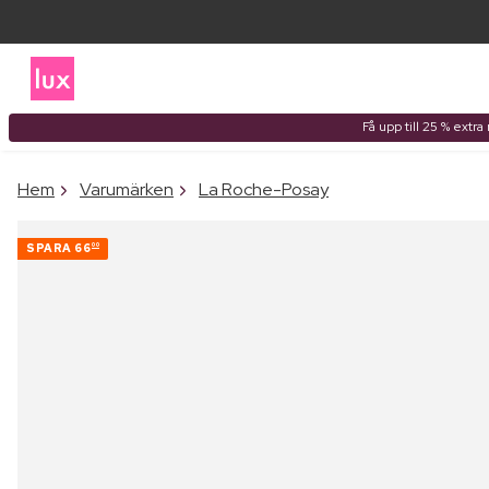
Få upp till 25 % extr
Hem
Varumärken
La Roche-Posay
SPARA
66
00