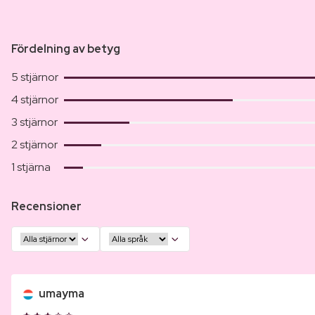
Fördelning av betyg
5 stjärnor
4 stjärnor
3 stjärnor
2 stjärnor
1 stjärna
Recensioner
umayma