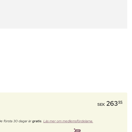
263
95
SEK
De första 30 dagar är
gratis
.
Läs mer om medlemsfördelarna.