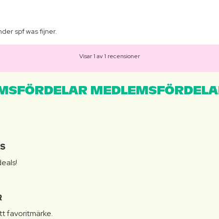
er spf was fijner.
Visar 1 av 1 recensioner
MSFÖRDELAR MEDLEMSFÖRDELA
IS
eals!
R
itt favoritmärke.