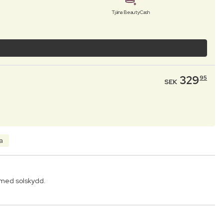
Tjäna BeautyCash
329
95
SEK
a
 med solskydd.