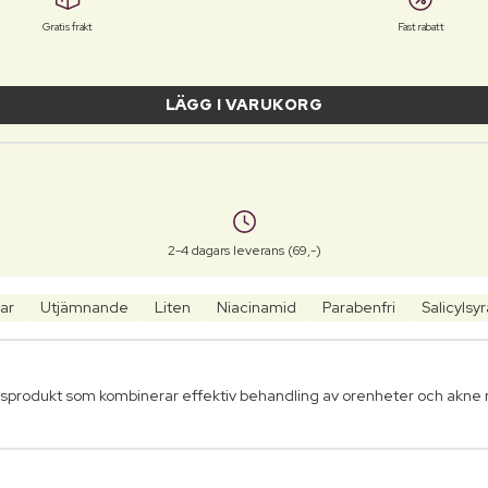
Gratis frakt
Fast rabatt
LÄGG I VARUKORG
2-4 dagars leverans (69,-)
ar
Utjämnande
Liten
Niacinamid
Parabenfri
Salicylsyr
etsprodukt som kombinerar effektiv behandling av orenheter och akne