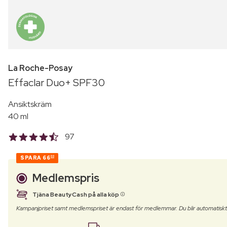
La Roche-Posay
Effaclar Duo+ SPF30
Ansiktskräm
40 ml
97
SPARA
66
00
Medlemspris
Tjäna BeautyCash på alla köp
Kampanjpriset samt medlemspriset är endast för medlemmar. Du blir automatisk